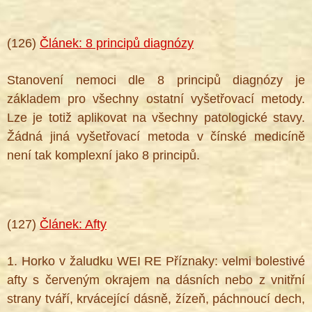
(126)
Článek: 8 principů diagnózy
Stanovení nemoci dle 8 principů diagnózy je
základem pro všechny ostatní vyšetřovací metody.
Lze je totiž aplikovat na všechny patologické stavy.
Žádná jiná vyšetřovací metoda v čínské medicíně
není tak komplexní jako 8 principů.
(127)
Článek: Afty
1. Horko v žaludku WEI RE Příznaky: velmi bolestivé
afty s červeným okrajem na dásních nebo z vnitřní
strany tváří, krvácející dásně, žízeň, páchnoucí dech,