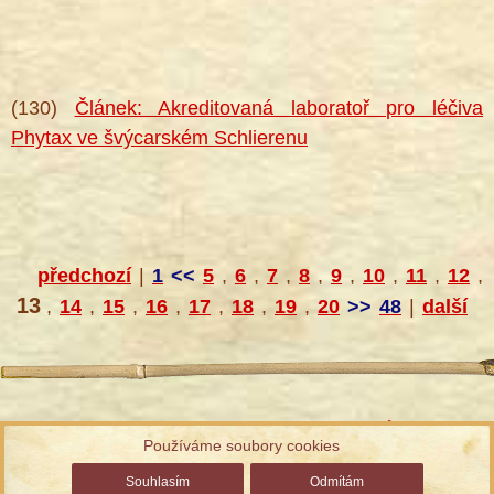
(130)
Článek: Akreditovaná laboratoř pro léčiva
Phytax ve švýcarském Schlierenu
předchozí
|
1
<<
5
,
6
,
7
,
8
,
9
,
10
,
11
,
12
,
13
,
14
,
15
,
16
,
17
,
18
,
19
,
20
>>
48
|
další
Informace ke zpracování osobních údajů
Používáme soubory cookies
Správa cookies
| Chráněno službou reCAPTCHA
Ochrana
Souhlasím
Odmítám
soukromí a smluvní podmínky