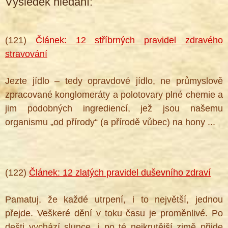
Výsledek hledání:
(121)
Článek: 12 stříbrných pravidel zdravého
stravování
Jezte jídlo – tedy opravdové jídlo, ne průmyslově
zpracované konglomeráty a polotovary plné chemie a
jim podobných ingrediencí, jež jsou našemu
organismu „od přírody“ (a přírodě vůbec) na hony ...
(122)
Článek: 12 zlatých pravidel duševního zdraví
Pamatuj, že každé utrpení, i to největší, jednou
přejde. Veškeré dění v toku času je proměnlivé. Po
dešti vychází slunce, i po té nejkrutější zimě přijde