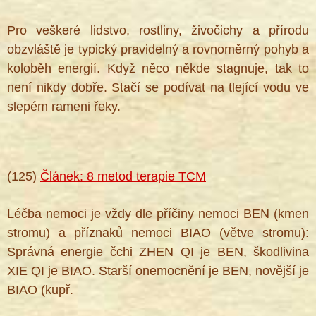
Pro veškeré lidstvo, rostliny, živočichy a přírodu
obzvláště je typický pravidelný a rovnoměrný pohyb a
koloběh energií. Když něco někde stagnuje, tak to
není nikdy dobře. Stačí se podívat na tlející vodu ve
slepém rameni řeky.
(125)
Článek: 8 metod terapie TCM
Léčba nemoci je vždy dle příčiny nemoci BEN (kmen
stromu) a příznaků nemoci BIAO (větve stromu):
Správná energie čchi ZHEN QI je BEN, škodlivina
XIE QI je BIAO. Starší onemocnění je BEN, novější je
BIAO (kupř.