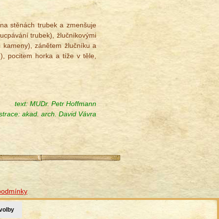
e na stěnách trubek a zmenšuje
(ucpávání trubek), žlučníkovými
či kameny), zánětem žlučníku a
), pocitem horka a tíže v těle,
text: MUDr. Petr Hoffmann
ustrace:
akad. arch. David Vávra
podmínky
volby