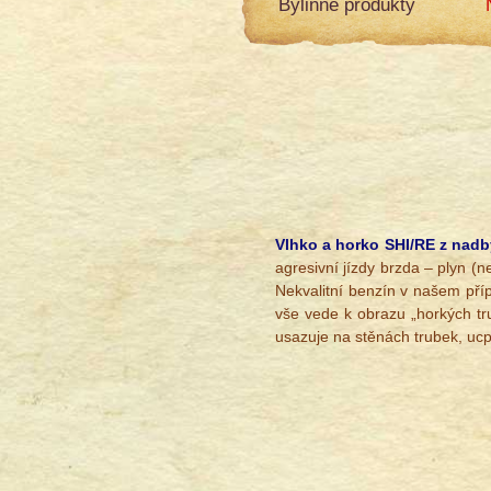
Bylinné produkty
Vlhko a horko SHI/RE z nadb
agresivní jízdy brzda – plyn (
Nekvalitní benzín v našem pří
vše vede k obrazu „horkých tru
usazuje na stěnách trubek, ucp