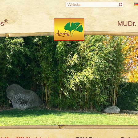
®
bs
MUDr. 