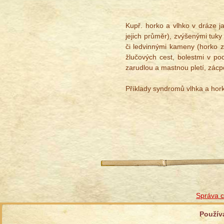
Kupř. horko a vlhko v dráze j
jejich průměr), zvýšenými tuky
či ledvinnými kameny (horko z
žlučových cest, bolestmi v pod
zarudlou a mastnou pletí, zácpo
Příklady syndromů vlhka a hor
Správa c
Použív