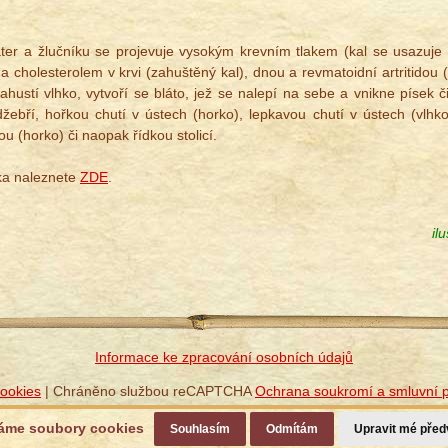
ater a žlučníku se projevuje vysokým krevním tlakem (kal se usazuj
 a cholesterolem v krvi (zahuštěný kal), dnou a revmatoidní artritidou 
ahustí vlhko, vytvoří se bláto, jež se nalepí na sebe a vnikne písek 
žebří, hořkou chutí v ústech (horko), lepkavou chutí v ústech (vlhko
u (horko) či naopak řídkou stolicí.
ka naleznete
ZDE
.
il
Informace ke zpracování osobních údajů
ookies
| Chráněno službou reCAPTCHA
Ochrana soukromí a smluvní 
© TCM Herbs, s.r.o., vyrobil
Simopt, s.r.o.
áme soubory cookies
Souhlasím
Odmítám
Upravit mé před