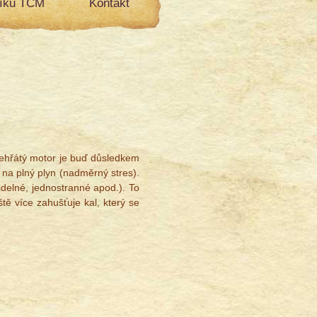
líku TCM
Kontakt
řehřátý motor je buď důsledkem
 na plný plyn (nadměrný stres).
delné, jednostranné apod.). To
tě více zahušťuje kal, který se
®