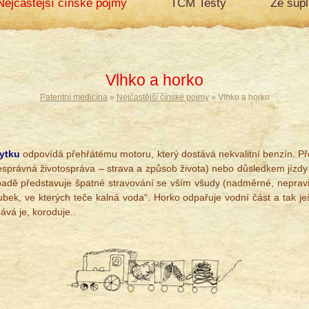
Nejčastější čínské pojmy
TCM Testy
Ze šup
Vlhko a horko
Patentní medicína
»
Nejčastější čínské pojmy
» Vlhko a horko
ytku
odpovídá přehřátému motoru, který dostává nekvalitní benzín. P
nesprávná životospráva – strava a způsob života) nebo důsledkem jízdy
padě představuje špatné stravování se vším všudy (nadměrné, nepravi
bek, ve kterých teče kalná voda“. Horko odpařuje vodní část a tak ješ
ává je, koroduje..