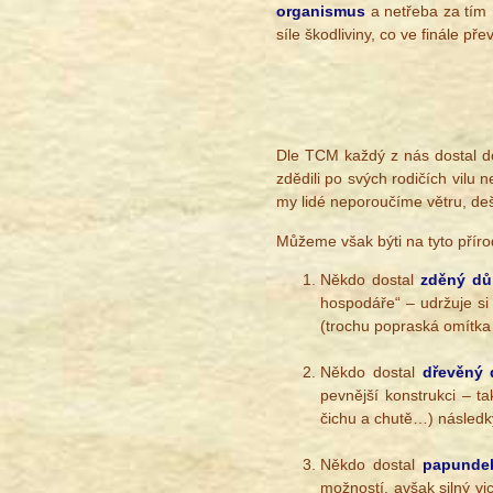
organismus
a netřeba za tím h
síle škodliviny, co ve finále pře
Dle TCM každý z nás dostal do
zdědili po svých rodičích vilu
my lidé neporoučíme větru, dešti.
Můžeme však býti na tyto přírod
Někdo dostal
zděný dů
hospodáře“ – udržuje si
(trochu popraská omítka 
Někdo dostal
dřevěný 
pevnější konstrukci – ta
čichu a chutě…) následk
Někdo dostal
papundek
možností, avšak silný vi