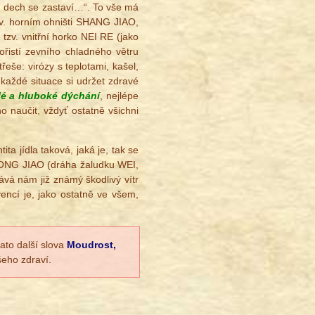
e, dech se zastaví…“. To vše má
zv. horním ohništi SHANG JIAO,
 tzv. vnitřní horko NEI RE (jako
ořistí zevního chladného větru
eše: virózy s teplotami, kašel,
 každé situace si udržet zdravé
lé a hluboké dýchání
, nejlépe
 naučit, vždyť ostatně všichni
ta jídla taková, jaká je, tak se
ZHONG JIAO (dráha žaludku WEI,
ává nám již známý škodlivý vítr
vencí je, jako ostatně ve všem,
®
tato další slova
Moudrost,
šeho zdraví.