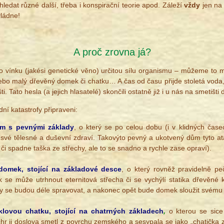
ledat různé další, třeba i konspirační teorie apod. Záleží
vždy
jen na 
vládne!
A proč zrovna já?
 vínku (jakési genetické věno) určitou sílu organismu – můžeme to met
 nebo malý dřevěný domek či chatku… A čas od času přijde stoletá voda
 Tato hesla (a jejich hlasatelé) skončili ostatně již i u nás na smetišti d
ní katastrofy připraveni:
m s pevnými základy
, o který se po celou dobu (i v klidných čase
 své tělesné a duševní zdraví. Takovýto pevný a ukotvený dům tyto at
či spadne taška ze střechy, ale to se snadno a rychle zase opraví).
domek, stojící na základové desce
, o který rovněž pravidelně pe
k se může utrhnout eternitová střecha či se vychýlí statika dřevěné 
y se budou déle spravovat, a nakonec opět bude domek sloužit svému 
lovou chatku, stojící na chatrných základech
,
o kterou se sice
chr ji doslova smetl z povrchu zemského a sesypala se jako „chatička z 