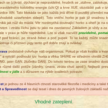
ech se (z)krátí, dýchání je nepravidelné, hrudník se „stáhne, zablokuj
ravidelného koloběhu energie čchi QI a krve XUE, obzvláště pak v t
 srdce XIN. Tato blokáda se jako každá jiná dříve či později přemění na
uhodobě uzavřeném sklepě). Toto vnitřní horko je pak již snadnou k
iká jak nůž do másla. Vítr rozdmychá doutnající horko a oheň je na stř
vent. i ztráta čichu jsou tu jako na zavolanou! Základem je vždy a za
e v praxi je hůře naplnitelné. Lze si však nacvičit
pravidelné, poma
 až pod bránici, po straně žeber a pod pupek. To se každý může snadno
troje či příznivci jógy tento grif dobře znají a ovládají.
trava
podstatně ovlivňuje náš organismus. Pokud je však kvalita a kvanti
í“ a vytváří podhoubí tzv. horka a vlhka SHI/RE ve středním ohništi 
HANG, jater GAN, žlučníku DAN). Do tohoto terénu se zase snadno dost
různé další potíže (záněty, únava, ztráta chuti apod.). Nejlepší pre
lnost v jídle
a s důrazem na výběr kvalitních potravin.
st
je jednou ze 4 hlavních ctností starověké filozofie i medicíny a také 
t a Spravedlnost
se dají tesat i dnes do pevných žulových základů na
Vhodné zateplení.