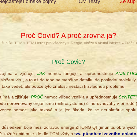
Nejčastější čínské pojmy
TCM Testy
Ze šup
Proč Covid? A proč zrovna já?
e šuplíku TCM
»
TCM Herbs pro všechny
»
Alergie, virózy a akutní infekce
» Proč Co
Proč Covid?
ajímá a zjišťuje,
JAK
nemoc funguje a upřednostňuje
ANALYTIC
ložení viru, a to až do toho nejmenšího detailu, do poslední molekuly
také vědět, ale pouze tyto znalosti nestačí k zvládnutí problému.
jímá a zjišťuje,
PROČ
nemoc vůbec vznikla a upřednostňuje
SYNTET
ledu nerovnováhy organismu (mikrosystému) či nerovnováhy v přírodě
revence nemoci jako takové a je jen škoda, že se neuplatňuje sp
y
důsledkem boje mezi zdravou energií ZHONG QI (imunita, obranyscho
adě každé epidemie jde dle TCM vždy o
tzv. působení zevního chladn