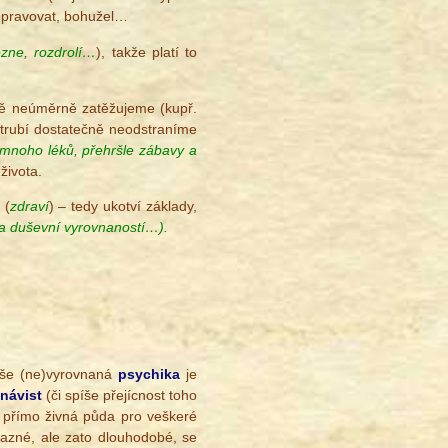
o opravovat, bohužel…
ezne, rozdrolí…
), takže platí to
tě neúměrně zatěžujeme (kupř.
trubí dostatečně neodstraníme
 mnoho léků, přehršle zábavy a
života.
 (
zdraví
) – tedy ukotví základy,
 a duševní vyrovnaností…).
aše (ne)vyrovnaná
psychika
je
návist
(či spíše přejícnost toho
 přímo živná půda pro veškeré
razné, ale zato dlouhodobé, se