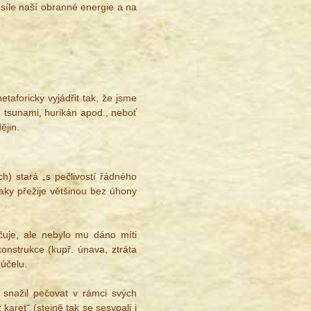
síle naší obranné energie a na
aforicky vyjádřit tak, že jsme
, tsunami, hurikán apod., neboť
ějin.
ch) stará „s pečlivostí řádného
aky přežije většinou bez úhony
čuje, ale nebylo mu dáno míti
konstrukce (kupř. únava, ztráta
účelu.
 snažil pečovat v rámci svých
karet“ (stejně tak se sesypali i