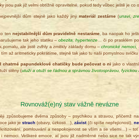
dky jsou pak již velmi obtížně opravitelné, pokud tedy vůbec ještě je c
ejpevnější dům stejně jako každý jiný
materiál zestárne
(
unaví, zr
.
i o ten
nejstabilnější dům pravidelně nestaráme
, ba naopak ho ješ
narušujeme tak jeho statiku –
obezita, hypertenze
… či po prasklém po
k pomalu, ale jistě zvlhly a změkly základy domu –
chronické nemoci,
t tím až aritmeticky pokrátíme, stejně tak jako tu naši pomyslnou svíčku 
el chatrné papundeklové chatičky bude pečovat o ni
jako o vlastní
tuží stěny (
utuží a otuží se řádnou a správnou životosprávou, fyzickou
Rovnováž(e)ný stav vážně nevázne
stěji způsobujeme dvěma způsoby – psychikou a stravou, přičemž n
oce jako je
strach
(obavy, úzkosti…),
závist
(či spíše nepřejícnost),
ne
kritizování, pomlouvání a nespokojenost se vším a se všemi…) – toť
o i nemoci. Veškeré emoce, ať jsou již nadměrné nebo sice ne tak vý