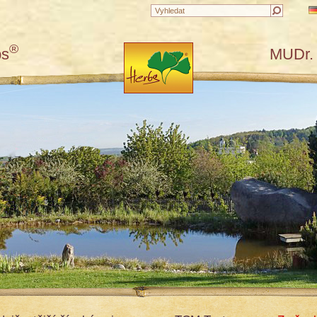
®
bs
MUDr. 