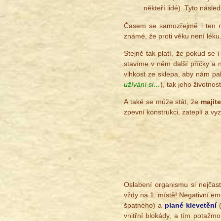
někteří lidé). Tyto násle
Časem se samozřejmě i ten n
známé, že proti věku není léku
Stejně tak platí, že pokud se 
stavíme v něm další příčky a 
vlhkost ze sklepa, aby nám pa
užívání si…
), tak jeho životnos
A také se může stát, že
majit
zpevní konstrukci, zateplí a vyz
Oslabení organismu si nejča
vždy na 1. místě! Negativní em
špatného) a
plané klevetění
(
vnitřní blokády, a tím potažm