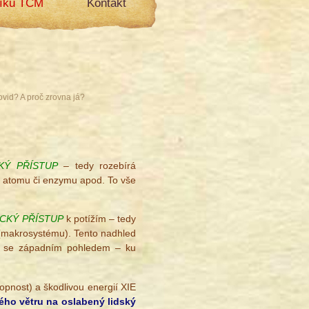
líku TCM
Kontakt
vid? A proč zrovna já?
KÝ PŘÍSTUP
– tedy rozebírá
, atomu či enzymu apod. To vše
ICKÝ
PŘÍSTUP
k potížím – tedy
 (makrosystému). Tento nadhled
olu se západním pohledem – ku
pnost) a škodlivou energií XIE
ého větru na oslabený lidský