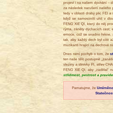
projeví i na našem dýchání – d
za následek narušení našeho p
tedy v oblasti dráhy plic FEI a
když se samovznítí uhlí v dlo
FENG XIE QI, který do něj pron
rýma, záněty dýchacích cest, e
emoce, což se snadno řekne, al
tak, aby každý dech byl cítit
muzikanti hrající na dechové nás
Dnes není pochyb o tom, že
s
ten naše tělo postupně „zanáš
sleziny a slinivky PI, střev C
FENG XIE QI, aby „zadělal“ na 
střídmost, pestrost a pravide
Pamatujme, že
Umírněno
Statečnos