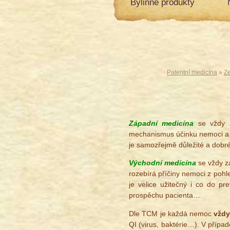
Bylinné produkty
Patentní medicína
»
Z
Západní medicína
se vždy z
mechanismus účinku nemoci a s
je samozřejmě důležité a dobré 
Východní medicína
se vždy za
rozebírá příčiny nemoci z poh
je velice užitečný i co do p
prospěchu pacienta…
Dle TCM je každá nemoc
vžd
QI (virus, baktérie…). V příp