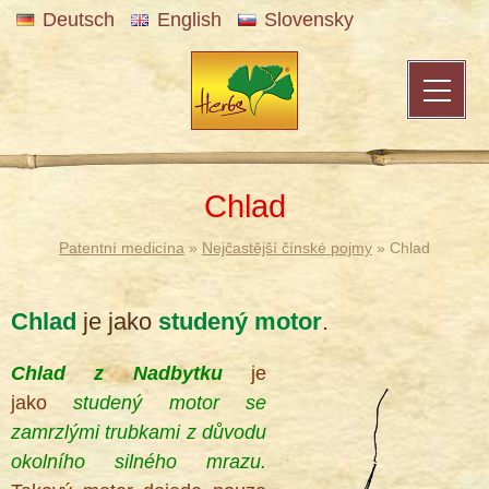
Deutsch
English
Slovensky
Chlad
Patentní medicína
»
Nejčastější čínské pojmy
» Chlad
Chlad
je jako
studený motor
.
Chlad z Nadbytku
je
jako
studený motor se
zamrzlými trubkami z důvodu
okolního silného mrazu.