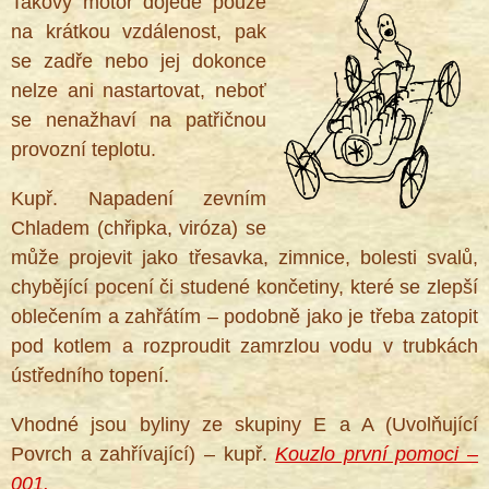
Takový motor dojede pouze
na krátkou vzdálenost, pak
se zadře nebo jej dokonce
®
nelze ani nastartovat, neboť
se nenažhaví na patřičnou
provozní teplotu.
Kupř. Napadení zevním
Chladem (chřipka, viróza) se
může projevit jako třesavka, zimnice, bolesti svalů,
chybějící pocení či studené končetiny, které se zlepší
oblečením a zahřátím – podobně jako je třeba zatopit
pod kotlem a rozproudit zamrzlou vodu v trubkách
ústředního topení.
Vhodné jsou byliny ze skupiny E a A (Uvolňující
Povrch a zahřívající) – kupř.
Kouzlo první pomoci –
001.