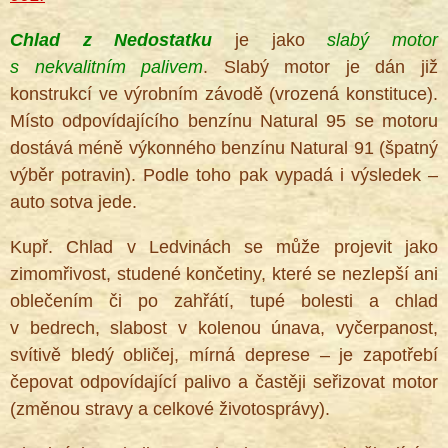
Chlad z Nedostatku
je jako
slabý motor
s nekvalitním palivem
. Slabý motor je dán již
konstrukcí ve výrobním závodě (vrozená konstituce).
Místo odpovídajícího benzínu Natural 95 se motoru
dostává méně výkonného benzínu Natural 91 (špatný
výběr potravin). Podle toho pak vypadá i výsledek –
auto sotva jede.
Kupř. Chlad v Ledvinách se může projevit jako
zimomřivost, studené končetiny, které se nezlepší ani
oblečením či po zahřátí, tupé bolesti a chlad
v bedrech, slabost v kolenou únava, vyčerpanost,
svítivě bledý obličej, mírná deprese – je zapotřebí
čepovat odpovídající palivo a častěji seřizovat motor
(změnou stravy a celkové životosprávy).