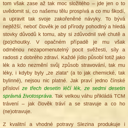
tom však zase až tak moc složitého – jde jen o to
uvědomit si, co našemu tělu prospívá a co mu škodí,
a upravit tak svoje zakořeněné návyky. To bývá
nejtěžší, neboť člověk je od přírody pohodlný a hledá
stovky důvodů k tomu, aby si zdůvodnil své chutě a
(po)choutky. V opačném případě je mu však
odměnou nezapomenutelný pocit svěžesti, síly a
radosti z dobrého zdraví. Každé jídlo působí totiž jako
lék a kdo nezmění svůj způsob stravování, tak mu
léky, i kdyby byly „ze zlata“ (a to jak chemické, tak
bylinné), nejsou nic platné. Jak praví jedno čínské
přísloví
ze třech desetin léčí lék, ze sedmi desetin
správná životospráva
. Tak velkou váhu přikládá TCM
trávení – jak člověk tráví a se stravuje a co ho
(ne)otravuje.
Z kvalitní a vhodné potravy Slezina produkuje i