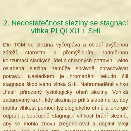
2. Nedostatečnost sleziny se stagnací
vlhka PI QI XU + SHI
Dle TCM se slezina vyčerpává a oslabí zvýšenou
zátěží, starostmi a přemýšlením, nadměrnou
konzumací sladkých jídel a chladných potravin. Takto
oslabená slezina nemůže správně zpracovávat
potravu. Následkem je hromadění tekutin čili
stagnace škodlivého vlhka SHI. Nahromaděné vlhko
„hasí“ přirozený fyziologický oheň sleziny. Vzniká
začarovaný kruh, kdy slezina je příliš slabá na to, aby
mohla vlhkost pomocí fyziologického ohně a energie
odpařit a současně stagnující vlhkost brání slezině,
aby se mohla znovu zregenerovat a doplnit svoji