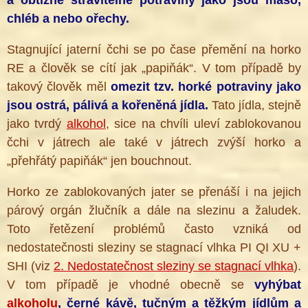
chléb a nebo ořechy.
Stagnující jaterní čchi se po čase přemění na horko
RE a člověk se cítí jak „papiňák“. V tom případě by
takový člověk měl
omezit tzv. horké potraviny jako
jsou ostrá, pálivá a kořeněná jídla.
Tato jídla, stejně
jako tvrdý
alkohol
, sice na chvíli uleví zablokovanou
čchi v játrech ale také v játrech zvýší horko a
„přehřátý papiňák“ jen bouchnout.
Horko ze zablokovaných jater se přenáší i na jejich
párový orgán žlučník a dále na slezinu a žaludek.
Toto řetězení problémů často vzniká od
nedostatečnosti sleziny se stagnací vlhka PI QI XU +
SHI (viz
2. Nedostatečnost sleziny se stagnací vlhka
).
V tom případě je vhodné obecně se
vyhýbat
alkoholu
, černé kávě, tučným a těžkým jídlům a