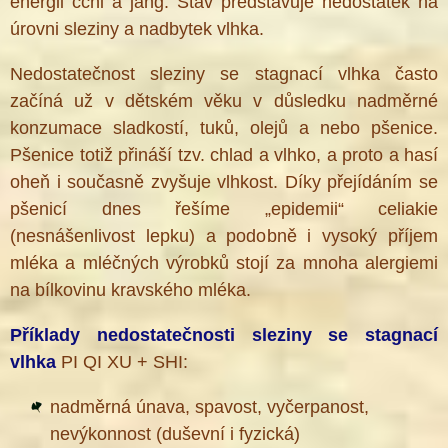
energii čchi a jang. Stav představuje nedostatek na
úrovni sleziny a nadbytek vlhka.
Nedostatečnost sleziny se stagnací vlhka často
začíná už v dětském věku v důsledku nadměrné
konzumace sladkostí, tuků, olejů a nebo pšenice.
Pšenice totiž přináší tzv. chlad a vlhko, a proto a hasí
oheň i současně zvyšuje vlhkost. Díky přejídáním se
pšenicí dnes řešíme „epidemii“ celiakie
(nesnášenlivost lepku) a podobně i vysoký příjem
mléka a mléčných výrobků stojí za mnoha alergiemi
na bílkovinu kravského mléka.
Příklady nedostatečnosti sleziny se stagnací
vlhka
PI QI XU + SHI:
nadměrná únava, spavost, vyčerpanost,
nevýkonnost (duševní i fyzická)