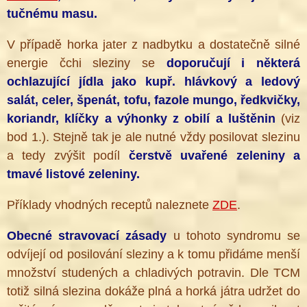
tučnému masu.
V případě horka jater z nadbytku a dostatečně silné
energie čchi sleziny se
doporučují i některá
ochlazující jídla jako kupř. hlávkový a ledový
salát, celer, špenát, tofu, fazole mungo, ředkvičky,
koriandr, klíčky a výhonky z obilí a luštěnin
(viz
bod 1.). Stejně tak je ale nutné vždy posilovat slezinu
a tedy zvýšit podíl
čerstvě uvařené zeleniny a
tmavé listové zeleniny.
Příklady vhodných receptů naleznete
ZDE
.
Obecné stravovací zásady
u tohoto syndromu se
odvíjejí od posilování sleziny a k tomu přidáme menší
množství studených a chladivých potravin. Dle TCM
totiž silná slezina dokáže plná a horká játra udržet do