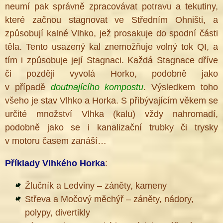
neumí pak správně zpracovávat potravu a tekutiny,
které začnou stagnovat ve Středním Ohništi, a
způsobují kalné Vlhko, jež prosakuje do spodní části
těla. Tento usazený kal znemožňuje volný tok QI, a
tím i způsobuje její Stagnaci. Každá Stagnace dříve
či později vyvolá Horko, podobně jako
v případě
doutnajícího kompostu
. Výsledkem toho
všeho je stav Vlhko a Horka. S přibývajícím věkem se
určité množství Vlhka (kalu) vždy nahromadí,
podobně jako se i kanalizační trubky či trysky
v motoru časem zanáší…
Příklady Vlhkého Horka
:
Žlučník a Ledviny – záněty, kameny
Střeva a Močový měchýř – záněty, nádory,
polypy, divertikly