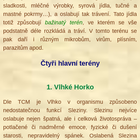
sladkosti, mléčné výrobky, syrová jídla, tučné a
mastné pokrmy…), a oslabují tak trávení. Tato jídla
totiž způsobují
bažinatý terén
, ve kterém se vše
podstatně déle rozkládá a tráví. V tomto terénu se
pak daří i různým mikrobům, virům, plísním,
parazitům apod.
Čtyři hlavní terény
1. Vlhké Horko
Dle TCM je Vlhko v organismu způsobeno
nedostatečnou funkcí Sleziny. Slezinu nejvíce
oslabuje nejen špatná, ale i celková životospráva –
potlačené či nadměrné emoce, fyzické či dušení
starosti, nepravidelný spánek. Oslabená Slezina