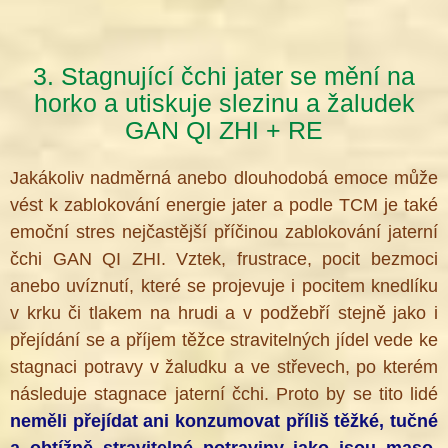
3. Stagnující čchi jater se mění na
horko a utiskuje slezinu a žaludek
GAN QI ZHI + RE
Jakákoliv nadměrná anebo dlouhodobá emoce může
vést k zablokování energie jater a podle TCM je také
emoční stres nejčastější příčinou zablokování jaterní
čchi GAN QI ZHI. Vztek, frustrace, pocit bezmoci
anebo uvíznutí, které se projevuje i pocitem knedlíku
v krku či tlakem na hrudi a v podžebří stejně jako i
přejídání se a příjem těžce stravitelných jídel vede ke
stagnaci potravy v žaludku a ve střevech, po kterém
následuje stagnace jaterní čchi. Proto by se tito lidé
neměli přejídat ani
konzumovat příliš těžké, tučné
a obtížně stravitelné potraviny jako jsou maso,