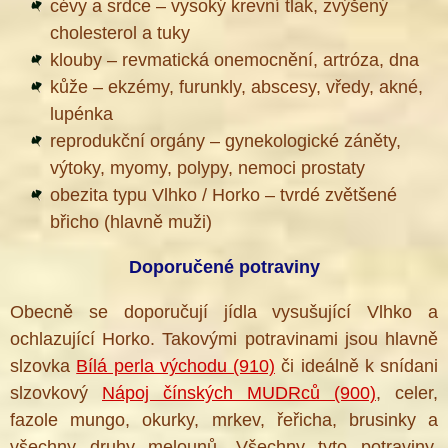
cévy a srdce – vysoký krevní tlak, zvýšený
cholesterol a tuky
klouby – revmatická onemocnění, artróza, dna
kůže – ekzémy, furunkly, abscesy, vředy, akné,
lupénka
reprodukční orgány – gynekologické záněty,
výtoky, myomy, polypy, nemoci prostaty
obezita typu Vlhko / Horko – tvrdé zvětšené
břicho (hlavně muži)
Doporučené potraviny
Obecně se doporučují jídla vysušující Vlhko a
ochlazující Horko. Takovými potravinami jsou hlavně
slzovka
Bílá perla východu (910)
či ideálně k snídani
slzovkový
Nápoj čínských MUDRců (900)
, celer,
®
fazole mungo, okurky, mrkev, řeřicha, brusinky a
všechny druhy melounů. Všechny tyto potraviny,