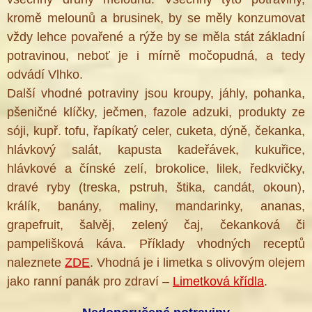
kromě melounů a brusinek, by se měly konzumovat
vždy lehce povařené a rýže by se měla stát základní
potravinou, neboť je i mírně močopudná, a tedy
odvádí Vlhko.
Další vhodné potraviny jsou kroupy, jáhly, pohanka,
pšeničné klíčky, ječmen, fazole adzuki, produkty ze
sóji, kupř. tofu, řapíkatý celer, cuketa, dýně, čekanka,
hlávkový salát, kapusta kadeřávek, kukuřice,
hlávkové a čínské zelí, brokolice, lilek, ředkvičky,
dravé ryby (treska, pstruh, štika, candát, okoun),
králík, banány, maliny, mandarinky, ananas,
grapefruit, šalvěj, zelený čaj, čekanková či
pampelišková káva. Příklady vhodných receptů
naleznete
ZDE
. Vhodná je i limetka s olivovým olejem
jako ranní panák pro zdraví –
Limetková křídla
.