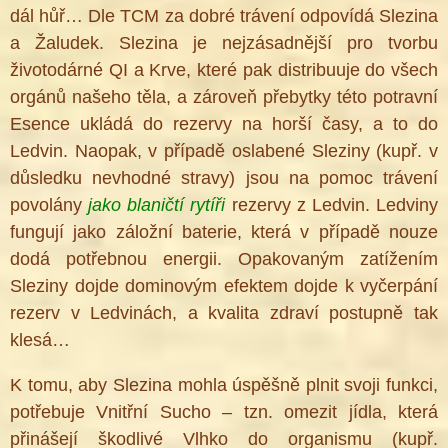
dál hůř… Dle TCM za dobré trávení odpovídá Slezina
a Žaludek. Slezina je nejzásadnější pro tvorbu
životodárné QI a Krve, které pak distribuuje do všech
orgánů našeho těla, a zároveň přebytky této potravní
Esence ukládá do rezervy na horší časy, a to do
Ledvin. Naopak, v případě oslabené Sleziny (kupř. v
důsledku nevhodné stravy) jsou na pomoc trávení
povolány
jako blaničtí rytíři
rezervy z Ledvin. Ledviny
fungují jako záložní baterie, která v případě nouze
dodá potřebnou energii. Opakovaným zatížením
Sleziny dojde dominovým efektem dojde k vyčerpání
rezerv v Ledvinách, a kvalita zdraví postupně tak
klesá…
K tomu, aby Slezina mohla úspěšně plnit svoji funkci,
potřebuje Vnitřní Sucho – tzn. omezit jídla, která
přinášejí škodlivé Vlhko do organismu (kupř.