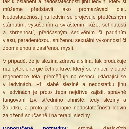
tak k oslabení a nedostatečnosti jinu ledvin, který si
můžeme představit jako promazávací olej.
Nedostatečnost jinu ledvin se projevuje předčasným
stárnutím, vysušením a svráštěním kůže, sehnutostí
a shrbeností, předčasným šedivěním či padáním
vlasů, paradentózou, sníženou sexuální výkonností či
zpomalenou a zastřenou myslí.
V případě, že je slezina zdravá a silná, tak produkuje
nadbytek energie čchi a krve, který se v noci, v době
regenerace těla, přeměňuje na esenci ukládající se
v ledvinách. Při slabé slezině a nedostatku jinu
v ledvinách je proto třeba nejdříve zajistit správné
fungování tzv. středního ohniště, tedy sleziny a
žaludku, a proto je i terapie nedostatečnosti ledvin
založená současně i na terapii sleziny.
Doporučené potraviny:
Kromě klasických