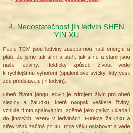
4. Nedostatečnost jin ledvin SHEN
YIN XU
Podle TCM jsou ledviny zásobárnou naší energie a
platí, že jsme tak silní a staří, jak silné a staré jsou
naše ledviny. Hektický způsob života vede
k rychlejšímu vyhoření (spálení své svíčky, kdy vosk
zde představuje jin ledvin).
Oheň života jangu ledvin je zdrojem živin pro oheň
sleziny a žaludku, které naopak veškeré živiny,
vzniklé tímto spalováním, zpětně jako palivo ukládají
do jinových rezerv v ledvinách. Funkce žaludku a
střev však začíná po 40. roce věku oslabovat a vede