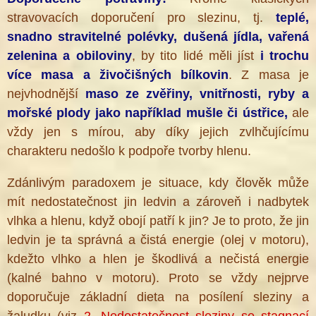
stravovacích doporučení pro slezinu, tj.
teplé,
snadno stravitelné polévky, dušená jídla, vařená
zelenina a obiloviny
, by tito lidé měli jíst
i trochu
více masa a živočišných bílkovin
. Z masa je
nejvhodnější
maso ze zvěřiny, vnitřnosti, ryby a
mořské plody jako například mušle či ústřice,
ale
vždy jen s mírou, aby díky jejich zvlhčujícímu
charakteru nedošlo k podpoře tvorby hlenu.
Zdánlivým paradoxem je situace, kdy člověk může
mít nedostatečnost jin ledvin a zároveň i nadbytek
vlhka a hlenu, když obojí patří k jin? Je to proto, že jin
ledvin je ta správná a čistá energie (olej v motoru),
kdežto vlhko a hlen je škodlivá a nečistá energie
(kalné bahno v motoru). Proto se vždy nejprve
doporučuje základní dieta na posílení sleziny a
žaludku
(viz
2. Nedostatečnost sleziny se stagnací