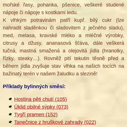
mořské řasy, pohanka, pšenice, veškeré studené
nápoje či nápoje s kostkami ledu.
K vlhkým potravinám patří kupř. bílý cukr (lze
nahradit sladěnkou či sladovitem z ječného sladu),
med, melasa, kravské mléko a mléčné výrobky,
citrusy a džusy, ananasová šťáva, dále veškerá
tučná, mastná smažená a olejovitá jídla (hranolky,
řízky, steaky…). Rovněž pití tekutin těsně před a
během jídla zvyšuje stav vlhka na našich tocích na
bažinatý terén v našem žaludku a slezině!
Příklady bylinných směsí:
Hostina pěti chutí (105)
Úklid obilné sýpky (073)
Tygří pramen (152)
Tanečnice z hruškové zahrady (022)