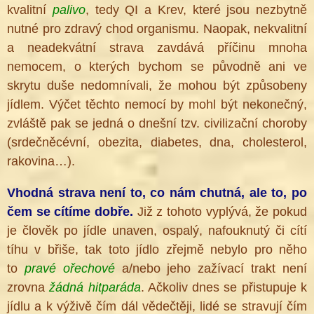
kvalitní
palivo
, tedy QI a Krev, které jsou nezbytně
nutné pro zdravý chod organismu. Naopak, nekvalitní
a neadekvátní strava zavdává příčinu mnoha
nemocem, o kterých bychom se původně ani ve
skrytu duše nedomnívali, že mohou být způsobeny
jídlem. Výčet těchto nemocí by mohl být nekonečný,
zvláště pak se jedná o dnešní tzv. civilizační choroby
(srdečněcévní, obezita, diabetes, dna, cholesterol,
rakovina…).
Vhodná strava není to, co nám chutná, ale to, po
čem se cítíme dobře.
Již z tohoto vyplývá, že pokud
je člověk po jídle unaven, ospalý, nafouknutý či cítí
tíhu v břiše, tak toto jídlo zřejmě nebylo pro něho
to
pravé ořechové
a/nebo jeho zažívací trakt není
zrovna
žádná hitparáda
. Ačkoliv dnes se přistupuje k
jídlu a k výživě čím dál vědečtěji, lidé se stravují čím