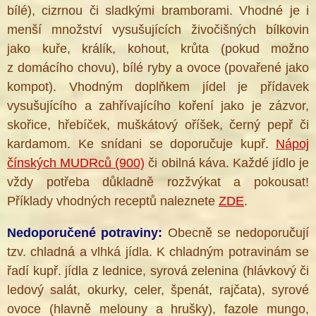
bílé), cizrnou či sladkými bramborami. Vhodné je i
menší množství vysušujících živočišných bílkovin
jako kuře, králík, kohout, krůta (pokud možno
z domácího chovu), bílé ryby a ovoce (povařené jako
kompot). Vhodným doplňkem jídel je přídavek
vysušujícího a zahřívajícího koření jako je zázvor,
skořice, hřebíček, muškátový oříšek, černý pepř či
kardamom. Ke snídani se doporučuje kupř.
Nápoj
čínských MUDRců (900)
či obilná káva. Každé jídlo je
vždy potřeba důkladně rozžvýkat a pokousat!
Příklady vhodných receptů naleznete
ZDE
.
Nedoporučené potraviny:
Obecně se nedoporučují
tzv. chladná a vlhká jídla. K chladným potravinám se
řadí kupř. jídla z lednice, syrová zelenina (hlávkový či
ledový salát, okurky, celer, špenát, rajčata), syrové
ovoce (hlavně melouny a hrušky), fazole mungo,