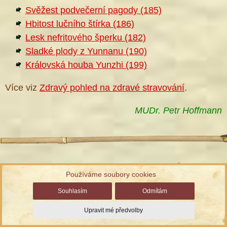
Svěžest podvečerní pagody (185)
Hbitost lučního štírka (186)
Lesk nefritového šperku (182)
Sladké plody z Yunnanu (190)
Královská houba Yunzhi (199)
Více viz
Zdravý pohled na zdravé stravování
.
MUDr. Petr Hoffmann
Informace ke zpracování osobních údajů
Používáme soubory cookies
Správa cookies
| Chráněno službou reCAPTCHA
Ochrana
Souhlasím
Odmítám
soukromí a smluvní podmínky
Upravit mé předvolby
© TCM Herbs, s.r.o., vyrobil
Simopt, s.r.o.