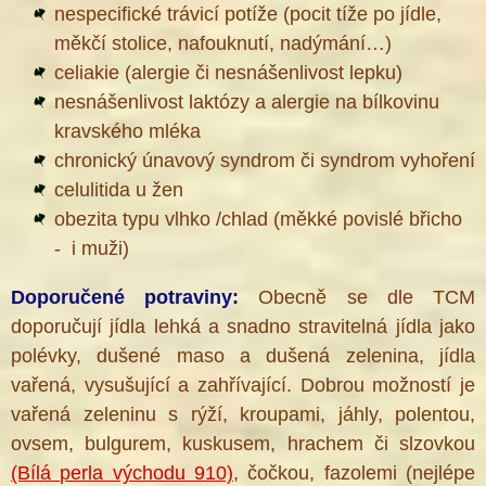
nespecifické trávicí potíže (pocit tíže po jídle,
měkčí stolice, nafouknutí, nadýmání…)
celiakie (alergie či nesnášenlivost lepku)
nesnášenlivost laktózy a alergie na bílkovinu
kravského mléka
chronický únavový syndrom či syndrom vyhoření
celulitida u žen
obezita typu vlhko /chlad (měkké povislé břicho
- i muži)
Doporučené potraviny:
Obecně se dle TCM
doporučují jídla lehká a snadno stravitelná jídla jako
polévky, dušené maso a dušená zelenina, jídla
vařená, vysušující a zahřívající. Dobrou možností je
vařená zeleninu s rýží, kroupami, jáhly, polentou,
ovsem, bulgurem, kuskusem, hrachem či slzovkou
(Bílá perla východu 910)
, čočkou, fazolemi (nejlépe