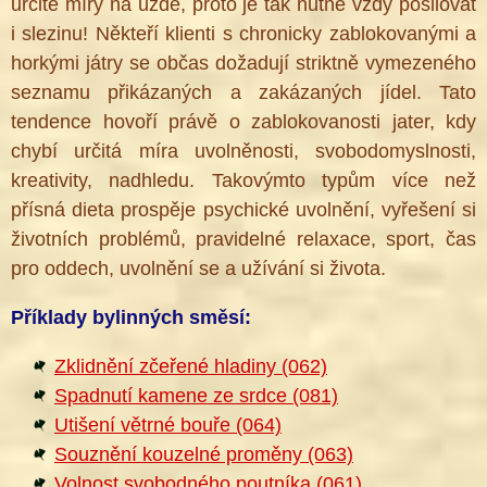
určité míry na uzdě, proto je tak nutné vždy posilovat
i slezinu! Někteří klienti s chronicky zablokovanými a
horkými játry se občas dožadují striktně vymezeného
seznamu přikázaných a zakázaných jídel. Tato
tendence hovoří právě o zablokovanosti jater, kdy
chybí určitá míra uvolněnosti, svobodomyslnosti,
kreativity, nadhledu. Takovýmto typům více než
přísná dieta prospěje psychické uvolnění, vyřešení si
životních problémů, pravidelné relaxace, sport, čas
pro oddech, uvolnění se a užívání si života.
Příklady bylinných směsí:
Zklidnění zčeřené hladiny (062)
Spadnutí kamene ze srdce (081)
Utišení větrné bouře (064)
Souznění kouzelné proměny (063)
Volnost svobodného poutníka (061)