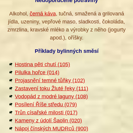
Nedoporučené potraviny
Alkohol,
černá káva
, tučná, smažená a grilovaná
jídla, uzeniny, vepřové maso, sladkosti, čokoláda,
zmrzlina, kravské mléko a výrobky z něho (jogurty
apod.), oříšky.
Příklady bylinných směsí
Hostina pěti chutí (105)
Pilulka hořce (014)
Projasnění temné tůňky (102)
Zastavení toku Žluté řeky (111)
Vodopád z modré laguny (108)
Posílení Říše středu (079)
Trůn císařské milosti (017)
Kameny z údolí Šaolin (020)
Nápoj čínských MUDRců (900)