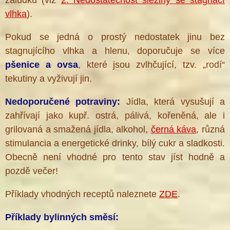
vlhka
).
Pokud se jedná o prostý nedostatek jinu bez
stagnujícího vlhka a hlenu, doporučuje se více
pšenice a ovsa
, které jsou zvlhčující, tzv. „rodí“
tekutiny a vyživují jin.
Nedoporučené potraviny:
Jídla, která vysušují a
zahřívají jako kupř. ostrá, pálivá, kořeněná, ale i
grilovaná a smažená jídla, alkohol,
černá káva
, různá
stimulancia a energetické drinky, bílý cukr a sladkosti.
Obecně není vhodné pro tento stav jíst hodně a
pozdě večer!
Příklady vhodných receptů naleznete
ZDE
.
Příklady bylinných směsí: