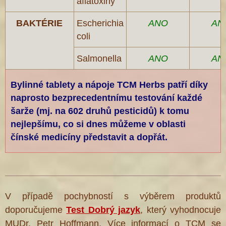
aflatoxiny
BAKTÉRIE
Escherichia
ANO
AN
coli
Salmonella
ANO
AN
Bylinné tablety a nápoje TCM Herbs patří díky
naprosto bezprecedentnímu testování každé
šarže (mj. na 602 druhů pesticidů) k tomu
nejlepšímu, co si dnes můžeme v oblasti
čínské medicíny představit a dopřát.
V případě pochybností s výběrem produktů
doporučujeme
Test Dobrý jazyk
, který vyhodnocuje
MUDr. Petr Hoffmann. Více informací o TCM se