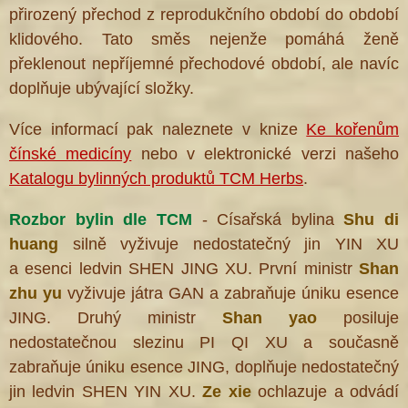
přirozený přechod z reprodukčního období do období
klidového. Tato směs nejenže pomáhá ženě
překlenout nepříjemné přechodové období, ale navíc
doplňuje ubývající složky.
Více informací pak naleznete v knize
Ke kořenům
čínské medicíny
nebo v elektronické verzi našeho
Katalogu bylinných produktů TCM Herbs
.
Rozbor bylin dle TCM
- Císařská bylina
Shu di
huang
silně vyživuje nedostatečný jin YIN XU
a esenci ledvin SHEN JING XU. První ministr
Shan
zhu yu
vyživuje játra GAN a zabraňuje úniku esence
JING. Druhý ministr
Shan yao
posiluje
nedostatečnou slezinu PI QI XU a současně
zabraňuje úniku esence JING, doplňuje nedostatečný
jin ledvin SHEN YIN XU.
Ze xie
ochlazuje a odvádí