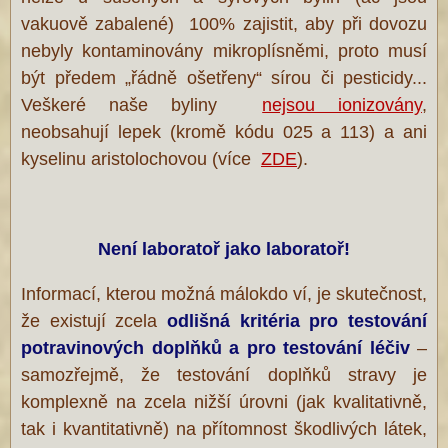
vakuově zabalené) 100% zajistit, aby při dovozu
nebyly kontaminovány mikroplísněmi, proto musí
být předem „řádně ošetřeny“ sírou či pesticidy...
Veškeré naše byliny
nejsou ionizovány
,
neobsahují lepek (kromě kódu 025 a 113) a ani
kyselinu aristolochovou (více
ZDE
).
Není laboratoř jako laboratoř!
Informací, kterou možná málokdo ví, je skutečnost,
že existují zcela
odlišná kritéria pro testování
potravinových doplňků a pro testování
léčiv
–
samozřejmě, že testování doplňků stravy je
komplexně na zcela nižší úrovni (jak kvalitativně,
tak i kvantitativně) na přítomnost škodlivých látek,