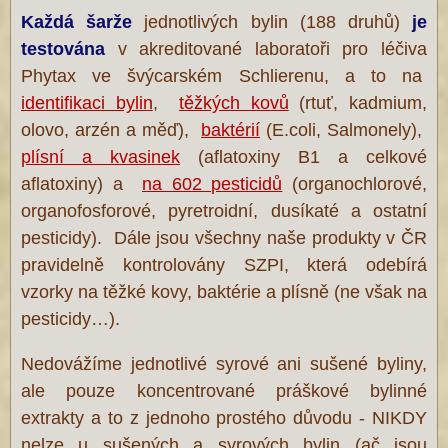
Každá šarže
jednotlivých bylin (188 druhů)
je
testována
v akreditované laboratoři pro léčiva
Phytax ve švýcarském Schlierenu, a to na
identifikaci bylin
,
těžkých kovů
(rtuť, kadmium,
olovo, arzén a měď),
baktérií
(E.coli, Salmonely),
plísní a kvasinek
(aflatoxiny B1 a celkové
aflatoxiny) a
na 602 pesticidů
(organochlorové,
organofosforové, pyretroidní, dusíkaté a ostatní
pesticidy). Dále jsou všechny naše produkty v ČR
pravidelně kontrolovány SZPI, která odebírá
vzorky na těžké kovy, baktérie a plísně (ne však na
pesticidy…).
Nedovážíme jednotlivé syrové ani sušené byliny,
ale pouze koncentrované práškové bylinné
extrakty a to z jednoho prostého důvodu - NIKDY
nelze u sušených a syrových bylin (ač jsou