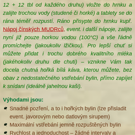
12 + 12 tbl od každého druhu) vložte do hrnku a
zalijte trochou vody (studené či horké) a tablety
se do
rána téměř rozpustí. Ráno přisypte do hrnku kupř.
Nápoj čínských MUDRců
,
event. i další nápoje, zalijte
®
nyní již pouze horkou vodou (100°C) a vše řádně
promíchejte (jakoukoliv lžičkou). Pro lepší chuť si
můžete přidat i trochu dobrého kvalitního mléka
(jakéhokoliv druhu dle chuti) – vznikne Vám tak
docela chutná hořká bílá káva, kterou můžete, bez
obav z nedostatečného vstřebání bylin, přímo zapíjet
k snídani (ideálně jahelnou kaši
).
Výhodami jsou:
Snadné pozření, a to i hořkých bylin (lze přisladit
event. javorovým nebo datlovým sirupem)
Maximální vstřebání jemně rozpuštěných bylin
Rychlost a jednoduchost – žádné intervaly a