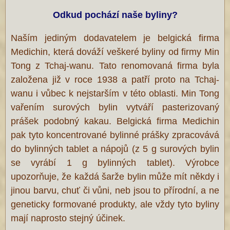
Odkud pochází naše byliny?
Naším jediným dodavatelem je belgická firma
Medichin, která dováží veškeré byliny od firmy Min
Tong z Tchaj-wanu. Tato renomovaná firma byla
založena již v roce 1938 a patří proto na Tchaj-
wanu i vůbec k nejstarším v této oblasti. Min Tong
vařením surových bylin vytváří pasterizovaný
prášek podobný kakau. Belgická firma Medichin
pak tyto koncentrované bylinné prášky zpracovává
do bylinných tablet a nápojů (z 5 g surových bylin
se vyrábí 1 g bylinných tablet). Výrobce
upozorňuje, že každá šarže bylin může mít někdy i
jinou barvu, chuť či vůni, neb jsou to přírodní, a ne
geneticky formované produkty, ale vždy tyto byliny
mají naprosto stejný účinek.