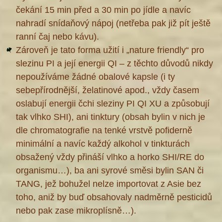
čekání 15 min před a 30 min po jídle a navíc
nahradí snídaňový nápoj (netřeba pak již pít ještě
ranní čaj nebo kávu).
Zároveň je tato forma užití i „nature friendly“ pro
slezinu PI a její energii QI – z těchto důvodů nikdy
nepoužíváme žádné obalové kapsle (i ty
sebepřírodnější, želatinové apod., vždy časem
oslabují energii čchi sleziny PI QI XU a způsobují
tak vlhko SHI), ani tinktury (obsah bylin v nich je
dle chromatografie na tenké vrstvě pofiderně
minimální a navíc každý alkohol v tinkturách
obsažený vždy přináší vlhko a horko SHI/RE do
organismu…), ba ani syrové směsi bylin SAN či
TANG, jež bohužel nelze importovat z Asie bez
toho, aniž by buď obsahovaly nadměrně pesticidů
nebo pak zase mikroplísně…).