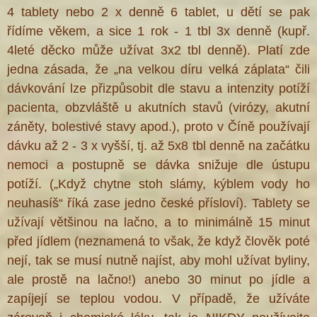
4 tablety nebo 2 x denně 6 tablet, u dětí se pak
řídíme věkem, a sice 1 rok - 1 tbl 3x denně (kupř.
4leté děcko může užívat 3x2 tbl denně). Platí zde
jedna zásada, že „na velkou díru velká záplata“ čili
dávkování lze přizpůsobit dle stavu a intenzity potíží
pacienta, obzvláště u akutních stavů (virózy, akutní
záněty, bolestivé stavy apod.), proto v Číně používají
dávku až 2 - 3 x vyšší, tj. až 5x8 tbl denně na začátku
nemoci a postupně se dávka snižuje dle ústupu
potíží. („Když chytne stoh slámy, kýblem vody ho
neuhasíš“ říká zase jedno české přísloví). Tablety se
užívají většinou na lačno, a to minimálně 15 minut
před jídlem (neznamená to však, že když člověk poté
nejí, tak se musí nutně najíst, aby mohl užívat byliny,
ale prostě na lačno!) anebo 30 minut po jídle a
zapíjejí se teplou vodou. V případě, že užíváte