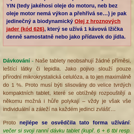
YIN (tedy jakéhosi oleje do motoru, neb bez
oleje motor nemá výkon a přehřívá se…) je pak
jedinečný a biodynamický
Olej z hroznových
jader (kód 626)
, který se užívá 1 kávová lžička
denně samostatně nebo jako přídavek do jídla.
Dávkování
-
Naše tablety neobsahují žádné příměsi,
leštící látky či lepidla. Jako pojivo slouží pouze
přírodní mikrokrystalická celulóza, a to jen maximálně
do 1 %. Proto musí býti slisovány do velice tvrdých
kompaktních tablet, které se obtížněji rozpouštějí a
někomu možná i hůře polykají – vždy je však vše
individuální a záleží na každém jedinci zvlášť…
Proto
nejlépe se osvědčila
tato forma
užívání
:
večer si svoji ranní dávku tablet (kupř. 6 + 6 tbl resp.