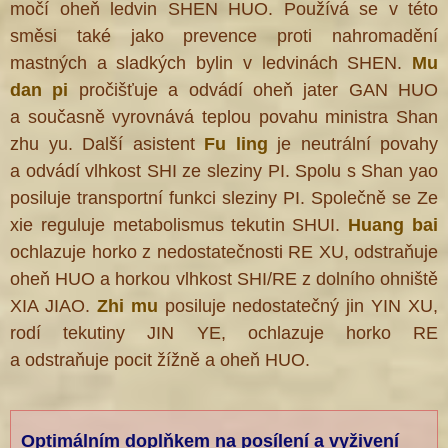
močí oheň ledvin SHEN HUO. Používá se v této
směsi také
jako prevence proti nahromadění
mastných a sladkých bylin v ledvinách SHEN.
Mu
dan pi
pročišťuje a odvádí oheň jater GAN HUO
a současně vyrovnává teplou povahu ministra Shan
zhu yu. Další asistent
Fu ling
je neutrální povahy
a odvádí vlhkost SHI ze sleziny PI. Spolu s Shan yao
posiluje transportní funkci sleziny PI. Společně se Ze
xie reguluje metabolismus tekutin SHUI.
Huang bai
ochlazuje horko z nedostatečnosti RE XU, odstraňuje
oheň HUO a horkou vlhkost SHI/RE z dolního ohniště
XIA JIAO.
Zhi mu
posiluje nedostatečný jin YIN XU,
rodí tekutiny JIN YE, ochlazuje horko RE
a odstraňuje pocit žížně a oheň HUO.
Optimálním doplňkem na posílení a vyživení