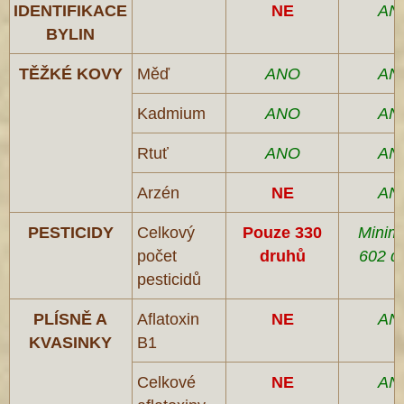
IDENTIFIKACE
NE
AN
BYLIN
TĚŽKÉ KOVY
Měď
ANO
AN
Kadmium
ANO
AN
Rtuť
ANO
AN
Arzén
NE
AN
PESTICIDY
Celkový
Pouze 330
Minim
počet
druhů
602 d
pesticidů
PLÍSNĚ A
Aflatoxin
NE
AN
KVASINKY
B1
Celkové
NE
AN