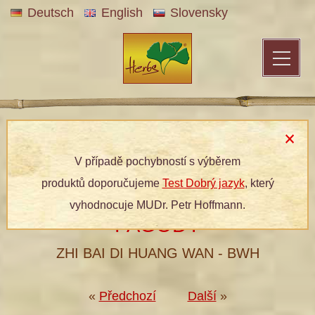
Deutsch
English
Slovensky
Patentní medicína
»
Bylinné produkty
»
Dle kategorií
»
Bylinné
tablety
» 185 SVĚŽEST PODVEČERNÍ PAGODY
V případě pochybností s výběrem
produktů doporučujeme
Test Dobrý jazyk
, který
185 SVĚŽEST PODVEČERNÍ
vyhodnocuje MUDr. Petr Hoffmann.
PAGODY
ZHI BAI DI HUANG WAN - BWH
«
Předchozí
Další
»