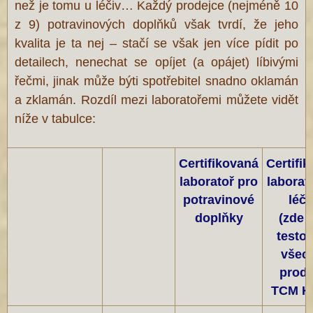
než je tomu u léčiv… Každý prodejce (nejméně 10
z 9) potravinových doplňků však tvrdí, že jeho
kvalita je ta nej – stačí se však jen více pídit po
detailech, nenechat se opíjet (a opájet) líbivými
řečmi, jinak může býti spotřebitel snadno oklamán
a zklamán. Rozdíl mezi laboratořemi můžete vidět
níže v tabulce:
Certifikovaná
Certifi
laboratoř pro
laborat
potravinové
léči
doplňky
(zde 
testo
všec
produ
TCM H