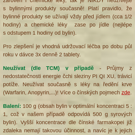
zároveň i chemické léky, tak je NIKDY neužívejte
s bylinnými produkty současně! Platí pravidlo, že
bylinné produkty se užívají vždy před jídlem (cca 1/2
hodiny) a chemické léky zase po jídle (nejlépe
s odstupem 1 hodiny od bylin).
Pro zlepšení je vhodná udržovací léčba po dobu půl
roku v dávce 3x denně 2 tablety.
Neužívat (dle TCM) v případě
- Průjmy z
nedostatečnosti energie čchi sleziny PI QI XU, trávicí
potíže. Neužívat současně s léky na ředění krve
(Warfarin, Anopyrin,...)! Více o čínských pojmech
zde
.
Balení:
100 g (obsah bylin v optimální koncentraci 5 :
1, což v našem případě odpovídá 500 g syrových
bylin). Vyšší koncentrace dle čínské farmakopei již
zdaleka nemají takovou účinnost, a navíc je k jejich