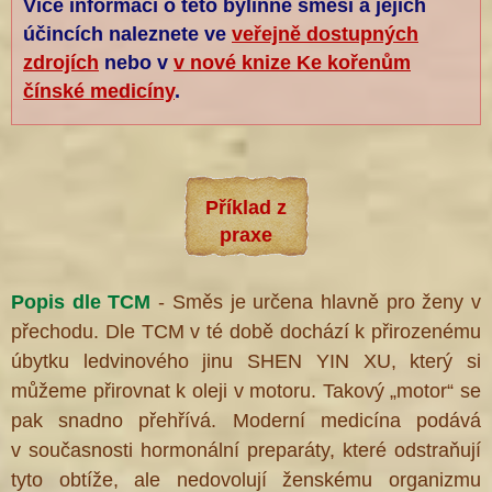
Více informací o této bylinné směsi a jejích
účincích naleznete ve
veřejně dostupných
zdrojích
nebo v
v nové knize Ke kořenům
čínské medicíny
.
Příklad z
praxe
Popis dle TCM
- Směs je určena hlavně pro ženy v
přechodu. Dle TCM v té době dochází k přirozenému
úbytku ledvinového jinu SHEN YIN XU, který si
můžeme přirovnat k oleji v motoru. Takový „motor“ se
pak snadno přehřívá.
Moderní medicína podává
v současnosti
hormonální preparáty, které odstraňují
tyto obtíže, ale nedovolují ženskému organizmu