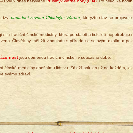
IAO WAN dnes nazývané
Průsmyk větrné hory (004)
. Po několika hodin
o tzv.
napadení zevním Chladným Větrem
, kterýžto stav se projevuje
í sílu tradiční čínské medicíny, která po staletí a tisíciletí nepotřebuje 
jeveno. Člověk by měl žít v souladu s přírodou a se svým okolím a pok
názornost
jsou doménou tradiční čínské i v současné době.
ční čínské medicíny dnešnímu lidstvu. Záleží pak jen už na každém, jak 
ke svému zdraví.