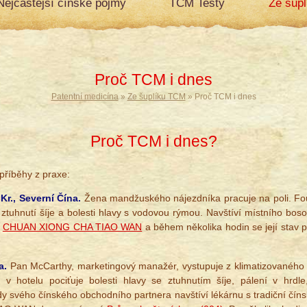
Nejčastější čínské pojmy
TCM Testy
Ze šup
Proč TCM i dnes
Patentní medicína
»
Ze šuplíku TCM
» Proč TCM i dnes
Proč TCM i dnes?
příběhy z praxe:
Kr., Severní Čína.
Žena mandžuského nájezdníka pracuje na poli. Fou
 ztuhnutí šíje a bolesti hlavy s vodovou rýmou. Navštíví místního boso
n
CHUAN XIONG CHA TIAO WAN
a během několika hodin se její stav 
a.
Pan McCarthy, marketingový manažér, vystupuje z klimatizovaného 
r v hotelu pociťuje bolesti hlavy se ztuhnutím šíje, pálení v hrd
 svého čínského obchodního partnera navštíví lékárnu s tradiční číns