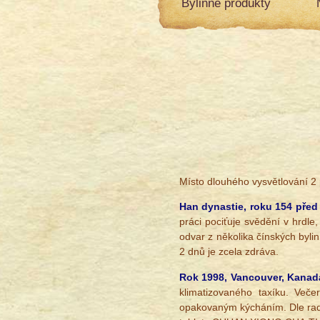
Bylinné produkty
Místo dlouhého vysvětlování 2 
Han dynastie, roku 154 před 
práci pociťuje svědění v hrdle,
odvar z několika čínských byli
2 dnů je zcela zdráva.
Rok 1998, Vancouver, Kanad
klimatizovaného taxíku. Veče
opakovaným kýcháním. Dle rady