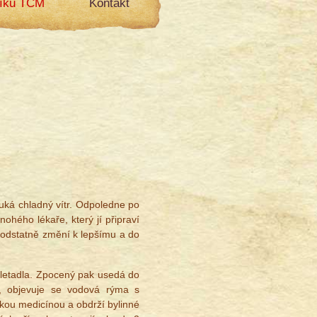
líku TCM
Kontakt
ká chladný vítr. Odpoledne po
nohého lékaře, který jí připraví
podstatně změní k lepšímu a do
letadla. Zpocený pak usedá do
le, objevuje se vodová rýma s
kou medicínou a obdrží bylinné