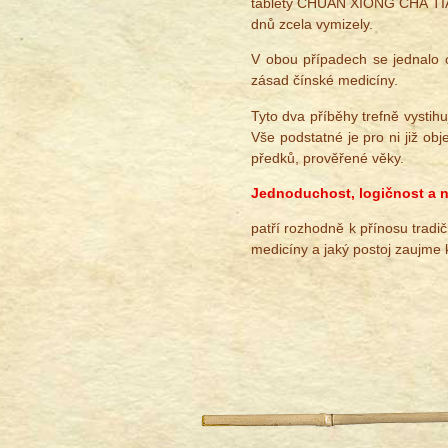
tablety CHUAN XIONG CHA T
dnů zcela vymizely.
V obou případech se jednalo 
zásad čínské medicíny.
Tyto dva příběhy trefně vystihuj
Vše podstatné je pro ni již ob
předků, prověřené věky.
Jednoduchost, logičnost a 
patří rozhodně k přínosu tradi
medicíny a jaký postoj zaujme 