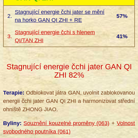
Stagnující energie čchi jater se mění
2.
57%
na horko GAN QI ZHI + RE
Stagnující energie čchi s hlenem
3.
41%
QI/TAN ZHI
Stagnující energie čchi jater GAN QI
®
ZHI 82%
Terapie:
Odblokovat játra GAN, uvolnit zablokovanou
energii čchi jater GAN QI ZHI a harmonizovat střední
ohniště ZHONG JIAO.
Byliny:
Souznění kouzelné proměny (063)
+
Volnost
svobodného poutníka (061)