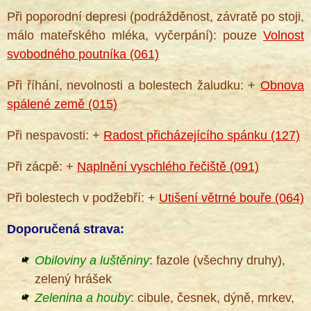
Při poporodní depresi (podrážděnost, závratě po stoji,
málo mateřského mléka, vyčerpání): pouze
Volnost
svobodného poutníka (061)
Při říhání, nevolnosti a bolestech žaludku: +
Obnova
spálené země (015)
Při nespavosti: +
Radost přicházejícího spánku (127)
Při zácpě: +
Naplnění vyschlého řečiště (091)
Při bolestech v podžebří: +
Utišení větrné bouře (064)
Doporučená strava:
Obiloviny a luštěniny
: fazole (všechny druhy),
zelený hrášek
Zelenina a houby
: cibule, česnek, dýně, mrkev,