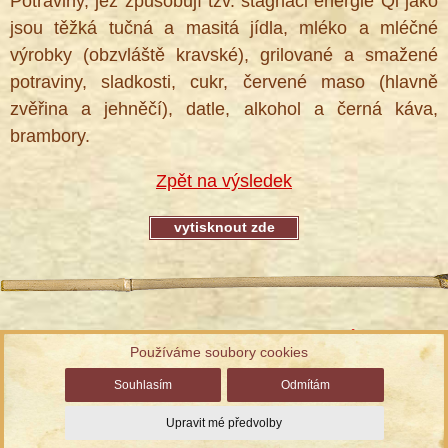
Potraviny, jež způsobují tzv. stagnaci energie Qi jako
jsou těžká tučná a masitá jídla, mléko a mléčné
výrobky (obzvláště kravské), grilované a smažené
potraviny, sladkosti, cukr, červené maso (hlavně
zvěřina a jehněčí), datle, alkohol a černá káva,
brambory.
Zpět na výsledek
Informace ke zpracování osobních údajů
Používáme soubory cookies
Správa cookies
| Chráněno službou reCAPTCHA
Ochrana
Souhlasím
Odmítám
soukromí a smluvní podmínky
Upravit mé předvolby
© TCM Herbs, s.r.o., vyrobil
Simopt, s.r.o.