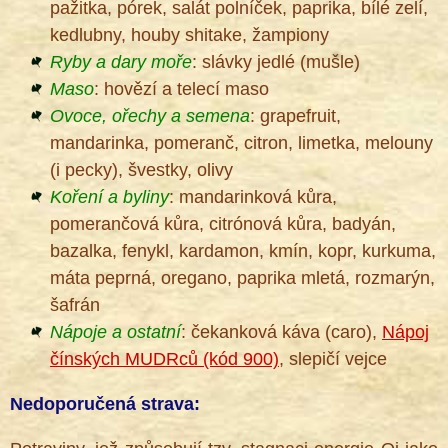
pažitka, pórek, salát polníček, paprika, bílé zelí,
kedlubny, houby shitake, žampiony
Ryby a dary moře
: slávky jedlé (mušle)
Maso
: hovězí a telecí maso
Ovoce, ořechy a semena
: grapefruit,
mandarinka, pomeranč, citron, limetka, melouny
(i pecky), švestky, olivy
Koření a byliny
: mandarinková kůra,
pomerančová kůra, citrónová kůra, badyán,
bazalka, fenykl, kardamon, kmín, kopr, kurkuma,
máta peprná, oregano, paprika mletá, rozmarýn,
šafrán
Nápoje a ostatní
: čekanková káva (caro),
Nápoj
čínských MUDRců (kód 900)
, slepičí vejce
Nedoporučená strava: