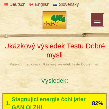
Deutsch
English
Slovensky
Ukázkový výsledek Testu Dobré
mysli
Patentní medicína
» Ukázkový výsledek Testu Dobré mysli
Výsledek:
Stagnující energie čchi jater
1.
82%
GAN QI ZHI