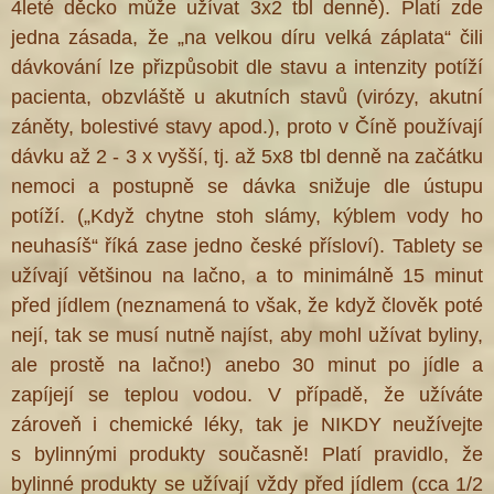
4leté děcko může užívat 3x2 tbl denně). Platí zde
jedna zásada, že „na velkou díru velká záplata“ čili
dávkování lze přizpůsobit dle stavu a intenzity potíží
pacienta, obzvláště u akutních stavů (virózy, akutní
záněty, bolestivé stavy apod.), proto v Číně používají
dávku až 2 - 3 x vyšší, tj. až 5x8 tbl denně na začátku
nemoci a postupně se dávka snižuje dle ústupu
potíží. („Když chytne stoh slámy, kýblem vody ho
neuhasíš“ říká zase jedno české přísloví). Tablety se
užívají většinou na lačno, a to minimálně 15 minut
před jídlem (neznamená to však, že když člověk poté
nejí, tak se musí nutně najíst, aby mohl užívat byliny,
ale prostě na lačno!) anebo 30 minut po jídle a
zapíjejí se teplou vodou. V případě, že užíváte
zároveň i chemické léky, tak je NIKDY neužívejte
s bylinnými produkty současně! Platí pravidlo, že
bylinné produkty se užívají vždy před jídlem (cca 1/2