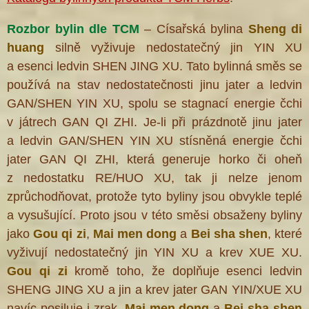
Rozbor bylin dle TCM
– Císařská bylina
Sheng di
huang
silně vyživuje nedostatečný jin YIN XU
a esenci ledvin SHEN JING XU. Tato bylinná směs se
používá na stav nedostatečnosti jinu jater a ledvin
GAN/SHEN YIN XU, spolu se stagnací energie čchi
v játrech GAN QI ZHI. Je-li při prázdnotě jinu jater
®
a ledvin GAN/SHEN YIN XU stísněná energie čchi
jater GAN QI ZHI, která generuje horko či oheň
z nedostatku RE/HUO XU, tak ji nelze jenom
zprůchodňovat, protože tyto byliny jsou obvykle teplé
a vysušující. Proto jsou v této směsi obsaženy byliny
jako
Gou qi zi
,
Mai men dong
a
Bei sha shen
, které
vyživují nedostatečný jin YIN XU a krev XUE XU.
Gou qi zi
kromě toho, že doplňuje esenci ledvin
SHENG JING XU a jin a krev jater GAN YIN/XUE XU
navíc posiluje i zrak.
Mai men dong
a
Bei sha shen