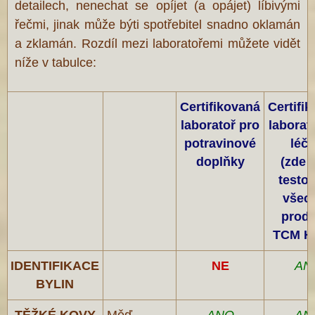
detailech, nenechat se opíjet (a opájet) líbivými
řečmi, jinak může býti spotřebitel snadno oklamán
a zklamán. Rozdíl mezi laboratořemi můžete vidět
níže v tabulce:
Certifikovaná
Certifi
laboratoř pro
laborat
potravinové
léči
doplňky
(zde 
testo
všec
produ
TCM H
IDENTIFIKACE
NE
AN
BYLIN