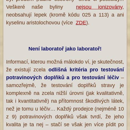
Veškeré naše byliny
nejsou ionizovány
,
neobsahují lepek (kromě kódu 025 a 113) a ani
kyselinu aristolochovou (více
ZDE
).
Není laboratoř jako laboratoř!
Informací, kterou možná málokdo ví, je skutečnost,
že existují zcela
odlišná kritéria pro testování
potravinových doplňků a pro testování
léčiv
–
samozřejmě, že testování doplňků stravy je
komplexně na zcela nižší úrovni (jak kvalitativně,
tak i kvantitativně) na přítomnost škodlivých látek,
než je tomu u léčiv… Každý prodejce (nejméně 10
z 9) potravinových doplňků však tvrdí, že jeho
kvalita je ta nej – stačí se však jen více pídit po