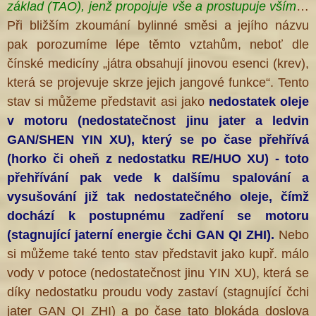
základ (TAO), jenž propojuje vše a prostupuje vším
…
Při bližším zkoumání bylinné směsi a jejího názvu
pak porozumíme lépe těmto vztahům, neboť dle
čínské medicíny „játra obsahují jinovou esenci (krev),
která se projevuje skrze jejich jangové funkce“. Tento
stav si můžeme představit asi jako
nedostatek oleje
v motoru (nedostatečnost jinu jater a ledvin
GAN/SHEN YIN XU), který se po čase přehřívá
(horko či oheň z nedostatku RE/HUO XU) - toto
přehřívání pak vede k dalšímu spalování a
vysušování již tak nedostatečného oleje, čímž
dochází k postupnému zadření se motoru
(stagnující jaterní energie čchi GAN QI ZHI).
Nebo
si můžeme také tento stav představit jako kupř. málo
vody v potoce (nedostatečnost jinu YIN XU), která se
díky nedostatku proudu vody zastaví (stagnující čchi
jater GAN QI ZHI) a po čase tato blokáda doslova