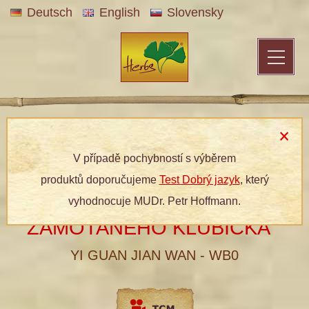
Deutsch
English
Slovensky
Patentní medicína
»
Bylinné produkty
»
Dle kategorií
»
Bylinné
tablety
» 068 ROZPLETENÍ ZAMOTANÉHO KLUBÍČKA
V případě pochybností s výběrem
produktů doporučujeme
Test Dobrý jazyk
, který
068 ROZPLETENÍ
vyhodnocuje MUDr. Petr Hoffmann.
®
ZAMOTANÉHO KLUBÍČKA
YI GUAN JIAN WAN - WB0