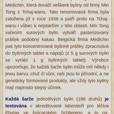
Medichin, která dováží veškeré byliny od firmy Min
Tong z Tchaj-wanu. Tato renomovaná firma byla
založena již v roce 1938 a patří proto na Tchaj-
wanu i vůbec k nejstarším v této oblasti. Min Tong
vařením surových bylin vytváří pasterizovaný
prášek podobný kakau. Belgická firma Medichin
pak tyto koncentrované bylinné prášky zpracovává
do bylinných tablet a nápojů (z 5 g surových bylin
se vyrábí 1 g bylinných tablet). Výrobce
upozorňuje, že každá šarže bylin může mít někdy i
jinou barvu, chuť či vůni, neb jsou to přírodní, a ne
geneticky formované produkty, ale vždy tyto byliny
mají naprosto stejný účinek.
Každá šarže
jednotlivých bylin (188 druhů)
je
testována
v akreditované laboratoři pro léčiva
Phytax ve švýcarském Schlierenu, a to na