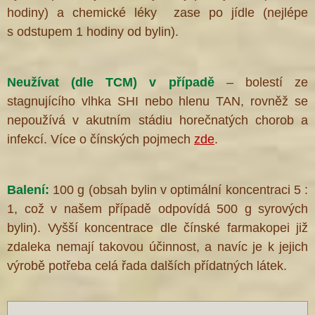
hodiny) a chemické léky zase po jídle (nejlépe
s odstupem 1 hodiny od bylin).
Neužívat (dle TCM) v případě
– bolestí ze
stagnujícího vlhka SHI nebo hlenu TAN, rovněž se
nepoužívá v akutním stádiu horečnatých chorob a
infekcí.
Více o čínských pojmech
zde
.
Balení:
100 g (obsah bylin v optimální koncentraci 5 :
1, což v našem případě odpovídá 500 g syrových
bylin). Vyšší koncentrace dle čínské farmakopei již
zdaleka nemají takovou účinnost, a navíc je k jejich
výrobě potřeba celá řada dalších přídatných látek.