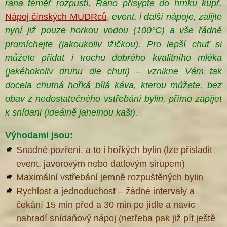
rána téměř rozpustí. Ráno přisypte do hrnku kupř.
Nápoj čínských MUDRců
,
event. i další nápoje, zalijte
nyní již pouze horkou vodou (100°C) a vše řádně
promíchejte (jakoukoliv lžičkou). Pro lepší chuť si
můžete přidat i trochu dobrého kvalitního mléka
(jakéhokoliv druhu dle chuti) – vznikne Vám tak
docela chutná hořká bílá káva, kterou můžete, bez
obav z nedostatečného vstřebání bylin, přímo zapíjet
k snídani (ideálně jahelnou kaši
).
Výhodami jsou:
Snadné pozření, a to i hořkých bylin (lze přisladit
event. javorovým nebo datlovým sirupem)
Maximální vstřebání jemně rozpuštěných bylin
Rychlost a jednoduchost – žádné intervaly a
čekání 15 min před a 30 min po jídle a navíc
nahradí snídaňový nápoj (netřeba pak již pít ještě