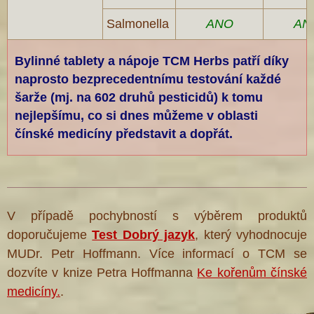
Salmonella
ANO
AN
Bylinné tablety a nápoje TCM Herbs patří díky
naprosto bezprecedentnímu testování každé
šarže (mj. na 602 druhů pesticidů) k tomu
nejlepšímu, co si dnes můžeme v oblasti
čínské medicíny představit a dopřát.
V případě pochybností s výběrem produktů
doporučujeme
Test Dobrý jazyk
, který vyhodnocuje
MUDr. Petr Hoffmann. Více informací o TCM se
dozvíte v knize Petra Hoffmanna
Ke kořenům čínské
medicíny.
.