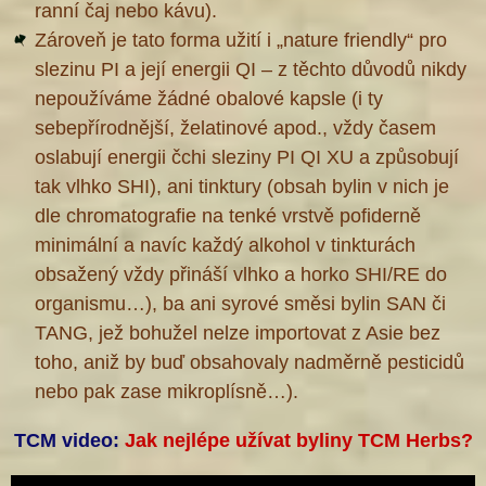
ranní čaj nebo kávu).
Zároveň je tato forma užití i „nature friendly“ pro
slezinu PI a její energii QI – z těchto důvodů nikdy
nepoužíváme žádné obalové kapsle (i ty
sebepřírodnější, želatinové apod., vždy časem
oslabují energii čchi sleziny PI QI XU a způsobují
tak vlhko SHI), ani tinktury (obsah bylin v nich je
dle chromatografie na tenké vrstvě pofiderně
minimální a navíc každý alkohol v tinkturách
obsažený vždy přináší vlhko a horko SHI/RE do
organismu…), ba ani syrové směsi bylin SAN či
TANG, jež bohužel nelze importovat z Asie bez
toho, aniž by buď obsahovaly nadměrně pesticidů
nebo pak zase mikroplísně…).
TCM video:
Jak nejlépe užívat byliny TCM Herbs?