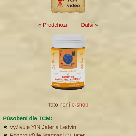
«
Předchozí
Další
»
Toto není
e-shop
Působení dle TCM:
Vyživuje YIN Jater a Ledvin
Rozprouďuje Stagnaci QI Jater