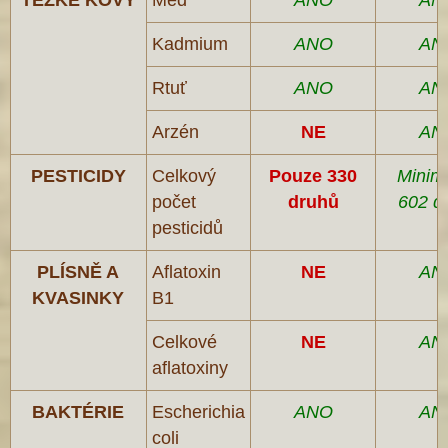
TĚŽKÉ KOVY
Měď
ANO
AN
Kadmium
ANO
AN
Rtuť
ANO
AN
Arzén
NE
AN
PESTICIDY
Celkový
Pouze 330
Minim
počet
druhů
602 d
pesticidů
PLÍSNĚ A
Aflatoxin
NE
AN
KVASINKY
B1
Celkové
NE
AN
aflatoxiny
BAKTÉRIE
Escherichia
ANO
AN
coli