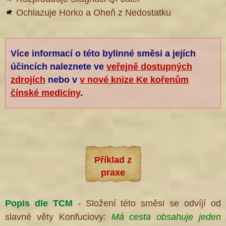
Ochlazuje Horko a Oheň z Nedostatku
Více informací o této bylinné směsi a jejích
účincích naleznete ve
veřejně dostupných
zdrojích
nebo v
v nové knize Ke kořenům
čínské medicíny
.
Příklad z
praxe
Popis dle TCM
- Složení této směsi se odvíjí od
slavné věty Konfuciovy:
Má cesta obsahuje jeden