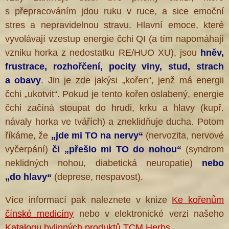
s přepracováním jdou ruku v ruce, a sice emoční
stres a nepravidelnou stravu. Hlavní emoce, které
vyvolávají vzestup energie čchi QI (a tím napomáhají
vzniku horka z nedostatku RE/HUO XU), jsou
hněv,
frustrace, rozhořčení, pocity viny, stud, strach
a obavy
. Jin je zde jakýsi „kořen“, jenž
má energii
čchi „ukotvit“. Pokud je tento kořen oslabený, energie
čchi začíná stoupat do hrudi, krku a hlavy (kupř.
návaly horka ve tvářích) a zneklidňuje ducha. Potom
říkáme, že
„jde mi TO na nervy“
(nervozita, nervové
vyčerpání)
či „přešlo mi TO do nohou“
(syndrom
neklidných nohou, diabetická neuropatie)
nebo
„do hlavy“
(deprese, nespavost).
Více informací pak naleznete v knize
Ke kořenům
čínské medicíny
nebo v elektronické verzi našeho
Katalogu bylinných produktů TCM Herbs
.