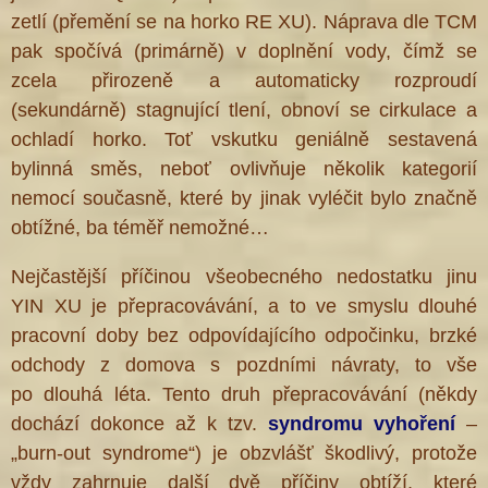
zetlí (přemění se na horko RE XU). Náprava dle TCM
pak spočívá (primárně) v doplnění vody, čímž se
zcela přirozeně a automaticky rozproudí
(sekundárně) stagnující tlení, obnoví se cirkulace a
ochladí horko. Toť vskutku geniálně sestavená
bylinná směs, neboť ovlivňuje několik kategorií
nemocí současně, které by jinak vyléčit bylo značně
obtížné, ba téměř nemožné…
Nejčastější příčinou všeobecného nedostatku jinu
YIN XU je přepracovávání, a to ve smyslu dlouhé
pracovní doby bez odpovídajícího odpočinku, brzké
odchody z domova s pozdními návraty, to vše
po dlouhá léta. Tento druh přepracovávání (někdy
dochází dokonce až k tzv.
syndromu vyhoření
–
„burn-out syndrome“) je obzvlášť škodlivý, protože
vždy zahrnuje další dvě příčiny obtíží, které