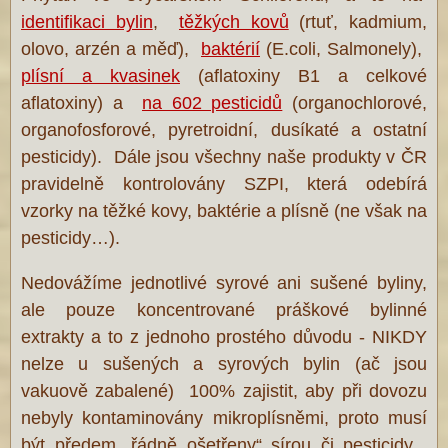
identifikaci bylin
,
těžkých kovů
(rtuť, kadmium,
olovo, arzén a měď),
baktérií
(E.coli, Salmonely),
plísní a kvasinek
(aflatoxiny B1 a celkové
aflatoxiny) a
na 602 pesticidů
(organochlorové,
organofosforové, pyretroidní, dusíkaté a ostatní
pesticidy). Dále jsou všechny naše produkty v ČR
pravidelně kontrolovány SZPI, která odebírá
vzorky na těžké kovy, baktérie a plísně (ne však na
pesticidy…).
Nedovážíme jednotlivé syrové ani sušené byliny,
ale pouze koncentrované práškové bylinné
extrakty a to z jednoho prostého důvodu - NIKDY
nelze u sušených a syrových bylin (ač jsou
vakuově zabalené) 100% zajistit, aby při dovozu
nebyly kontaminovány mikroplísněmi, proto musí
být předem „řádně ošetřeny“ sírou či pesticidy...