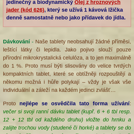
jedinečný a biodynamický
Olej z hroznových
jader (kód 626)
, který se užívá 1 kávová lžička
denně samostatně nebo jako přídavek do jídla.
Dávkování
-
Naše tablety neobsahují žádné příměsi,
leštící látky či lepidla. Jako pojivo slouží pouze
přírodní mikrokrystalická celulóza, a to jen maximálně
do 1 %. Proto musí býti slisovány do velice tvrdých
kompaktních tablet, které se obtížněji rozpouštějí a
někomu možná i hůře polykají – vždy je však vše
individuální a záleží na každém jedinci zvlášť…
Proto
nejlépe se osvědčila
tato forma
užívání
:
večer si svoji ranní dávku tablet (kupř. 6 + 6 tbl resp.
12 + 12 tbl od každého druhu) vložte do hrnku a
zalijte trochou vody (studené či horké) a tablety
se do