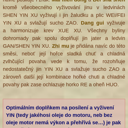
kromě všeobecného vyživování jinu v ledvinách
SHEN YIN XU vyživují i jin žaludku a plic WEI/FEI
YIN XU a svlažují sucho ZAO.
Dang gui
vyživuje
a harmonizuje krev XUE XU. Všechny byliny
dohromady pak spolu doplňují jin jater a ledvin
GAN/SHEN YIN XU.
Zhi mu
je přidána navíc do této
směsi, neboť její hořce sladká chuť a chladná
zvlhčující povaha vede k tomu, že rozohňuje
nedostatečný jin YIN XU a svlažuje sucho ZAO a
zároveň další její kombinace hořké chuti a chladné
povahy pak zase ochlazuje horko RE a oheň HUO.
Optimálním doplňkem na posílení a vyživení
YIN (tedy jakéhosi oleje do motoru, neb bez
oleje motor nemá výkon a přehřívá se…) je pak