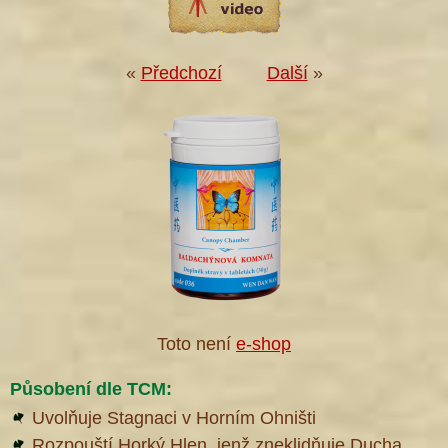
«
Předchozí
Další
»
Toto není
e-shop
Působení dle TCM:
Uvolňuje Stagnaci v Horním Ohništi
Rozpouští Horký Hlen, jenž zneklidňuje Ducha