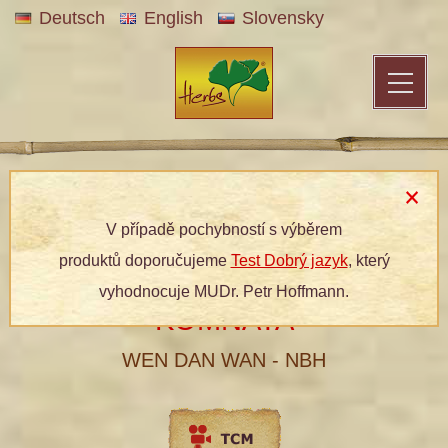
Deutsch
English
Slovensky
Patentní medicína
»
Bylinné produkty
»
Dle kategorií
»
Bylinné
tablety
» 036 BALDACHÝNOVÁ KOMNATA
V případě pochybností s výběrem
produktů doporučujeme
Test Dobrý jazyk
, který
036 BALDACHÝNOVÁ
vyhodnocuje MUDr. Petr Hoffmann.
KOMNATA
WEN DAN WAN - NBH