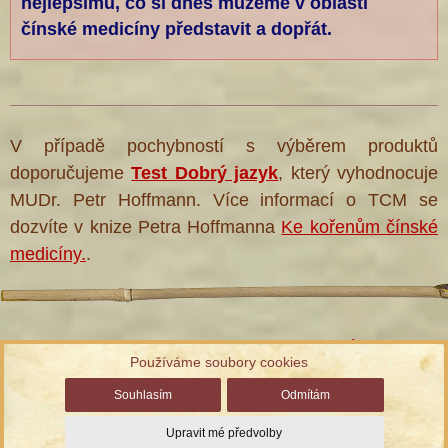
nejlepšímu, co si dnes můžeme v oblasti
čínské medicíny představit a dopřát.
V případě pochybností s výběrem produktů
doporučujeme
Test Dobrý jazyk
, který vyhodnocuje
MUDr. Petr Hoffmann. Více informací o TCM se
dozvíte v knize Petra Hoffmanna
Ke kořenům čínské
medicíny.
.
Informace ke zpracování osobních údajů
Používáme soubory cookies
Správa cookies
| Chráněno službou reCAPTCHA
Ochrana
Souhlasím
Odmítám
soukromí a smluvní podmínky
Upravit mé předvolby
© TCM Herbs, s.r.o., vyrobil
Simopt, s.r.o.