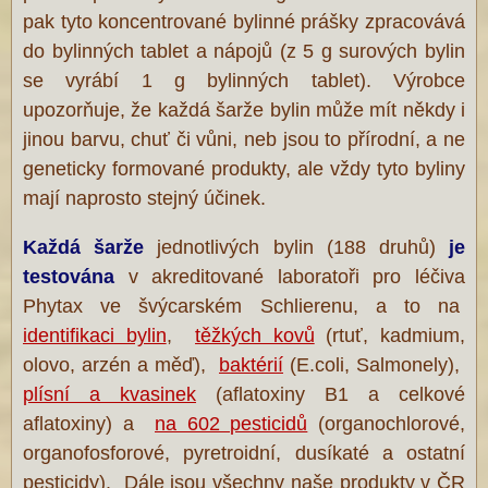
pak tyto koncentrované bylinné prášky zpracovává
do bylinných tablet a nápojů (z 5 g surových bylin
se vyrábí 1 g bylinných tablet). Výrobce
upozorňuje, že každá šarže bylin může mít někdy i
jinou barvu, chuť či vůni, neb jsou to přírodní, a ne
geneticky formované produkty, ale vždy tyto byliny
mají naprosto stejný účinek.
Každá šarže
jednotlivých bylin (188 druhů)
je
testována
v akreditované laboratoři pro léčiva
Phytax ve švýcarském Schlierenu, a to na
identifikaci bylin
,
těžkých kovů
(rtuť, kadmium,
olovo, arzén a měď),
baktérií
(E.coli, Salmonely),
plísní a kvasinek
(aflatoxiny B1 a celkové
aflatoxiny) a
na 602 pesticidů
(organochlorové,
organofosforové, pyretroidní, dusíkaté a ostatní
pesticidy). Dále jsou všechny naše produkty v ČR