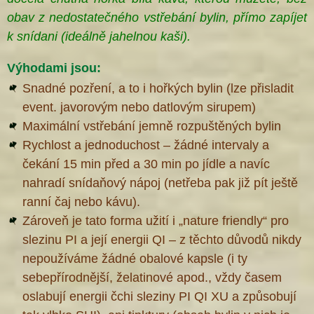
obav z nedostatečného vstřebání bylin, přímo zapíjet
k snídani (ideálně jahelnou kaši
).
Výhodami jsou:
Snadné pozření, a to i hořkých bylin (lze přisladit
event. javorovým nebo datlovým sirupem)
Maximální vstřebání jemně rozpuštěných bylin
Rychlost a jednoduchost – žádné intervaly a
čekání 15 min před a 30 min po jídle a navíc
nahradí snídaňový nápoj (netřeba pak již pít ještě
ranní čaj nebo kávu).
Zároveň je tato forma užití i „nature friendly“ pro
slezinu PI a její energii QI – z těchto důvodů nikdy
nepoužíváme žádné obalové kapsle (i ty
sebepřírodnější, želatinové apod., vždy časem
oslabují energii čchi sleziny PI QI XU a způsobují