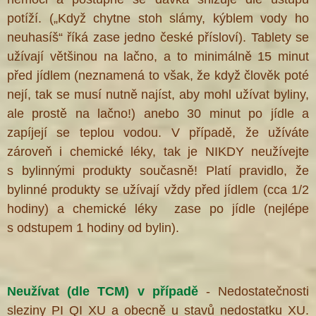
potíží. („Když chytne stoh slámy, kýblem vody ho
neuhasíš“ říká zase jedno české přísloví). Tablety se
užívají většinou na lačno, a to minimálně 15 minut
před jídlem (neznamená to však, že když člověk poté
nejí, tak se musí nutně najíst, aby mohl užívat byliny,
ale prostě na lačno!) anebo 30 minut po jídle a
zapíjejí se teplou vodou. V případě, že užíváte
zároveň i chemické léky, tak je NIKDY neužívejte
s bylinnými produkty současně! Platí pravidlo, že
bylinné produkty se užívají vždy před jídlem (cca 1/2
hodiny) a chemické léky zase po jídle (nejlépe
s odstupem 1 hodiny od bylin).
Neužívat (dle TCM) v případě
- Nedostatečnosti
sleziny PI QI XU a obecně u stavů nedostatku XU.