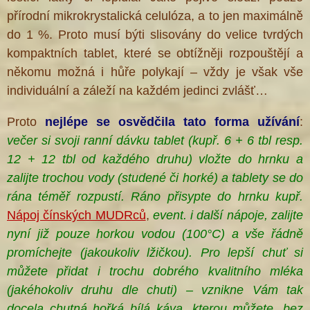
přírodní mikrokrystalická celulóza, a to jen maximálně
do 1 %. Proto musí býti slisovány do velice tvrdých
kompaktních tablet, které se obtížněji rozpouštějí a
někomu možná i hůře polykají – vždy je však vše
individuální a záleží na každém jedinci zvlášť…
Proto
nejlépe se osvědčila
tato forma
užívání
:
večer si svoji ranní dávku tablet (kupř. 6 + 6 tbl resp.
12 + 12 tbl od každého druhu) vložte do hrnku a
zalijte trochou vody (studené či horké) a tablety
se do
rána téměř rozpustí. Ráno přisypte do hrnku kupř.
Nápoj čínských MUDRců
,
event. i další nápoje, zalijte
nyní již pouze horkou vodou (100°C) a vše řádně
promíchejte (jakoukoliv lžičkou). Pro lepší chuť si
můžete přidat i trochu dobrého kvalitního mléka
(jakéhokoliv druhu dle chuti) – vznikne Vám tak
docela chutná hořká bílá káva, kterou můžete, bez