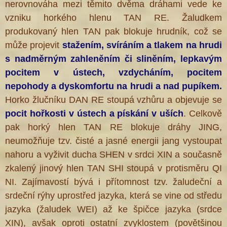
nerovnováha mezi těmito dvěma dráhami vede ke
vzniku horkého hlenu TAN RE. Žaludkem
produkovaný hlen TAN pak blokuje hrudník, což se
může projevit
stažením, svíráním a tlakem na hrudi
s nadměrným zahleněním či sliněním
, lepkavým
pocitem v ústech, vzdycháním, pocitem
nepohody a dyskomfortu na hrudi a nad pupíkem.
Horko žlučníku DAN RE stoupá vzhůru a objevuje se
pocit hořkosti v ústech a pískání v uších
. Celkově
pak horký hlen TAN RE blokuje dráhy JING,
neumožňuje tzv. čisté a jasné energii jang vystoupat
nahoru a vyživit ducha SHEN v srdci XIN a současně
zkalený jinový hlen TAN SHI stoupá v protisměru QI
NI. Zajímavostí bývá i přítomnost tzv. žaludeční a
srdeční rýhy uprostřed jazyka, která se vine od středu
jazyka (žaludek WEI) až ke špičce jazyka (srdce
XIN), avšak oproti ostatní zvyklostem (povětšinou