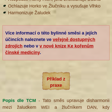
Ochlazuje Horko ve Žlučníku a vysušuje Vlhko
Harmonizuje Žaludek
Více informací o této bylinné směsi a jejích
účincích naleznete ve
veřejně dostupných
zdrojích
nebo v
v nové knize Ke kořenům
čínské medicíny
.
Příklad z
praxe
Popis dle TCM
- Tato směs upravuje disharmonii
mezi žaludkem WEI a žlučníkem DAN, kdy