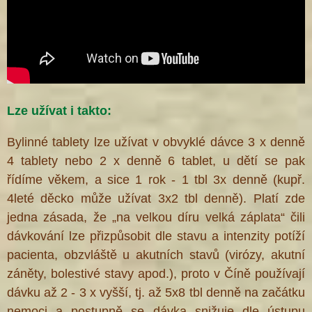
Lze užívat i takto:
Bylinné tablety lze užívat v obvyklé dávce 3 x denně
4 tablety nebo 2 x denně 6 tablet, u dětí se pak
řídíme věkem, a sice 1 rok - 1 tbl 3x denně (kupř.
4leté děcko může užívat 3x2 tbl denně). Platí zde
jedna zásada, že „na velkou díru velká záplata“ čili
dávkování lze přizpůsobit dle stavu a intenzity potíží
pacienta, obzvláště u akutních stavů (virózy, akutní
záněty, bolestivé stavy apod.), proto v Číně používají
dávku až 2 - 3 x vyšší, tj. až 5x8 tbl denně na začátku
nemoci a postupně se dávka snižuje dle ústupu