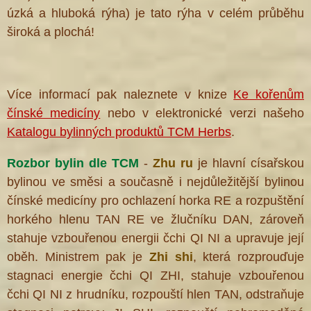
úzká a hluboká rýha) je tato rýha v celém průběhu
široká a plochá!
Více informací pak naleznete v knize
Ke kořenům
čínské medicíny
nebo v elektronické verzi našeho
Katalogu bylinných produktů TCM Herbs
.
Rozbor bylin dle TCM
-
Zhu ru
je hlavní císařskou
bylinou ve směsi a současně i nejdůležitější bylinou
čínské medicíny pro ochlazení horka RE a rozpuštění
horkého hlenu TAN RE ve žlučníku DAN, zároveň
stahuje vzbouřenou energii čchi QI NI a upravuje její
oběh. Ministrem pak je
Zhi shi
, která rozprouďuje
stagnaci energie čchi QI ZHI, stahuje vzbouřenou
čchi QI NI z hrudníku, rozpouští hlen TAN, odstraňuje