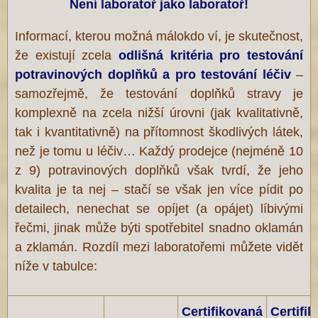
Není laboratoř jako laboratoř!
Informací, kterou možná málokdo ví, je skutečnost,
že existují zcela
odlišná kritéria pro testování
potravinových doplňků a pro testování
léčiv
–
samozřejmě, že testování doplňků stravy je
komplexně na zcela nižší úrovni (jak kvalitativně,
tak i kvantitativně) na přítomnost škodlivých látek,
než je tomu u léčiv… Každý prodejce (nejméně 10
z 9) potravinových doplňků však tvrdí, že jeho
kvalita je ta nej – stačí se však jen více pídit po
detailech, nenechat se opíjet (a opájet) líbivými
řečmi, jinak může býti spotřebitel snadno oklamán
a zklamán. Rozdíl mezi laboratořemi můžete vidět
níže v tabulce:
Certifikovaná
Certifi