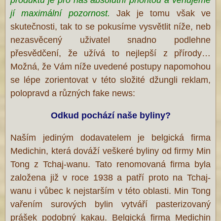
produktů je pro nás absolutní prioritou a věnujeme
jí maximální pozornost.
Jak je tomu však ve
skutečnosti, tak to se pokusíme vysvětlit níže, neb
nezasvěcený uživatel snadno podlehne
přesvědčení, že užívá to nejlepší z přírody…
Možná, že Vám níže uvedené postupy napomohou
se lépe zorientovat v této složité džungli reklam,
polopravd a různých fake news:
Odkud pochází naše byliny?
Naším jediným dodavatelem je belgická firma
Medichin, která dováží veškeré byliny od firmy Min
Tong z Tchaj-wanu. Tato renomovaná firma byla
založena již v roce 1938 a patří proto na Tchaj-
wanu i vůbec k nejstarším v této oblasti. Min Tong
vařením surových bylin vytváří pasterizovaný
prášek podobný kakau. Belgická firma Medichin