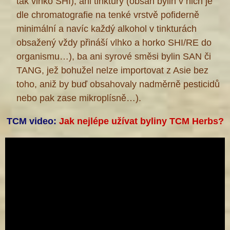
tak vlhko SHI), ani tinktury (obsah bylin v nich je
dle chromatografie na tenké vrstvě pofiderně
minimální a navíc každý alkohol v tinkturách
obsažený vždy přináší vlhko a horko SHI/RE do
organismu…), ba ani syrové směsi bylin SAN či
TANG, jež bohužel nelze importovat z Asie bez
toho, aniž by buď obsahovaly nadměrně pesticidů
nebo pak zase mikroplísně…).
TCM video:
Jak nejlépe užívat byliny TCM Herbs?