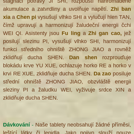
stagnaci potravy JI SHI, rozpouští nahromaděné
akumulace a zatvrdliny a uvolňuje napětí.
Zhi ban
xia
a
Chen pi
vysušují vlhko SHI a vylučují hlen TAN,
čímž upravují a harmonizují žaludeční energii čchi
WEI QI. Asistenty jsou
Fu ling
a
Zhi gan cao,
jež
posilují slezinu PI, vysušují vlhko SHI, harmonizují
funkci středního ohniště ZHONG JIAO a rovněž
zklidňují ducha SHEN.
Dan shen
rozprouďuje
blokádu krve YU XUE, ochlazuje horko RE a horko v
krvi RE XUE, zklidňuje ducha SHEN.
Da zao
posiluje
střední ohniště ZHONG JIAO, obzvláště energii
sleziny PI a žaludku WEI, vyživuje srdce XIN a
®
zklidňuje ducha SHEN.
Dávkování
-
Naše tablety neobsahují žádné příměsi,
leštící látky či lepidla. Jako pojivo slouží pouze