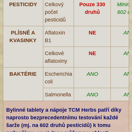
PESTICIDY
Celkový
Pouze 330
Minim
počet
druhů
602 d
pesticidů
PLÍSNĚ A
Aflatoxin
NE
AN
KVASINKY
B1
Celkové
NE
AN
aflatoxiny
BAKTÉRIE
Escherichia
ANO
AN
coli
Salmonella
ANO
AN
Bylinné tablety a nápoje TCM Herbs patří díky
naprosto bezprecedentnímu testování každé
šarže (mj. na 602 druhů pesticidů) k tomu