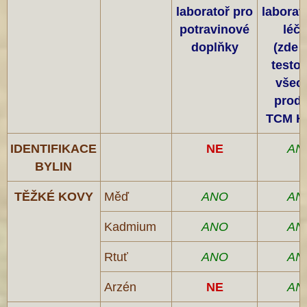
laboratoř pro
laborat
potravinové
léči
doplňky
(zde 
testo
všec
produ
TCM H
IDENTIFIKACE
NE
AN
BYLIN
TĚŽKÉ KOVY
Měď
ANO
AN
Kadmium
ANO
AN
Rtuť
ANO
AN
Arzén
NE
AN