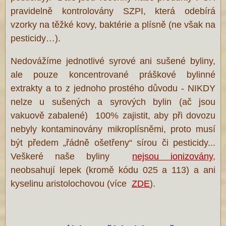
pravidelně kontrolovány SZPI, která odebírá
vzorky na těžké kovy, baktérie a plísně (ne však na
pesticidy…).
Nedovážíme jednotlivé syrové ani sušené byliny,
ale pouze koncentrované práškové bylinné
extrakty a to z jednoho prostého důvodu - NIKDY
nelze u sušených a syrových bylin (ač jsou
vakuově zabalené) 100% zajistit, aby při dovozu
nebyly kontaminovány mikroplísněmi, proto musí
být předem „řádně ošetřeny“ sírou či pesticidy...
Veškeré naše byliny
nejsou ionizovány
,
neobsahují lepek (kromě kódu 025 a 113) a ani
kyselinu aristolochovou (více
ZDE
).