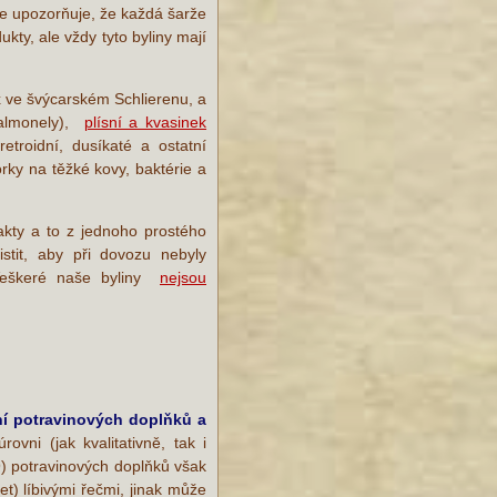
bce upozorňuje, že každá šarže
kty, ale vždy tyto byliny mají
x ve švýcarském Schlierenu, a
Salmonely),
plísní a kvasinek
etroidní, dusíkaté a ostatní
rky na těžké kovy, baktérie a
akty a to z jednoho prostého
tit, aby při dovozu nebyly
. Veškeré naše byliny
nejsou
ání potravinových doplňků a
vni (jak kvalitativně, tak i
9) potravinových doplňků však
jet) líbivými řečmi, jinak může