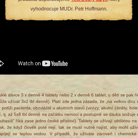
vyhodnocuje MUDr. Petr Hoffmann.
vyklé dávce 3 x denně 4 tablety nebo 2 x denně 6 tablet, u dětí se pak ří
že užívat 3x2 tbl denně). Platí zde jedna zásada, že „na velkou díru ve
y potíží pacienta, obzvláště u akutních stavů (virózy, akutní záněty, bol
í, tj. až 5x8 tbl denně na začátku nemoci a postupně se dávka snižuje 
hasíš“ říká zase jedno české přísloví). Tablety se užívají většinou na
, že když člověk poté nejí, tak se musí nutně najíst, aby mohl užíva
píjejí se teplou vodou. V případě, že užíváte zároveň i chemické 