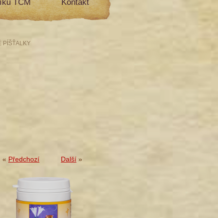
líku TCM
Kontakt
É PÍŠŤALKY
«
Předchozí
Další
»