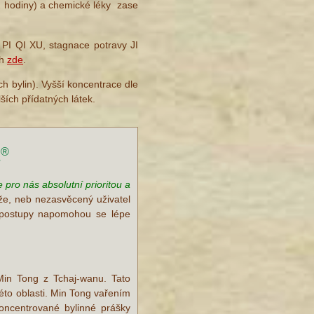
/2 hodiny) a chemické léky zase
y PI QI XU, stagnace potravy JI
ch
zde
.
h bylin). Vyšší koncentrace dle
ších přídatných látek.
®
s
 pro nás absolutní prioritou a
íže, neb nezasvěcený uživatel
 postupy napomohou se lépe
Min Tong z Tchaj-wanu. Tato
této oblasti. Min Tong vařením
koncentrované bylinné prášky