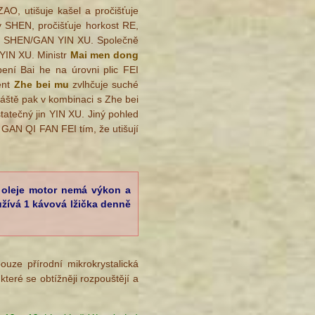
AO, utišuje kašel a pročišťuje
y SHEN, pročišťuje horkost RE,
ater SHEN/GAN YIN XU. Společně
 YIN XU. Ministr
Mai men dong
ení Bai he na úrovni plic FEI
tent
Zhe bei mu
zvlhčuje suché
láště pak v kombinaci s Zhe bei
atečný jin YIN XU. Jiný pohled
 GAN QI FAN FEI tím, že utišují
z oleje motor nemá výkon a
 užívá 1 kávová lžička denně
ouze přírodní mikrokrystalická
které se obtížněji rozpouštějí a