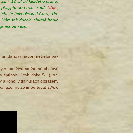
sp. 12 + 12 tbl od každého druhu)
 přisypte do hrnku kupř.
Nápoj
chejte (jakoukoliv lžičkou). Pro
kne Vám tak docela chutná hořká
 jahelnou kaši
).
dí snídaňový nápoj (netřeba pak
 nikdy nepoužíváme žádné obalové
a způsobují tak vlhko SHI), ani
dý alkohol v tinkturách obsažený
ohužel nelze importovat z Asie