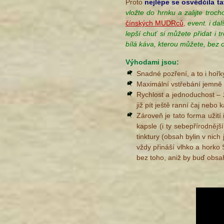
Proto
nejlépe se osvědčila
ta
vložte do hrnku a zalijte troc
čínských MUDRců
,
event. i da
lepší chuť si můžete přidat i 
bílá káva, kterou můžete, bez o
Výhodami jsou:
Snadné pozření, a to i hořk
Maximální vstřebání jemně 
Rychlost a jednoduchost – 
již pít ještě ranní čaj nebo 
Zároveň je tato forma užití
kapsle (i ty sebepřírodnějš
tinktury (obsah bylin v nic
vždy přináší vlhko a horko
bez toho, aniž by buď obs