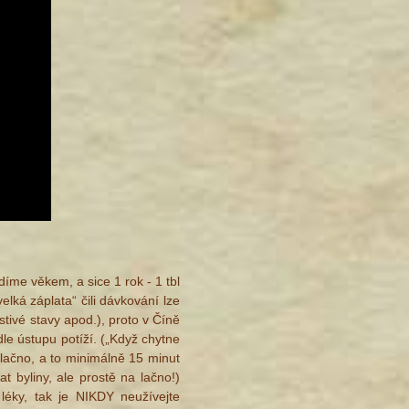
díme věkem, a sice 1 rok - 1 tbl
lká záplata“ čili dávkování lze
estivé stavy apod.), proto v Číně
dle ústupu potíží. („Když chytne
 lačno, a to minimálně 15 minut
t byliny, ale prostě na lačno!)
léky, tak je NIKDY neužívejte