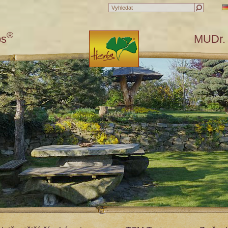
®
bs
MUDr. 