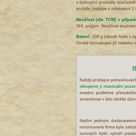
s bylinnými produkty současně!
po jídle (nejlépe s odstupem 1 
Neužívat (dle TCM) v přípa
SHI, průjem. Neužívat současně
Balení:
100 g (obsah bylin v op
čínské farmakopei již zdaleka n
B
Každý prodejce potravinovýc
věnujeme jí maximální pozo
snadno podlehne přesvědče
zorientovat v této složité dž
Naším jediným dodavatelem 
renomovaná firma byla založen
surových bylin vytváří past