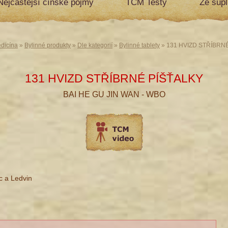
Nejčastější čínské pojmy
TCM Testy
Ze šup
edicína
»
Bylinné produkty
»
Dle kategorií
»
Bylinné tablety
» 131 HVIZD STŘÍBRN
131 HVIZD STŘÍBRNÉ PÍŠŤALKY
BAI HE GU JIN WAN - WBO
c a Ledvin