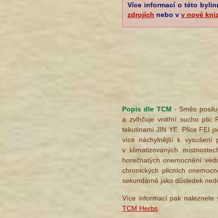
Více informací o této byli
zdrojích
nebo v
v nové kni
Popis dle TCM
- Směs posiluj
a zvlhčuje vnitřní sucho pli
tekutinami JIN YE. Plíce FEI 
více náchylnější k vysušení
v klimatizovaných místnoste
horečnatých onemocnění vedouc
chronických plicních onemocně
sekundárně jako důsledek nedo
Více informací pak naleznete
TCM Herbs
.