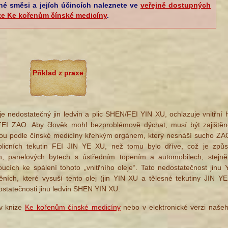
nné směsi a jejích účincích naleznete ve
veřejně dostupných
ze Ke kořenům čínské medicíny
.
Příklad z praxe
e nedostatečný jin ledvin a plic SHEN/FEI YIN XU, ochlazuje vnitřní
c FEI ZAO. Aby člověk mohl bezproblémově dýchat,
musí být zajiště
jsou podle čínské medicíny křehkým orgánem, který nesnáší sucho ZA
 plicních tekutin FEI JIN YE XU, než tomu bylo dříve, což je z
ch, panelových bytech s ústředním topením a automobilech, stejn
ích ke spálení tohoto „vnitřního oleje“. Tato nedostatečnost jinu
ních, které vysuší tento olej (jin YIN XU a tělesné tekutiny JIN Y
statečnosti jinu ledvin SHEN YIN XU.
 v knize
Ke kořenům čínské medicíny
nebo v elektronické verzi naš