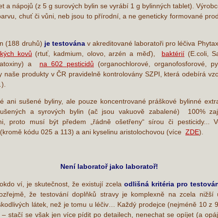
t a nápojů (z 5 g surových bylin se vyrábí 1 g bylinných tablet). Výro
barvu, chuť či vůni, neb jsou to přírodní, a ne geneticky formované produ
in (188 druhů)
je testována
v akreditované laboratoři pro léčiva Phyta
žkých kovů
(rtuť, kadmium, olovo, arzén a měď),
baktérií
(E.coli, 
flatoxiny) a
na 602 pesticidů
(organochlorové, organofosforové, pyr
y naše produkty v ČR pravidelně kontrolovány SZPI, která odebírá vzo
).
é ani sušené byliny, ale pouze koncentrované práškové bylinné extr
šených a syrových bylin (ač jsou vakuově zabalené) 100% zajis
i, proto musí být předem „řádně ošetřeny“ sírou či pesticidy..
 (kromě kódu 025 a 113) a ani kyselinu aristolochovou (více
ZDE
).
Není laboratoř jako laboratoř!
do ví, je skutečnost, že existují zcela
odlišná kritéria pro testov
zřejmě, že testování doplňků stravy je komplexně na zcela nižší úro
 škodlivých látek, než je tomu u léčiv… Každý prodejce (nejméně 10 z 
ej – stačí se však jen více pídit po detailech, nenechat se opíjet (a opá