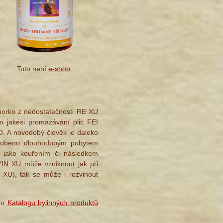
Toto není
e-shop
 horko z nedostatečnosti RE XU
no jakési promazávání plic FEI
O. A novodobý člověk je daleko
působeno dlouhodobým pobytem
ě jako kouřením či následkem
 YIN XU může vzniknout jak při
E XU), tak se může i rozvinout
eho
Katalogu bylinných produktů