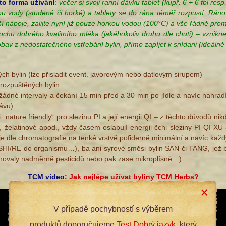
to forma
užívání
:
večer si svoji ranní dávku tablet (kupř. 6 + 6 tbl re
hou vody (studené či horké) a tablety
se do rána téměř rozpustí. Ráno
lší nápoje, zalijte nyní již pouze horkou vodou (100°C) a vše řádně promí
trochu dobrého kvalitního mléka (jakéhokoliv druhu dle chuti) – vzni
bav z nedostatečného vstřebání bylin, přímo zapíjet k snídani (ideálně
ých bylin (lze přisladit event. javorovým nebo datlovým sirupem)
rozpuštěných bylin
žádné intervaly a čekání 15 min před a 30 min po jídle a navíc nahra
kávu).
 i „nature friendly“ pro slezinu PI a její energii QI – z těchto důvodů
í, želatinové apod., vždy časem oslabují energii čchi sleziny PI QI XU 
h je dle chromatografie na tenké vrstvě pofiderně minimální a navíc kaž
 SHI/RE do organismu…), ba ani syrové směsi bylin SAN či TANG, jež b
ahovaly nadměrně pesticidů nebo pak zase mikroplísně…).
TCM video:
Jak nejlépe užívat byliny TCM Herbs?
V případě pochybností s výběrem
produktů doporučujeme
Test Dobrý jazyk
, který