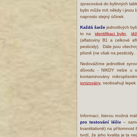
zpracovává do bylinných table
bylin může mít někdy i jinou 
naprosto stejný účinek.
Každá šarže
jednotlivých byl
to na
identifikaci bylin
,
tě
(aflatoxiny B1 a celkové a
pesticidy). Dále jsou všechn
plísně (ne však na pesticidy…
Nedovážíme jednotlivé syrov
důvodu - NIKDY nelze u su
kontaminovány mikroplísněm
ionizovány
, neobsahují lepek
Informací, kterou možná málok
pro testování
léčiv
– samo
kvantitativně) na přítomnost
tvrdí, že jeho kvalita je ta n