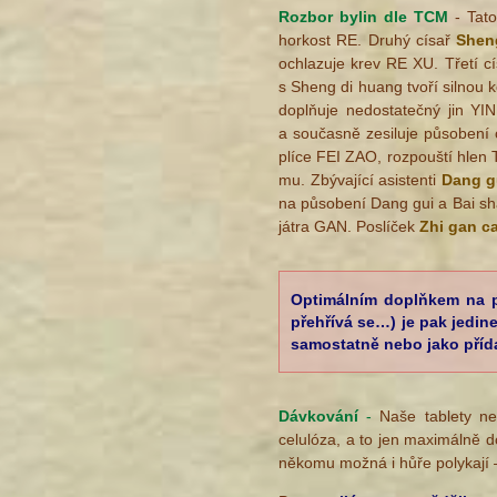
Rozbor bylin dle TCM
- Tat
horkost RE. Druhý císař
Shen
ochlazuje krev RE XU. Třetí c
s Sheng di huang tvoří silnou 
doplňuje nedostatečný jin YI
a současně zesiluje působení c
plíce FEI ZAO, rozpouští hlen 
mu. Zbývající asistenti
Dang g
na působení Dang gui a Bai sha
játra GAN. Poslíček
Zhi gan c
Optimálním doplňkem na po
přehřívá se…) je pak jedi
samostatně nebo jako přída
Dávkování
-
Naše tablety neob
celulóza, a to jen maximálně do
někomu možná i hůře polykají –