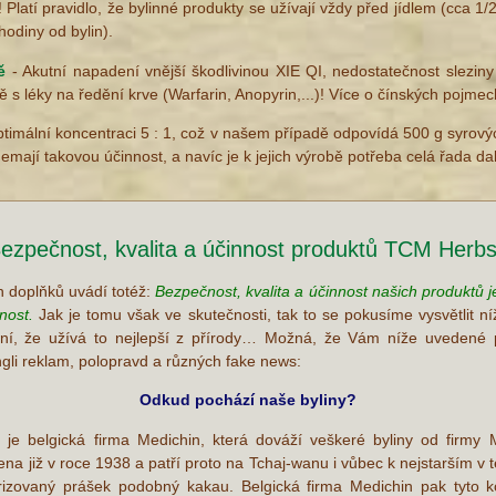
 Platí pravidlo, že bylinné produkty se užívají vždy před jídlem (cca 1
hodiny od bylin).
dě
- Akutní napadení vnější škodlivinou XIE QI, nedostatečnost slezin
 s léky na ředění krve (Warfarin, Anopyrin,...)! Více o čínských pojme
timální koncentraci 5 : 1, což v našem případě odpovídá 500 g syrovýc
emají takovou účinnost, a navíc je k jejich výrobě potřeba celá řada dal
ezpečnost, kvalita a účinnost produktů TCM Herb
h doplňků uvádí totéž:
Bezpečnost, kvalita a účinnost našich produktů je
rnost.
Jak je tomu však ve skutečnosti, tak to se pokusíme vysvětlit n
ní, že užívá to nejlepší z přírody… Možná, že Vám níže uvedené
ungli reklam, polopravd a různých fake news:
Odkud pochází naše byliny?
je belgická firma Medichin, která dováží veškeré byliny od firmy 
a již v roce 1938 a patří proto na Tchaj-wanu i vůbec k nejstarším v 
erizovaný prášek podobný kakau. Belgická firma Medichin pak tyto 