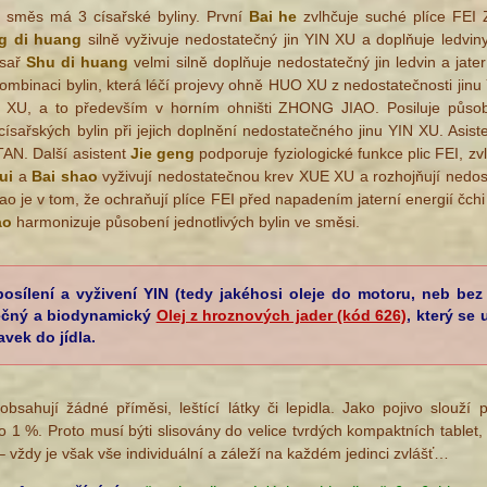
o směs má 3 císařské byliny.
První
Bai he
zvlhčuje suché plíce FEI Z
g di huang
silně vyživuje nedostatečný jin YIN XU a doplňuje ledvin
ísař
Shu di huang
velmi silně doplňuje nedostatečný jin ledvin a j
kombinaci bylin, která léčí projevy ohně HUO XU z nedostatečnosti jinu
N XU, a to především v horním ohništi ZHONG JIAO. Posiluje působ
ísařských bylin při jejich doplnění nedostatečného jinu YIN XU. Asis
TAN. Další asistent
Jie geng
podporuje fyziologické funkce plic FEI, zv
ui
a
Bai shao
vyživují nedostatečnou krev XUE XU a rozhojňují nedost
o je v tom, že ochraňují plíce FEI před napadením jaterní energií čchi
ao
harmonizuje působení jednotlivých bylin ve směsi.
sílení a vyživení YIN (tedy jakéhosi oleje do motoru, neb be
nečný a biodynamický
Olej z hroznových jader (kód 626)
, který se
vek do jídla.
sahují žádné příměsi, leštící látky či lepidla. Jako pojivo slouží p
 1 %. Proto musí býti slisovány do velice tvrdých kompaktních tablet, 
 vždy je však vše individuální a záleží na každém jedinci zvlášť…