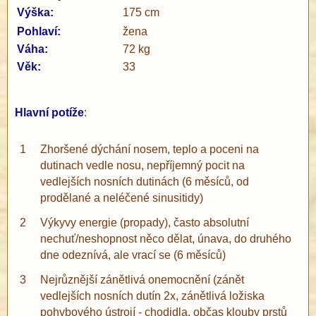
Výška:
175 cm
Pohlaví:
žena
Váha:
72 kg
Věk:
33
Hlavní potíže
:
1
Zhoršené dýchání nosem, teplo a poceni na
dutinach vedle nosu, nepříjemný pocit na
vedlejších nosních dutinách (6 měsíců, od
prodělané a neléčené sinusitidy)
2
Výkyvy energie (propady), často absolutní
nechuť/neshopnost něco dělat, únava, do druhého
dne odeznívá, ale vrací se (6 měsíců)
3
Nejrůznější zánětlivá onemocnění (zánět
®
vedlejších nosních dutín 2x, zánětlivá ložiska
pohybového ústrojí - chodidla, občas klouby prstů