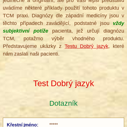
jedinečné a originální, ale pro Vaši lepší představu
uvádíme některé příklady použití tohoto produktu v
TCM praxi. Diagnózy dle západní medicíny jsou v
těchto případech zavádějící, podstatné jsou
vždy
subjektivní potíže
pacienta, jež určují diagnózu
TCM, potažmo výběr vhodného produktu.
Představujeme ukázky z
Testu Dobrý jazyk
, které
nám zaslali naši pacienti.
Test Dobrý jazyk
Dotazník
Křestní jméno:
*****