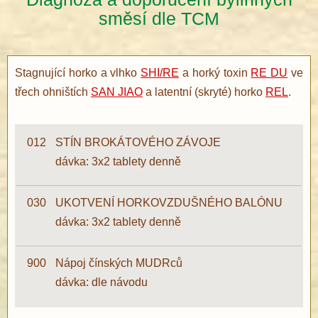
směsí dle TCM
Stagnující horko a vlhko
SHI/RE
a horký toxin
RE DU
ve
třech ohništích
SAN JIAO
a latentní (skryté) horko
REL
.
012
STÍN BROKÁTOVÉHO ZÁVOJE
dávka: 3x2 tablety denně
030
UKOTVENÍ HORKOVZDUŠNÉHO BALÓNU
dávka: 3x2 tablety denně
900
Nápoj čínských MUDRců
dávka: dle návodu