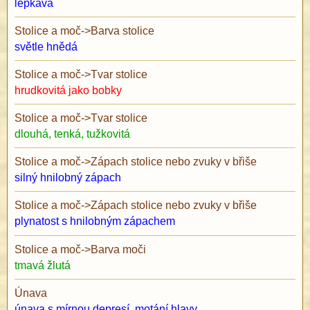
lepkavá
Stolice a moč
->
Barva stolice
světle hnědá
Stolice a moč
->
Tvar stolice
hrudkovitá jako bobky
Stolice a moč
->
Tvar stolice
dlouhá, tenká, tužkovitá
Stolice a moč
->
Zápach stolice nebo zvuky v břiše
silný hnilobný zápach
Stolice a moč
->
Zápach stolice nebo zvuky v břiše
plynatost s hnilobným zápachem
Stolice a moč
->
Barva moči
tmavá žlutá
Únava
únava s mírnou depresí, motání hlavy