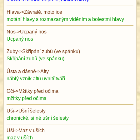
Hlava
->
Závratě, motolice
motání hlavy s rozmazaným viděním a bolestmi hlavy
Nos
->
Ucpaný nos
Ucpaný nos
Zuby
->
Skřípání zubů (ve spánku)
Skřípání zubů (ve spánku)
Ústa a dásně
->
Afty
náhlý vznik aftů uvnitř tváří
Oči
->
Mžitky před očima
mžitky před očima
Uši
->
Ušní šelesty
chronické, silné ušní šelesty
Uši
->
Maz v uších
maz v uších