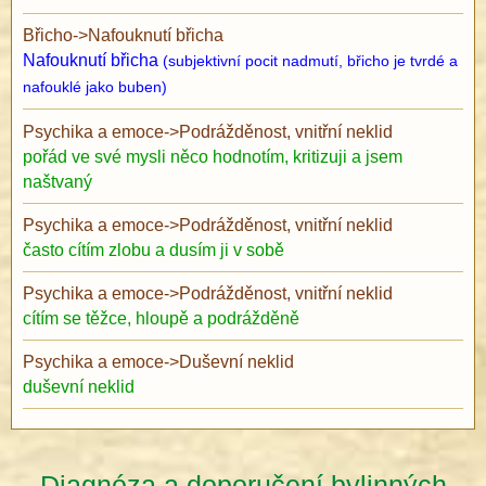
Břicho
->
Nafouknutí břicha
Nafouknutí břicha
(subjektivní pocit nadmutí, břicho je tvrdé a
nafouklé jako buben)
Psychika a emoce
->
Podrážděnost, vnitřní neklid
pořád ve své mysli něco hodnotím, kritizuji a jsem
naštvaný
Psychika a emoce
->
Podrážděnost, vnitřní neklid
často cítím zlobu a dusím ji v sobě
Psychika a emoce
->
Podrážděnost, vnitřní neklid
cítím se těžce, hloupě a podrážděně
Psychika a emoce
->
Duševní neklid
duševní neklid
Diagnóza a doporučení bylinných