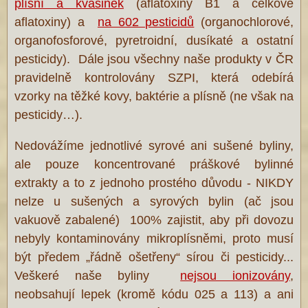
plísní a kvasinek
(aflatoxiny B1 a celkové
aflatoxiny) a
na 602 pesticidů
(organochlorové,
organofosforové, pyretroidní, dusíkaté a ostatní
pesticidy). Dále jsou všechny naše produkty v ČR
pravidelně kontrolovány SZPI, která odebírá
vzorky na těžké kovy, baktérie a plísně (ne však na
pesticidy…).
Nedovážíme jednotlivé syrové ani sušené byliny,
ale pouze koncentrované práškové bylinné
extrakty a to z jednoho prostého důvodu - NIKDY
nelze u sušených a syrových bylin (ač jsou
vakuově zabalené) 100% zajistit, aby při dovozu
nebyly kontaminovány mikroplísněmi, proto musí
být předem „řádně ošetřeny“ sírou či pesticidy...
Veškeré naše byliny
nejsou ionizovány
,
neobsahují lepek (kromě kódu 025 a 113) a ani