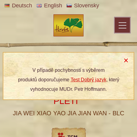
Deutsch
English
Slovensky
Patentní medicína
»
Bylinné produkty
»
Dle kategorií
»
Bylinné
prášky
» 010 PŮVAB JASMÍNOVÉ PLETI
V případě pochybností s výběrem
produktů doporučujeme
Test Dobrý jazyk
, který
010 PŮVAB JASMÍNOVÉ
vyhodnocuje MUDr. Petr Hoffmann.
®
PLETI
JIA WEI XIAO YAO JIA JIAN WAN - BLC