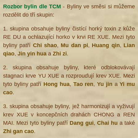
Rozbor bylin dle TCM
- Byliny ve směsi si můžeme
rozdělit do tří skupin:
1. skupina obsahuje byliny čistící horký toxin z kůže
RE DU a ochlazující horko v krvi RE XUE. Mezi tyto
byliny patří
Chi shao
,
Mu dan pi
,
Huang qin
,
Lian
qiao
,
Jin yin hua
a
Zhi zi
.
2. skupina obsahuje byliny, které odblokovávají
stagnaci krve YU XUE a rozprouďují krev XUE. Mezi
tyto byliny patří
Hong hua
,
Tao ren
,
Yu jin
a
Yi mu
cao
.
3. skupina obsahuje byliny, jež harmonizují a vyživují
krev XUE v koncepčních drahách CHONG a REN
MAI. Mezi tyto byliny patří
Dang gui
,
Chai hu
a také
Zhi gan cao
.