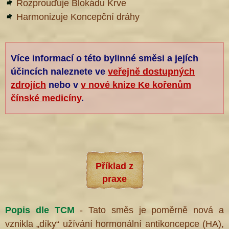
Rozprouďuje Blokádu Krve
Harmonizuje Koncepční dráhy
Více informací o této bylinné směsi a jejích
účincích naleznete ve
veřejně dostupných
zdrojích
nebo v
v nové knize Ke kořenům
čínské medicíny
.
Příklad z
praxe
Popis dle TCM
- Tato směs je poměrně nová a
vznikla „díky“ užívání hormonální antikoncepce (HA),