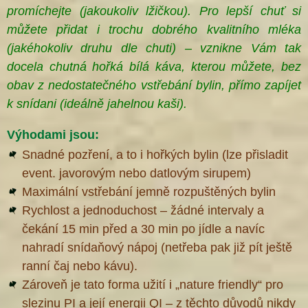
promíchejte (jakoukoliv lžičkou). Pro lepší chuť si
můžete přidat i trochu dobrého kvalitního mléka
(jakéhokoliv druhu dle chuti) – vznikne Vám tak
docela chutná hořká bílá káva, kterou můžete, bez
obav z nedostatečného vstřebání bylin, přímo zapíjet
k snídani (ideálně jahelnou kaši
).
Výhodami jsou:
Snadné pozření, a to i hořkých bylin (lze přisladit
event. javorovým nebo datlovým sirupem)
Maximální vstřebání jemně rozpuštěných bylin
Rychlost a jednoduchost – žádné intervaly a
čekání 15 min před a 30 min po jídle a navíc
nahradí snídaňový nápoj (netřeba pak již pít ještě
ranní čaj nebo kávu).
Zároveň je tato forma užití i „nature friendly“ pro
slezinu PI a její energii QI – z těchto důvodů nikdy