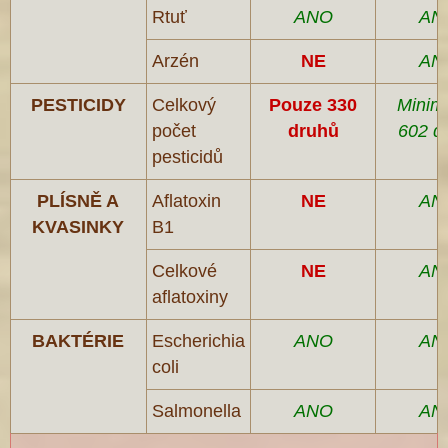
Rtuť
ANO
AN
Arzén
NE
AN
PESTICIDY
Celkový
Pouze 330
Minim
počet
druhů
602 d
pesticidů
PLÍSNĚ A
Aflatoxin
NE
AN
KVASINKY
B1
Celkové
NE
AN
aflatoxiny
BAKTÉRIE
Escherichia
ANO
AN
coli
Salmonella
ANO
AN