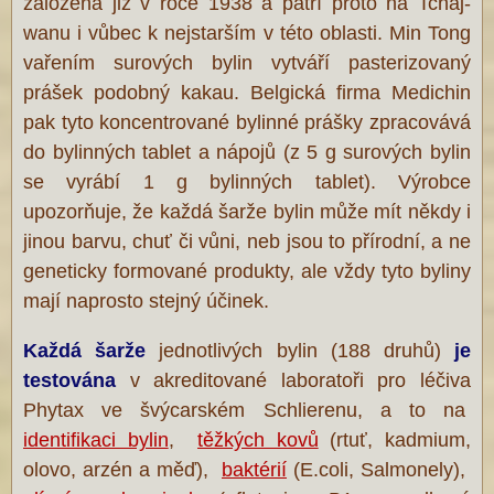
založena již v roce 1938 a patří proto na Tchaj-
wanu i vůbec k nejstarším v této oblasti. Min Tong
vařením surových bylin vytváří pasterizovaný
prášek podobný kakau. Belgická firma Medichin
pak tyto koncentrované bylinné prášky zpracovává
do bylinných tablet a nápojů (z 5 g surových bylin
se vyrábí 1 g bylinných tablet). Výrobce
upozorňuje, že každá šarže bylin může mít někdy i
jinou barvu, chuť či vůni, neb jsou to přírodní, a ne
geneticky formované produkty, ale vždy tyto byliny
mají naprosto stejný účinek.
Každá šarže
jednotlivých bylin (188 druhů)
je
testována
v akreditované laboratoři pro léčiva
Phytax ve švýcarském Schlierenu, a to na
identifikaci bylin
,
těžkých kovů
(rtuť, kadmium,
olovo, arzén a měď),
baktérií
(E.coli, Salmonely),