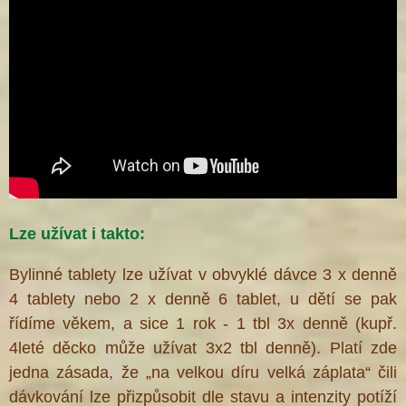
Lze užívat i takto:
Bylinné tablety lze užívat v obvyklé dávce 3 x denně
4 tablety nebo 2 x denně 6 tablet, u dětí se pak
řídíme věkem, a sice 1 rok - 1 tbl 3x denně (kupř.
4leté děcko může užívat 3x2 tbl denně). Platí zde
jedna zásada, že „na velkou díru velká záplata“ čili
dávkování lze přizpůsobit dle stavu a intenzity potíží