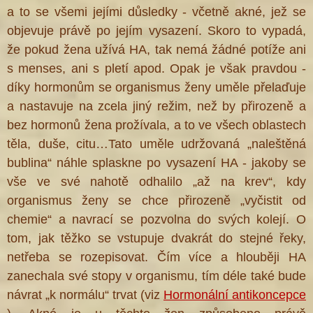
a to se všemi jejími důsledky - včetně akné, jež se
objevuje právě po jejím vysazení. Skoro to vypadá,
že pokud žena užívá HA, tak nemá žádné potíže ani
s menses, ani s pletí apod. Opak je však pravdou -
díky hormonům se organismus ženy uměle přelaďuje
a nastavuje na zcela jiný režim, než by přirozeně a
bez hormonů žena prožívala, a to ve všech oblastech
těla, duše, citu…Tato uměle udržovaná „naleštěná
bublina“ náhle splaskne po vysazení HA - jakoby se
vše ve své nahotě odhalilo „až na krev“, kdy
organismus ženy se chce přirozeně „vyčistit od
chemie“ a navrací se pozvolna do svých kolejí. O
tom, jak těžko se vstupuje dvakrát do stejné řeky,
netřeba se rozepisovat. Čím více a hlouběji HA
zanechala své stopy v organismu, tím déle také bude
návrat „k normálu“ trvat (viz
Hormonální antikoncepce