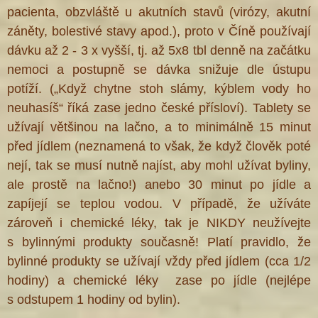
pacienta, obzvláště u akutních stavů (virózy, akutní
záněty, bolestivé stavy apod.), proto v Číně používají
dávku až 2 - 3 x vyšší, tj. až 5x8 tbl denně na začátku
nemoci a postupně se dávka snižuje dle ústupu
potíží. („Když chytne stoh slámy, kýblem vody ho
neuhasíš“ říká zase jedno české přísloví). Tablety se
užívají většinou na lačno, a to minimálně 15 minut
před jídlem (neznamená to však, že když člověk poté
nejí, tak se musí nutně najíst, aby mohl užívat byliny,
ale prostě na lačno!) anebo 30 minut po jídle a
zapíjejí se teplou vodou. V případě, že užíváte
zároveň i chemické léky, tak je NIKDY neužívejte
s bylinnými produkty současně! Platí pravidlo, že
bylinné produkty se užívají vždy před jídlem (cca 1/2
hodiny) a chemické léky zase po jídle (nejlépe
s odstupem 1 hodiny od bylin).