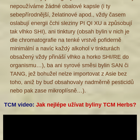
nepoužíváme žádné obalové kapsle (i ty
sebepřírodnější, želatinové apod., vždy časem
oslabují energii čchi sleziny PI QI XU a způsobují
tak vlhko SHI), ani tinktury (obsah bylin v nich je
dle chromatografie na tenké vrstvě pofiderně
minimální a navíc každý alkohol v tinkturách
obsažený vždy přináší vlhko a horko SHI/RE do
organismu…), ba ani syrové směsi bylin SAN či
TANG, jež bohužel nelze importovat z Asie bez
toho, aniž by buď obsahovaly nadměrně pesticidů
nebo pak zase mikroplísně…).
TCM video:
Jak nejlépe užívat byliny TCM Herbs?