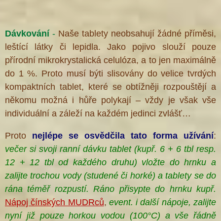
Dávkování
-
Naše tablety neobsahují žádné příměsi,
leštící látky či lepidla. Jako pojivo slouží pouze
přírodní mikrokrystalická celulóza, a to jen maximálně
do 1 %. Proto musí býti slisovány do velice tvrdých
kompaktních tablet, které se obtížněji rozpouštějí a
®
někomu možná i hůře polykají – vždy je však vše
individuální a záleží na každém jedinci zvlášť…
Proto
nejlépe se osvědčila
tato forma
užívání
:
večer si svoji ranní dávku tablet (kupř. 6 + 6 tbl resp.
12 + 12 tbl od každého druhu) vložte do hrnku a
zalijte trochou vody (studené či horké) a tablety
se do
rána téměř rozpustí. Ráno přisypte do hrnku kupř.
Nápoj čínských MUDRců
,
event. i další nápoje, zalijte
nyní již pouze horkou vodou (100°C) a vše řádně