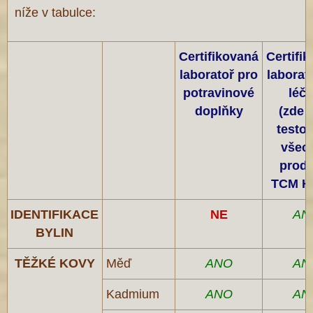
níže v tabulce:
Certifikovaná
Certifi
laboratoř pro
laborat
potravinové
léči
doplňky
(zde 
testo
všec
produ
TCM H
IDENTIFIKACE
NE
AN
BYLIN
TĚŽKÉ KOVY
Měď
ANO
AN
Kadmium
ANO
AN