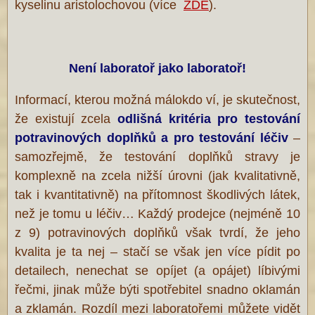
kyselinu aristolochovou (více
ZDE
).
Není laboratoř jako laboratoř!
Informací, kterou možná málokdo ví, je skutečnost,
že existují zcela
odlišná kritéria pro testování
potravinových doplňků a pro testování
léčiv
–
samozřejmě, že testování doplňků stravy je
komplexně na zcela nižší úrovni (jak kvalitativně,
tak i kvantitativně) na přítomnost škodlivých látek,
než je tomu u léčiv… Každý prodejce (nejméně 10
z 9) potravinových doplňků však tvrdí, že jeho
kvalita je ta nej – stačí se však jen více pídit po
detailech, nenechat se opíjet (a opájet) líbivými
řečmi, jinak může býti spotřebitel snadno oklamán
a zklamán. Rozdíl mezi laboratořemi můžete vidět