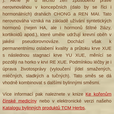
). Akné je u těchto žen způsobeno právě
nerovnováhou v koncepčních (dalo by se říci i
hormonálních) drahách CHONG a REN MAI. Tato
nerovnováha vzniká na základě užívání syntetických
hormonů (nejen HA, ale i hormonů štítné žlázy,
kortikoidů apod.), které uměle udržují krevní oběh v
jakési pseudorovnováze. Dochází však k
permanentnímu oslabení kvality a průtoku krve XUE
s následnou stagnací krve YU XUE, měnící se
později na horko v krvi RE XUE. Podmínkou léčby je i
úprava životosprávy (vyloučení jídel smažených,
mléčných, sladkých a tučných). Tato směs se dá
vhodně kombinovat s dalšími bylinnými směsmi.
Více informací pak naleznete v knize
Ke kořenům
čínské medicíny
nebo v elektronické verzi našeho
Katalogu bylinných produktů TCM Herbs
.