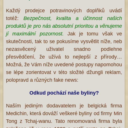
Každý prodejce potravinových doplňků uvádí
totéž:
Bezpečnost, kvalita a účinnost našich
produktů je pro nás absolutní prioritou a věnujeme
jí maximální pozornost.
Jak je tomu však ve
skutečnosti, tak to se pokusíme vysvětlit níže, neb
nezasvěcený uživatel snadno podlehne
přesvědčení, že užívá to nejlepší z přírody…
Možná, že Vám níže uvedené postupy napomohou
se lépe zorientovat v této složité džungli reklam,
polopravd a různých fake news:
Odkud pochází naše byliny?
Naším jediným dodavatelem je belgická firma
Medichin, která dováží veškeré byliny od firmy Min
Tong z Tchaj-wanu. Tato renomovaná firma byla