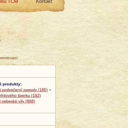
líku TCM
Kontakt
e
enstruaci.
é produkty:
t podvečerní pagody (185)
+
fritového šperku (182)
 nebeské víly (888)