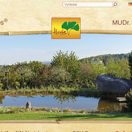
®
bs
MUDr. 