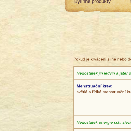
Bylinné produkty
Pokud je krvácení silné nebo 
Nedostatek jin ledvin a ja
Menstruační krev:
světlá a řídká menstruační k
Nedostatek energie čchi slez