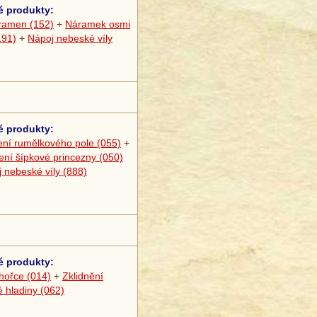
é produkty:
pramen (152)
+
Náramek osmi
191)
+
Nápoj nebeské víly
é produkty:
ení rumělkového pole (055)
+
ní šípkové princezny (050)
 nebeské víly (888)
é produkty:
 hořce (014)
+
Zklidnění
 hladiny (062)