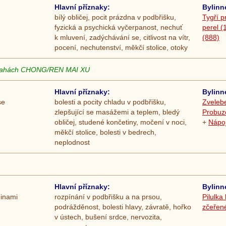
Hlavní příznaky:
Bylinn
bílý obličej, pocit prázdna v podbřišku,
Tygří 
fyzická a psychická vyčerpanost, nechuť
perel (
k mluvení, zadýchávání se, citlivost na vítr,
(888)
pocení, nechutenství, měkčí stolice, otoky
drahách CHONG/REN MAI XU
Hlavní příznaky:
Bylinn
se
bolesti a pocity chladu v podbřišku,
Zveleb
zlepšující se masážemi a teplem, bledý
Probuze
obličej, studené končetiny, močení v noci,
+
Nápoj
měkčí stolice, bolesti v bedrech,
neplodnost
Hlavní příznaky:
Bylinn
ninami
rozpínání v podbřišku a na prsou,
Pilulka
podrážděnost, bolesti hlavy, závratě, hořko
zčeřené
v ústech, bušení srdce, nervozita,