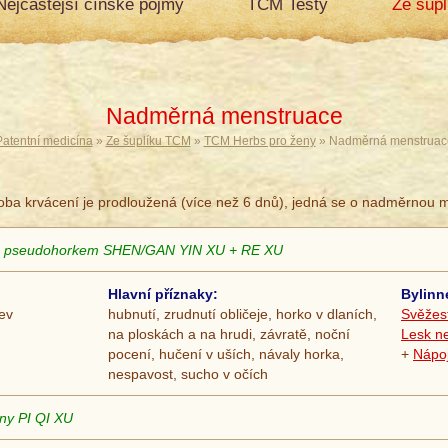
Nejčastější čínské pojmy
TCM Testy
Ze šup
Nadměrná menstruace
Patentní medicína
»
Ze šuplíku TCM
»
TCM Herbs pro ženy
» Nadměrná menstruac
doba krvácení je prodloužená (více než 6 dnů), jedná se o nadměrnou m
ter s pseudohorkem SHEN/GAN YIN XU + RE XU
Hlavní příznaky:
Bylinn
rev
hubnutí, zrudnutí obličeje, horko v dlaních,
Svěžes
na ploskách a na hrudi, závratě, noční
Lesk ne
pocení, hučení v uších, návaly horka,
+
Nápoj
nespavost, sucho v očích
iny PI QI XU