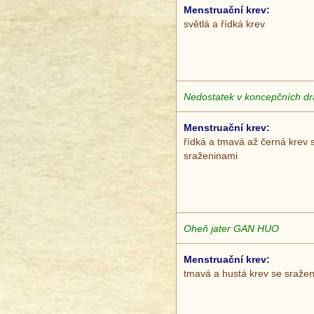
Menstruační krev:
světlá a řídká krev
Nedostatek v koncepčních 
Menstruační krev:
řídká a tmavá až černá krev 
sraženinami
Oheň jater GAN HUO
Menstruační krev:
tmavá a hustá krev se sraže