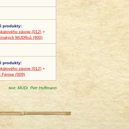
®
é produkty:
okátového závoje (012)
+
čínských MUDRců (900)
é produkty:
okátového závoje (012)
+
 Fénixe (009)
text: MUDr. Petr Hoffmann