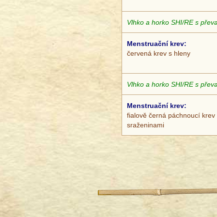
Vlhko a horko SHI/RE s přev
Menstruační krev:
červená krev s hleny
Vlhko a horko SHI/RE s přev
Menstruační krev:
fialově černá páchnoucí krev
sraženinami