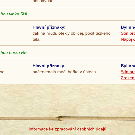
nespavost
ahou vlhka SHI
Hlavní příznaky:
Bylinn
tlak na hrudi, oteklý obličej, pocit těžkého
Stín br
těla
Nápoj 
ahou horka RE
Hlavní příznaky:
Bylinn
 se
načervenalá moč, hořko v ústech
Stín br
Zrození
Informace ke zpracování osobních údajů