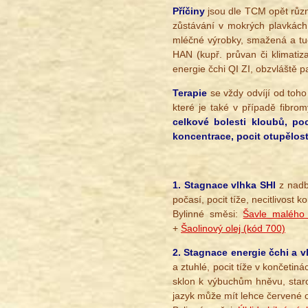
Příčiny
jsou dle TCM opět různé
zůstávání v mokrých plavkách
mléčné výrobky, smažená a tu
HAN (kupř. průvan či klimatiz
energie čchi QI ZI, obzvláště p
Terapie
se vždy odvíjí od toho
které je také v případě fibrom
celkové bolesti kloubů, poc
koncentrace, pocit otupělost
1. Stagnace vlhka SHI
z nadby
počasí, pocit tíže, necitlivost
Bylinné směsi:
Šavle malého
+
Šaolinový olej (kód 700)
2. Stagnace energie čchi a v
a ztuhlé, pocit tíže v končetin
sklon k výbuchům hněvu, staros
jazyk může mít lehce červené o