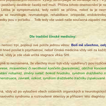
u postiženy devětkrát častěji než muži. Příčina tohoto onemocnění je ne
 Léčba je symptomatická, tedy neléčí se příčina, neboť ta je nezn
vuje se neurologie, revmatologie, rehabilitace, ortopedie, endokrinol
ledky jsou v pořádku… Tolik tedy vše uvádí naše současná západní medi
Dle tradiční čínské medicíny:
o nemocí trpí, popisují své potíže jednou větou:
Bolí mě všechno, cel
těl hned posílat k psychiatrovi, neboť čínská medicína vždy vidí za každ
ně, vždy je zde však určitá stagnace vlhka SHI.
jmě to neznamená, že všechny musí býti vždy vyjádřeny!) jsou rozličn
prese, mravenčení či necitlivost končetin (parestesie), obtížná konce
mitání nohama), změny nálad, bolesti hrudníku, syndrom dráždivéh
menstruace, závratě, úzkost, syndrom dráždivého tračníku (opakované nut
ná, vždy až po vyloučení všech ostatních organických a neurologickýc
vového syndromu a roztroušené sklerózy je přiřazení této diagnózy v 