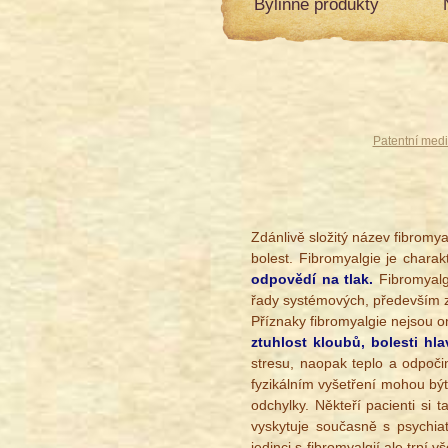
Bylinné produkty
Patentní medi
Zdánlivě složitý název fibromya
bolest. Fibromyalgie je charak
odpovědí na tlak.
Fibromyalg
řady systémových, především 
Příznaky fibromyalgie nejsou o
ztuhlost kloubů, bolesti hl
stresu, naopak teplo a odpočin
fyzikálním vyšetření mohou být
odchylky. Někteří pacienti si 
vyskytuje současně s psychia
jedinci s fibromyalgií ale trp