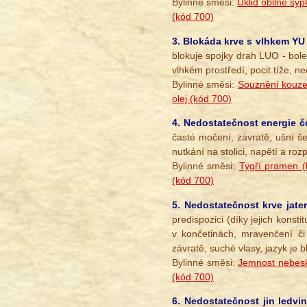
Bylinné směsi:
Úklid obilné sýp
(kód 700)
3. Blokáda krve s vlhkem YU
blokuje spojky drah LUO - boles
vlhkém prostředí, pocit tíže, nec
Bylinné směsi:
Souznění kouze
olej (kód 700)
4. Nedostatečnost energie čc
časté močení, závratě, ušní šel
nutkání na stolici, napětí a ro
Bylinné směsi:
Tygří pramen (
(kód 700)
5. Nedostatečnost krve jat
predispozici (díky jejich konst
v končetinách, mravenčení či 
závratě, suché vlasy, jazyk je b
Bylinné směsi:
Jemnost nebesk
(kód 700)
6. Nedostatečnost jin ledv