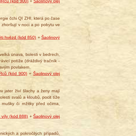
DRců (kód 900)
+
Šaolinový olej
ergie čchi QI ZHI, která po čase
e zhoršují v noci a po pobytu ve
ti hvězd (kód 850)
+
Šaolinový
velká únava, bolesti v bedrech,
ávicí potíže (dráždivý tračník -
epkavým povlakem.
Rců (kód 900)
+
Šaolinový olej
 jater živí šlachy a ženy mají
®
lesti svalů a kloubů, pocit tíže
í, mušky či mžitky před očima,
víly (kód 888)
+
Šaolinový olej
onických a pokročilých případů,