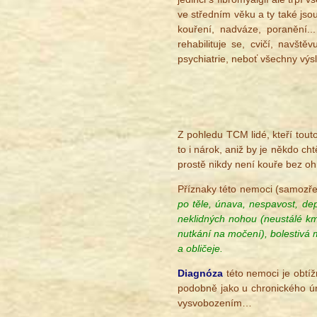
ve středním věku a ty také jso
kouření, nadváze, poranění...
rehabilituje se, cvičí, navště
psychiatrie, neboť všechny výs
Z pohledu TCM lidé, kteří tout
to i nárok, aniž by je někdo ch
prostě nikdy není kouře bez oh
Příznaky této nemoci (samozře
po těle, únava, nespavost, de
neklidných nohou (neustálé k
nutkání na močení), bolestivá 
a obličeje.
Diagnóza
této nemoci je obtíž
podobně jako u chronického úna
vysvobozením…