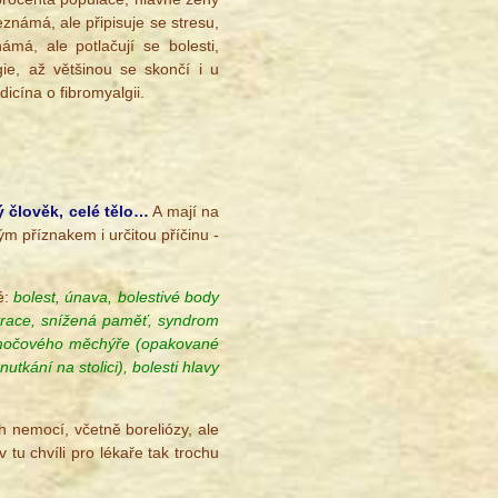
známá, ale připisuje se stresu,
ámá, ale potlačují se bolesti,
ogie, až většinou se skončí i u
cína o fibromyalgii.
ý člověk, celé tělo…
A mají na
ým příznakem i určitou příčinu -
é:
bolest, únava, bolestivé body
ntrace, snížená paměť, syndrom
o močového měchýře (opakované
kání na stolici), bolesti hlavy
h nemocí, včetně boreliózy, ale
tu chvíli pro lékaře tak trochu