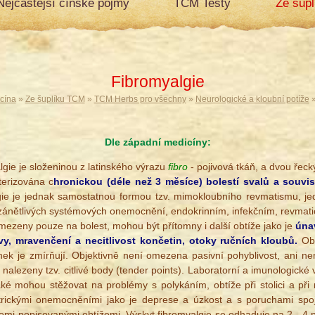
Nejčastější čínské pojmy
TCM Testy
Ze šup
Fibromyalgie
cína
»
Ze šuplíku TCM
»
TCM Herbs pro všechny
»
Neurologické a kloubní potíže
»
Dle západní medicíny:
lgie je složeninou z latinského výrazu
fibro
- pojivová tkáň, a dvou řec
terizována c
hronickou (déle než 3 měsíce) bolestí svalů a souvis
ie je jednak samostatnou formou tzv. mimokloubního revmatismu, jed
zánětlivých systémových onemocnění, endokrinním, infekčním, revma
mezeny pouze na bolest, mohou být přítomny i další obtíže jako je
úna
avy, mravenčení a necitlivost končetin, otoky ručních kloubů.
Obt
ek je zmírňují. Objektivně není omezena pasivní pohyblivost, ani nen
 nalezeny tzv. citlivé body (tender points). Laboratorní a imunologické
také mohou stěžovat na problémy s polykáním, obtíže při stolici a př
trickými onemocněními jako je deprese a úzkost a s poruchami spo
í všemi popisovanými obtížemi. Výskyt fibromyalgie se odhaduje na 2 - 4