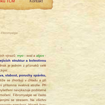
líku TCM
Kontakt
 Fibromyalgie
kých výrazů;
myo
- sval a
algos
-
ejících struktur a bolestivou
nak je jedním z příznaků celé
tickým…
va, slabost, poruchy spánku,
íže se zhoršují v chladu a při
í přítomna svalová atrofie. Při
 vyšetření nevykazuje podstatné
i močení. Fibromyalgie se často
jenými se stresem. Ne všichni
 procenta populace, hlavně ženy