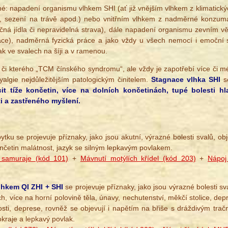
: napadení organismu vlhkem SHI (ať již vnějším vlhkem z klimatických
, sezení na trávě apod.) nebo vnitřním vlhkem z nadměrné konzumace
čná jídla či nepravidelná strava), dále napadení organismu zevním
ace), nadměrná fyzická práce a jako vždy u všech nemocí i emoční s
ak ve svalech na šíji a v ramenou.
 či kterého „TCM čínského syndromu“, ale vždy je zapotřebí více či mé
yalgie nejdůležitějším patologickým činitelem.
Stagnace vlhka SHI
se
it tíže končetin, více na dolních končetinách, tupé bolesti h
i a zastřeného myšlení.
tku se projevuje příznaky, jako jsou akutní, výrazné bolesti svalů, ob
 končetin malátnost, jazyk se silným lepkavým povlakem.
 samuraje (kód 101)
+
Mávnutí motýlích křídel (kód 203)
+
Nápoj
lhkem QI ZHI + SHI
se projevuje příznaky, jako jsou výrazné bolesti sv
ách, více na horní polovině těla, únavy, nechutenství, měkčí stolice, d
ti, deprese, rovněž se objevují i napětím na břiše s dráždivým tračn
kraje a lepkavý povlak.