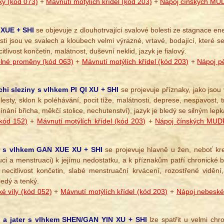
ky (kód 073)
+
Mávnutí motýlích křídel (kód 203)
+
Nápoj čínských MU
 XUE + SHI
se objevuje z dlouhotrvající svalové bolesti ze stagnace en
ti jsou ve svalech a kloubech velmi výrazné, vrtavé, bodající, které s
itlivost končetin, malátnost, duševní neklid, jazyk je fialový.
lné proměny (kód 063)
+
Mávnutí motýlích křídel (kód 203)
+
Nápoj pě
hi sleziny s vlhkem PI QI XU + SHI
se projevuje příznaky, jako jsou 
esty, sklon k poléhávání, pocit tíže, malátnosti, deprese, nespavost, tr
zpínání břicha, měkčí stolice, nechutenství), jazyk je bledý se silným l
kód 152)
+
Mávnutí motýlích křídel (kód 203)
+
Nápoj čínských MUD
er s vlhkem GAN XUE XU + SHI
se projevuje hlavně u žen, neboť krev
ituci a menstruaci) k jejímu nedostatku, a k příznakům patří chronické bo
necitlivost končetin, slabé menstruační krvácení, rozostřené viděn
ledý a tenký.
é víly (kód 052)
+
Mávnutí motýlích křídel (kód 203)
+
Nápoj nebeské 
in a jater s vlhkem SHEN/GAN YIN XU + SHI
lze spatřit u velmi chr