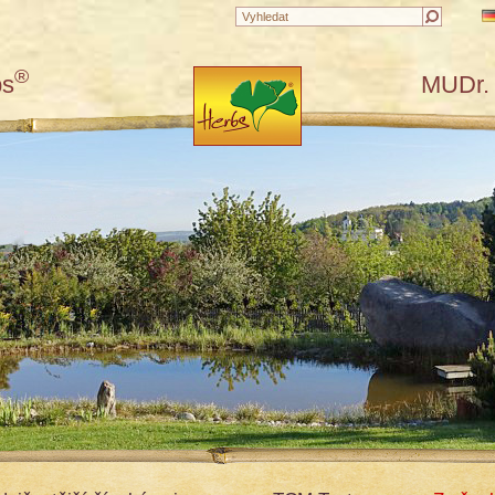
®
bs
MUDr. 