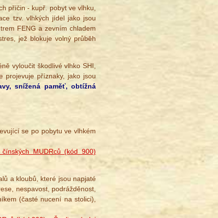
 příčin - kupř. pobyt ve vlhku,
 tzv. vlhkých jídel jako jsou
 větrem FENG a zevním chladem
tres, jež blokuje volný průběh
ně vyloučit škodlivé vlhko SHI,
 projevuje příznaky, jako jsou
lavy, snížená paměť, obtížná
jevující se po pobytu ve vlhkém
 čínských MUDRců (kód 900)
alů a kloubů, které jsou napjaté
eprese, nespavost, podrážděnost,
íkem (časté nucení na stolici),