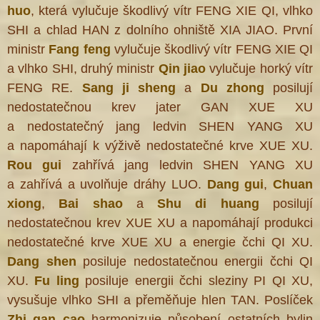
huo
,
která vylučuje škodlivý vítr FENG XIE QI, vlhko
SHI a chlad HAN z dolního ohniště XIA JIAO. První
ministr
Fang feng
vylučuje škodlivý vítr FENG XIE QI
a vlhko SHI, druhý ministr
Qin jiao
vylučuje horký vítr
FENG RE.
Sang ji sheng
a
Du zhong
posilují
nedostatečnou krev jater GAN XUE XU
a nedostatečný jang ledvin SHEN YANG XU
a napomáhají k výživě nedostatečné krve XUE XU.
Rou gui
zahřívá jang ledvin SHEN YANG XU
a zahřívá a uvolňuje dráhy LUO.
Dang gui
,
Chuan
xiong
,
Bai shao
a
Shu di huang
posilují
nedostatečnou krev XUE XU a napomáhají produkci
nedostatečné krve XUE XU a energie čchi QI XU.
Dang shen
posiluje nedostatečnou energii čchi QI
XU.
Fu ling
posiluje energii čchi sleziny PI QI XU,
vysušuje vlhko SHI a přeměňuje hlen TAN. Poslíček
Zhi gan cao
harmonizuje působení ostatních bylin