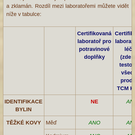
a zklamán. Rozdíl mezi laboratořemi můžete vidět
níže v tabulce:
Certifikovaná
Certifi
laboratoř pro
laborat
potravinové
léči
doplňky
(zde 
testo
všec
produ
TCM H
IDENTIFIKACE
NE
AN
BYLIN
TĚŽKÉ KOVY
Měď
ANO
AN