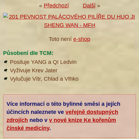
«
Předchozí
Další
»
Toto není
e-shop
Působení dle TCM:
Posiluje YANG a QI Ledvin
Vyživuje Krev Jater
Vylučuje Vítr, Chlad a Vlhko
Více informací o této bylinné směsi a jejích
účincích naleznete ve
veřejně dostupných
zdrojích
nebo v
v nové knize Ke kořenům
čínské medicíny
.