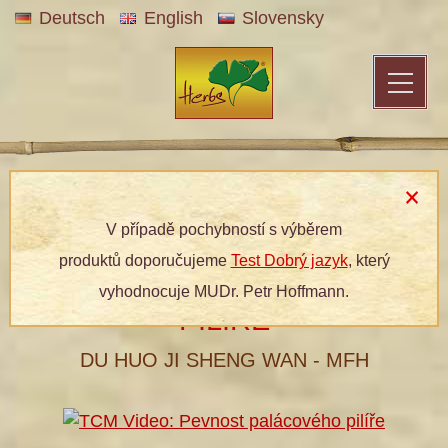
Deutsch
English
Slovensky
Patentní medicína
»
Bylinné produkty
»
Dle kategorií
»
Bylinné
tablety
» 201 PEVNOST PALÁCOVÉHO PILÍŘE
V případě pochybností s výběrem
produktů doporučujeme
Test Dobrý jazyk
, který
201 PEVNOST PALÁCOVÉHO
vyhodnocuje MUDr. Petr Hoffmann.
PILÍŘE
DU HUO JI SHENG WAN - MFH