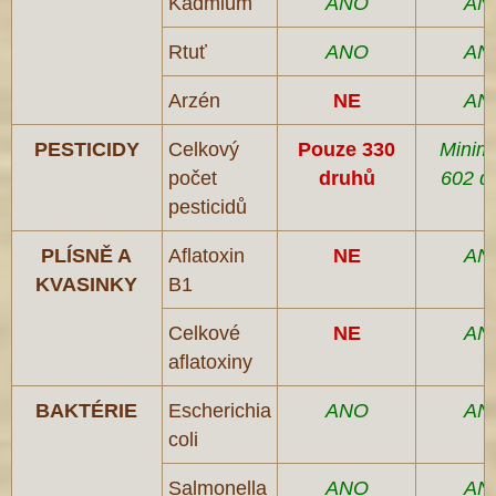
Kadmium
ANO
AN
Rtuť
ANO
AN
Arzén
NE
AN
PESTICIDY
Celkový
Pouze 330
Minim
počet
druhů
602 d
pesticidů
PLÍSNĚ A
Aflatoxin
NE
AN
KVASINKY
B1
Celkové
NE
AN
aflatoxiny
BAKTÉRIE
Escherichia
ANO
AN
coli
Salmonella
ANO
AN