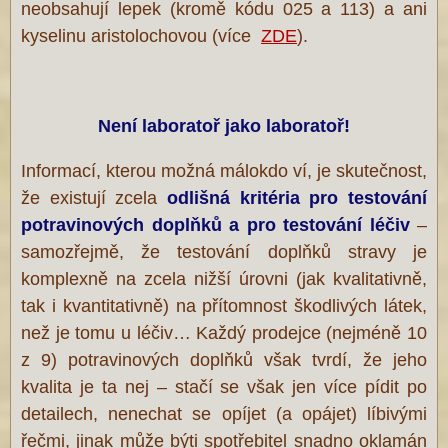
neobsahují lepek (kromě kódu 025 a 113) a ani
kyselinu aristolochovou (více
ZDE
).
Není laboratoř jako laboratoř!
Informací, kterou možná málokdo ví, je skutečnost,
že existují zcela
odlišná kritéria pro testování
potravinových doplňků a pro testování
léčiv
–
samozřejmě, že testování doplňků stravy je
komplexně na zcela nižší úrovni (jak kvalitativně,
tak i kvantitativně) na přítomnost škodlivých látek,
než je tomu u léčiv… Každý prodejce (nejméně 10
z 9) potravinových doplňků však tvrdí, že jeho
kvalita je ta nej – stačí se však jen více pídit po
detailech, nenechat se opíjet (a opájet) líbivými
řečmi, jinak může býti spotřebitel snadno oklamán