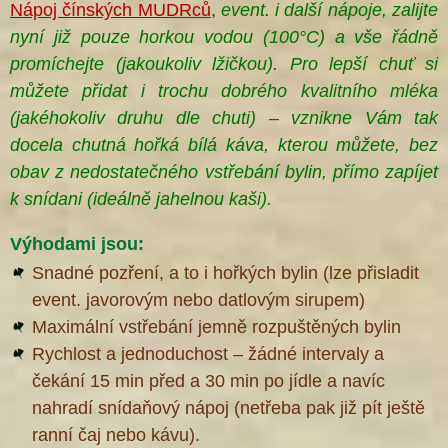
Nápoj čínských MUDRců
,
event. i další nápoje, zalijte
nyní již pouze horkou vodou (100°C) a vše řádně
promíchejte (jakoukoliv lžičkou). Pro lepší chuť si
můžete přidat i trochu dobrého kvalitního mléka
(jakéhokoliv druhu dle chuti) – vznikne Vám tak
docela chutná hořká bílá káva, kterou můžete, bez
obav z nedostatečného vstřebání bylin, přímo zapíjet
k snídani (ideálně jahelnou kaši
).
Výhodami jsou:
Snadné pozření, a to i hořkých bylin (lze přisladit
event. javorovým nebo datlovým sirupem)
Maximální vstřebání jemně rozpuštěných bylin
Rychlost a jednoduchost – žádné intervaly a
čekání 15 min před a 30 min po jídle a navíc
®
nahradí snídaňový nápoj (netřeba pak již pít ještě
ranní čaj nebo kávu).