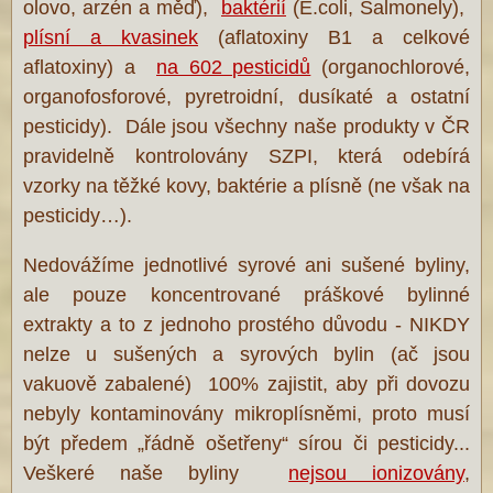
olovo, arzén a měď),
baktérií
(E.coli, Salmonely),
plísní a kvasinek
(aflatoxiny B1 a celkové
aflatoxiny) a
na 602 pesticidů
(organochlorové,
organofosforové, pyretroidní, dusíkaté a ostatní
pesticidy). Dále jsou všechny naše produkty v ČR
pravidelně kontrolovány SZPI, která odebírá
vzorky na těžké kovy, baktérie a plísně (ne však na
pesticidy…).
Nedovážíme jednotlivé syrové ani sušené byliny,
ale pouze koncentrované práškové bylinné
extrakty a to z jednoho prostého důvodu - NIKDY
nelze u sušených a syrových bylin (ač jsou
vakuově zabalené) 100% zajistit, aby při dovozu
nebyly kontaminovány mikroplísněmi, proto musí
být předem „řádně ošetřeny“ sírou či pesticidy...
Veškeré naše byliny
nejsou ionizovány
,