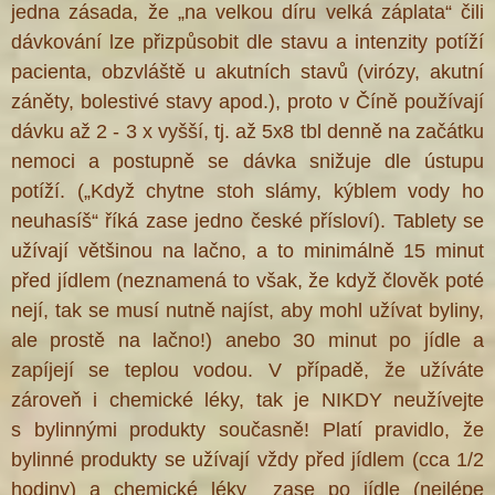
jedna zásada, že „na velkou díru velká záplata“ čili
dávkování lze přizpůsobit dle stavu a intenzity potíží
pacienta, obzvláště u akutních stavů (virózy, akutní
záněty, bolestivé stavy apod.), proto v Číně používají
dávku až 2 - 3 x vyšší, tj. až 5x8 tbl denně na začátku
nemoci a postupně se dávka snižuje dle ústupu
potíží. („Když chytne stoh slámy, kýblem vody ho
neuhasíš“ říká zase jedno české přísloví). Tablety se
užívají většinou na lačno, a to minimálně 15 minut
před jídlem (neznamená to však, že když člověk poté
nejí, tak se musí nutně najíst, aby mohl užívat byliny,
ale prostě na lačno!) anebo 30 minut po jídle a
zapíjejí se teplou vodou. V případě, že užíváte
zároveň i chemické léky, tak je NIKDY neužívejte
s bylinnými produkty současně! Platí pravidlo, že
bylinné produkty se užívají vždy před jídlem (cca 1/2
hodiny) a chemické léky zase po jídle (nejlépe