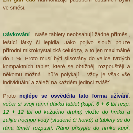
ve směsi.
Dávkování
-
Naše tablety neobsahují žádné příměsi,
leštící látky či lepidla. Jako pojivo slouží pouze
přírodní mikrokrystalická celulóza, a to jen maximálně
do 1 %. Proto musí býti slisovány do velice tvrdých
kompaktních tablet, které se obtížněji rozpouštějí a
někomu možná i hůře polykají – vždy je však vše
individuální a záleží na každém jedinci zvlášť…
Proto
nejlépe se osvědčila
tato forma
užívání
:
večer si svoji ranní dávku tablet (kupř. 6 + 6 tbl resp.
12 + 12 tbl od každého druhu) vložte do hrnku a
zalijte trochou vody (studené či horké) a tablety
se do
rána téměř rozpustí. Ráno přisypte do hrnku kupř.