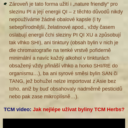
Zároveň je tato forma užití i „nature friendly“ pro
slezinu PI a její energii QI – z těchto důvodů nikdy
nepoužíváme žádné obalové kapsle (i ty
sebepřírodnější, želatinové apod., vždy časem
oslabují energii čchi sleziny PI QI XU a způsobují
tak vlhko SHI), ani tinktury (obsah bylin v nich je
dle chromatografie na tenké vrstvě pofiderně
minimální a navíc každý alkohol v tinkturách
obsažený vždy přináší vlhko a horko SHI/RE do
organismu…), ba ani syrové směsi bylin SAN či
TANG, jež bohužel nelze importovat z Asie bez
toho, aniž by buď obsahovaly nadměrně pesticidů
nebo pak zase mikroplísně…).
TCM video:
Jak nejlépe užívat byliny TCM Herbs?