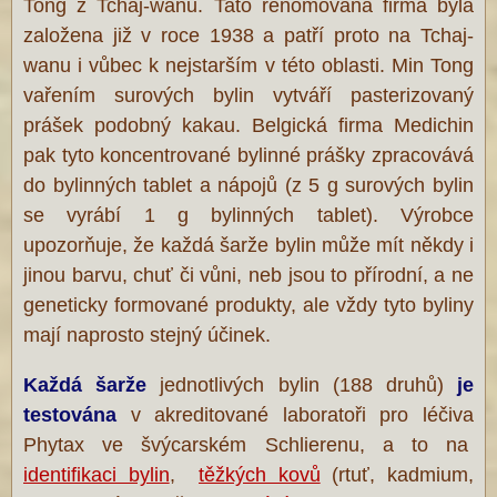
Tong z Tchaj-wanu. Tato renomovaná firma byla
založena již v roce 1938 a patří proto na Tchaj-
wanu i vůbec k nejstarším v této oblasti. Min Tong
vařením surových bylin vytváří pasterizovaný
prášek podobný kakau. Belgická firma Medichin
pak tyto koncentrované bylinné prášky zpracovává
do bylinných tablet a nápojů (z 5 g surových bylin
se vyrábí 1 g bylinných tablet). Výrobce
upozorňuje, že každá šarže bylin může mít někdy i
jinou barvu, chuť či vůni, neb jsou to přírodní, a ne
geneticky formované produkty, ale vždy tyto byliny
mají naprosto stejný účinek.
Každá šarže
jednotlivých bylin (188 druhů)
je
testována
v akreditované laboratoři pro léčiva
Phytax ve švýcarském Schlierenu, a to na
identifikaci bylin
,
těžkých kovů
(rtuť, kadmium,