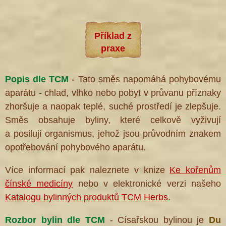
Příklad z
praxe
Popis dle TCM
- Tato směs napomáhá pohybovému
aparátu - chlad, vlhko nebo pobyt v průvanu příznaky
zhoršuje a naopak teplé, suché prostředí je zlepšuje.
Směs obsahuje byliny, které celkově vyživují
a posilují organismus, jehož jsou průvodním znakem
opotřebování pohybového aparátu.
Více informací pak naleznete v knize
Ke kořenům
čínské medicíny
nebo v elektronické verzi našeho
Katalogu bylinných produktů TCM Herbs
.
Rozbor bylin dle TCM
- Císařskou bylinou je
Du