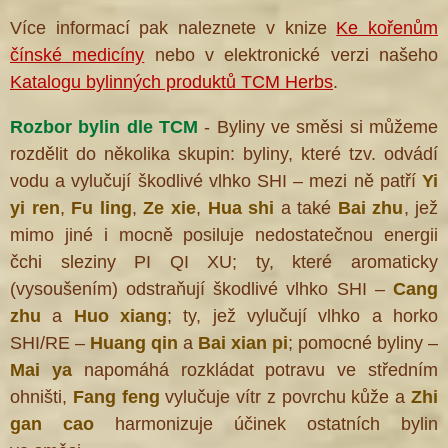
Více informací pak naleznete v knize
Ke kořenům
čínské medicíny
nebo v elektronické verzi našeho
Katalogu bylinných produktů TCM Herbs
.
Rozbor bylin dle TCM
- Byliny ve směsi si můžeme
rozdělit do několika skupin: byliny, které tzv. odvádí
vodu a vylučují škodlivé vlhko SHI – mezi ně patří
Yi
yi ren
,
Fu ling
,
Ze xie
,
Hua shi
a také
Bai zhu
, jež
mimo jiné i mocně posiluje nedostatečnou energii
čchi sleziny PI QI XU; ty, které aromaticky
(vysoušením) odstraňují škodlivé vlhko SHI –
Cang
zhu
a
Huo xiang
; ty, jež vylučují vlhko a horko
SHI/RE –
Huang qin
a
Bai xian pi
; pomocné byliny –
Mai ya
napomáhá rozkládat potravu ve středním
ohništi,
Fang feng
vylučuje vítr z povrchu kůže a
Zhi
gan cao
harmonizuje účinek ostatních bylin