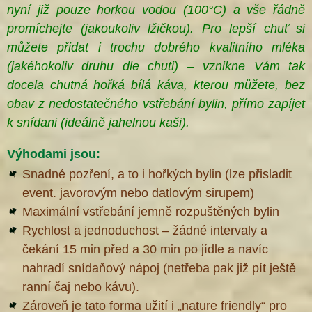
nyní již pouze horkou vodou (100°C) a vše řádně
promíchejte (jakoukoliv lžičkou). Pro lepší chuť si
®
můžete přidat i trochu dobrého kvalitního mléka
(jakéhokoliv druhu dle chuti) – vznikne Vám tak
docela chutná hořká bílá káva, kterou můžete, bez
obav z nedostatečného vstřebání bylin, přímo zapíjet
k snídani (ideálně jahelnou kaši
).
Výhodami jsou:
Snadné pozření, a to i hořkých bylin (lze přisladit
event. javorovým nebo datlovým sirupem)
Maximální vstřebání jemně rozpuštěných bylin
Rychlost a jednoduchost – žádné intervaly a
čekání 15 min před a 30 min po jídle a navíc
nahradí snídaňový nápoj (netřeba pak již pít ještě
ranní čaj nebo kávu).
Zároveň je tato forma užití i „nature friendly“ pro