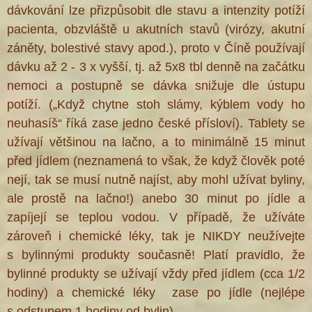
dávkování lze přizpůsobit dle stavu a intenzity potíží
pacienta, obzvláště u akutních stavů (virózy, akutní
záněty, bolestivé stavy apod.), proto v Číně používají
dávku až 2 - 3 x vyšší, tj. až 5x8 tbl denně na začátku
nemoci a postupně se dávka snižuje dle ústupu
potíží. („Když chytne stoh slámy, kýblem vody ho
neuhasíš“ říká zase jedno české přísloví). Tablety se
užívají většinou na lačno, a to minimálně 15 minut
před jídlem (neznamená to však, že když člověk poté
nejí, tak se musí nutně najíst, aby mohl užívat byliny,
ale prostě na lačno!) anebo 30 minut po jídle a
zapíjejí se teplou vodou. V případě, že užíváte
zároveň i chemické léky, tak je NIKDY neužívejte
s bylinnými produkty současně! Platí pravidlo, že
bylinné produkty se užívají vždy před jídlem (cca 1/2
hodiny) a chemické léky zase po jídle (nejlépe
s odstupem 1 hodiny od bylin).