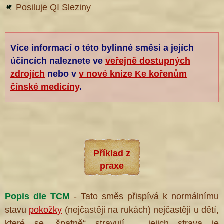
Posiluje QI Sleziny
Více informací o této bylinné směsi a jejích
účincích naleznete ve
veřejně dostupných
zdrojích
nebo v
v nové knize Ke kořenům
čínské medicíny
.
Příklad z
praxe
Popis dle TCM
- Tato směs přispívá k normálnímu
stavu
pokožky
(nejčastěji na rukách) nejčastěji u dětí,
které se
„špatně“ stravují – jejich strava je