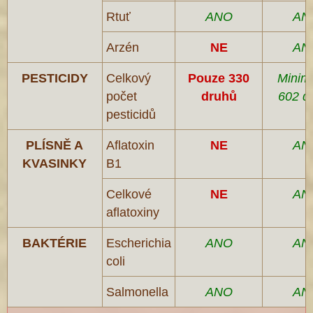
Rtuť
ANO
AN
Arzén
NE
AN
PESTICIDY
Celkový
Pouze 330
Minim
počet
druhů
602 d
pesticidů
PLÍSNĚ A
Aflatoxin
NE
AN
KVASINKY
B1
Celkové
NE
AN
aflatoxiny
BAKTÉRIE
Escherichia
ANO
AN
coli
Salmonella
ANO
AN