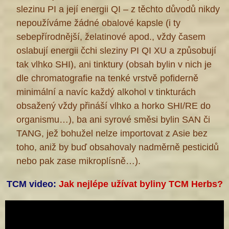
slezinu PI a její energii QI – z těchto důvodů nikdy
nepoužíváme žádné obalové kapsle (i ty
sebepřírodnější, želatinové apod., vždy časem
oslabují energii čchi sleziny PI QI XU a způsobují
tak vlhko SHI), ani tinktury (obsah bylin v nich je
dle chromatografie na tenké vrstvě pofiderně
minimální a navíc každý alkohol v tinkturách
obsažený vždy přináší vlhko a horko SHI/RE do
organismu…), ba ani syrové směsi bylin SAN či
TANG, jež bohužel nelze importovat z Asie bez
toho, aniž by buď obsahovaly nadměrně pesticidů
nebo pak zase mikroplísně…).
TCM video:
Jak nejlépe užívat byliny TCM Herbs?