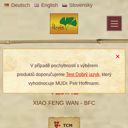
Deutsch
English
Slovensky
Patentní medicína
»
Bylinné produkty
»
Dle kategorií
»
Bylinné
tablety
» 113 VÁNEK HEDVÁBNÉHO VĚJÍŘE
V případě pochybností s výběrem
produktů doporučujeme
Test Dobrý jazyk
, který
113 VÁNEK HEDVÁBNÉHO
vyhodnocuje MUDr. Petr Hoffmann.
VĚJÍŘE
XIAO FENG WAN - BFC