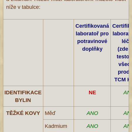
níže v tabulce:
Certifikovaná
Certifi
laboratoř pro
laborat
potravinové
léči
doplňky
(zde 
testo
všec
produ
TCM H
IDENTIFIKACE
NE
AN
BYLIN
TĚŽKÉ KOVY
Měď
ANO
AN
Kadmium
ANO
AN