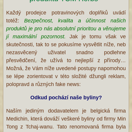
Každý prodejce potravinových doplňků uvádí
totéž:
Bezpečnost, kvalita a účinnost našich
produktů je pro nás absolutní prioritou a věnujeme
jí maximální pozornost.
Jak je tomu však ve
skutečnosti, tak to se pokusíme vysvětlit níže, neb
nezasvěcený uživatel snadno podlehne
přesvědčení, že užívá to nejlepší z přírody…
Možná, že Vám níže uvedené postupy napomohou
se lépe zorientovat v této složité džungli reklam,
polopravd a různých fake news:
Odkud pochází naše byliny?
Naším jediným dodavatelem je belgická firma
Medichin, která dováží veškeré byliny od firmy Min
Tong z Tchaj-wanu. Tato renomovaná firma byla