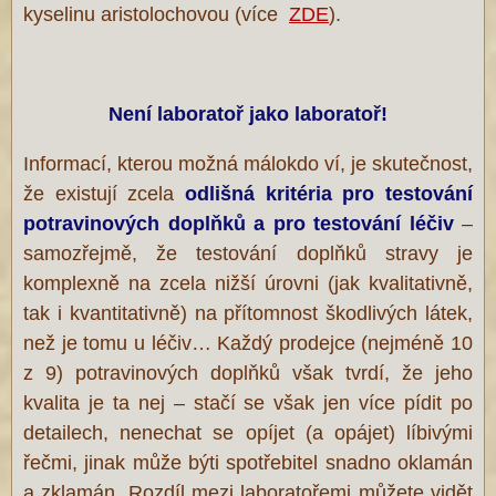
kyselinu aristolochovou (více
ZDE
).
Není laboratoř jako laboratoř!
Informací, kterou možná málokdo ví, je skutečnost,
že existují zcela
odlišná kritéria pro testování
potravinových doplňků a pro testování
léčiv
–
samozřejmě, že testování doplňků stravy je
komplexně na zcela nižší úrovni (jak kvalitativně,
tak i kvantitativně) na přítomnost škodlivých látek,
než je tomu u léčiv… Každý prodejce (nejméně 10
z 9) potravinových doplňků však tvrdí, že jeho
kvalita je ta nej – stačí se však jen více pídit po
detailech, nenechat se opíjet (a opájet) líbivými
řečmi, jinak může býti spotřebitel snadno oklamán
a zklamán. Rozdíl mezi laboratořemi můžete vidět