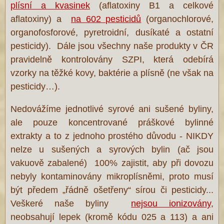
plísní a kvasinek
(aflatoxiny B1 a celkové
aflatoxiny) a
na 602 pesticidů
(organochlorové,
organofosforové, pyretroidní, dusíkaté a ostatní
pesticidy). Dále jsou všechny naše produkty v ČR
pravidelně kontrolovány SZPI, která odebírá
vzorky na těžké kovy, baktérie a plísně (ne však na
pesticidy…).
Nedovážíme jednotlivé syrové ani sušené byliny,
ale pouze koncentrované práškové bylinné
extrakty a to z jednoho prostého důvodu - NIKDY
nelze u sušených a syrových bylin (ač jsou
vakuově zabalené) 100% zajistit, aby při dovozu
nebyly kontaminovány mikroplísněmi, proto musí
být předem „řádně ošetřeny“ sírou či pesticidy...
Veškeré naše byliny
nejsou ionizovány
,
neobsahují lepek (kromě kódu 025 a 113) a ani