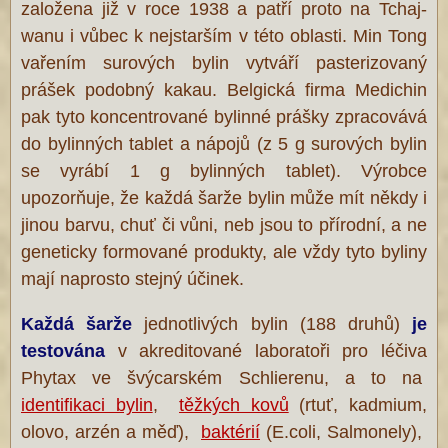
založena již v roce 1938 a patří proto na Tchaj-
wanu i vůbec k nejstarším v této oblasti. Min Tong
vařením surových bylin vytváří pasterizovaný
prášek podobný kakau. Belgická firma Medichin
pak tyto koncentrované bylinné prášky zpracovává
do bylinných tablet a nápojů (z 5 g surových bylin
se vyrábí 1 g bylinných tablet). Výrobce
upozorňuje, že každá šarže bylin může mít někdy i
jinou barvu, chuť či vůni, neb jsou to přírodní, a ne
geneticky formované produkty, ale vždy tyto byliny
mají naprosto stejný účinek.
Každá šarže
jednotlivých bylin (188 druhů)
je
testována
v akreditované laboratoři pro léčiva
Phytax ve švýcarském Schlierenu, a to na
identifikaci bylin
,
těžkých kovů
(rtuť, kadmium,
olovo, arzén a měď),
baktérií
(E.coli, Salmonely),