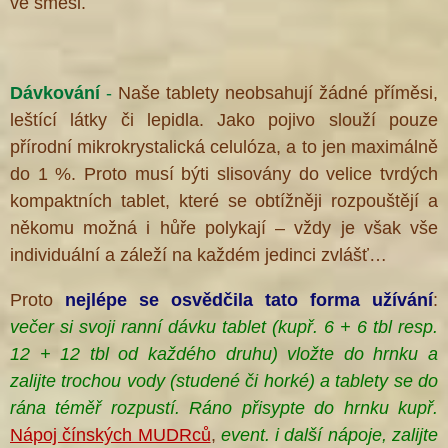
ve směsi.
Dávkování
-
Naše tablety neobsahují žádné příměsi,
leštící látky či lepidla. Jako pojivo slouží pouze
přírodní mikrokrystalická celulóza, a to jen maximálně
do 1 %. Proto musí býti slisovány do velice tvrdých
kompaktních tablet, které se obtížněji rozpouštějí a
někomu možná i hůře polykají – vždy je však vše
individuální a záleží na každém jedinci zvlášť…
Proto
nejlépe se osvědčila
tato forma
užívání
:
večer si svoji ranní dávku tablet (kupř. 6 + 6 tbl resp.
12 + 12 tbl od každého druhu) vložte do hrnku a
zalijte trochou vody (studené či horké) a tablety
se do
rána téměř rozpustí. Ráno přisypte do hrnku kupř.
Nápoj čínských MUDRců
,
event. i další nápoje, zalijte