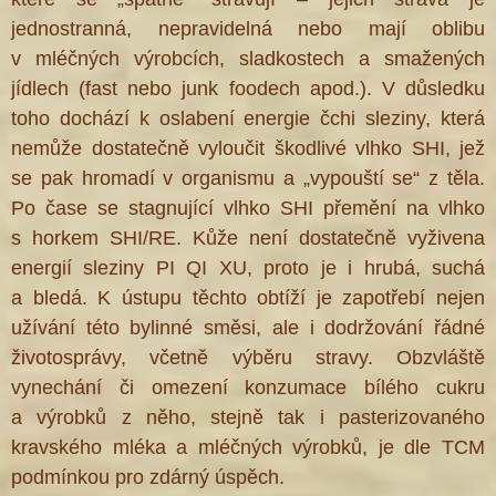
jednostranná, nepravidelná nebo mají oblibu
v mléčných výrobcích, sladkostech a smažených
jídlech (fast nebo junk foodech apod.). V důsledku
toho dochází k oslabení energie čchi sleziny, která
nemůže dostatečně vyloučit škodlivé vlhko SHI, jež
se pak hromadí v organismu a „vypouští se“ z těla.
Po čase se stagnující vlhko SHI přemění na vlhko
s horkem SHI/RE. Kůže není dostatečně vyživena
energií sleziny PI QI XU, proto je i hrubá, suchá
a bledá. K ústupu těchto obtíží je zapotřebí nejen
užívání této bylinné směsi, ale i dodržování řádné
životosprávy, včetně výběru stravy. Obzvláště
vynechání či omezení konzumace bílého cukru
a výrobků z něho, stejně tak i pasterizovaného
kravského mléka a mléčných výrobků, je dle TCM
podmínkou pro zdárný úspěch.