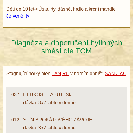
Děti do 10 let
->
Ústa, rty, dásně, hrdlo a krční mandle
červené rty
Diagnóza a doporučení bylinných
směsí dle TCM
Stagnující horký hlen
TAN
RE
v horním ohništi
SAN JIAO
037
HEBKOST LABUTÍ ŠÍJE
dávka: 3x2 tablety denně
012
STÍN BROKÁTOVÉHO ZÁVOJE
dávka: 3x2 tablety denně