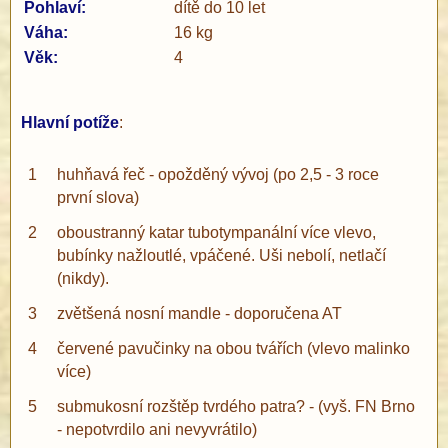
Pohlaví:
dítě do 10 let
Váha:
16 kg
Věk:
4
Hlavní potíže
:
®
1
huhňavá řeč - opožděný vývoj (po 2,5 - 3 roce
první slova)
2
oboustranný katar tubotympanální více vlevo,
bubínky nažloutlé, vpáčené. Uši nebolí, netlačí
(nikdy).
3
zvětšená nosní mandle - doporučena AT
4
červené pavučinky na obou tvářích (vlevo malinko
více)
5
submukosní rozštěp tvrdého patra? - (vyš. FN Brno
- nepotvrdilo ani nevyvrátilo)