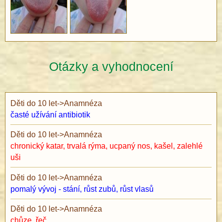
Otázky a vyhodnocení
Děti do 10 let
->
Anamnéza
časté užívání antibiotik
Děti do 10 let
->
Anamnéza
chronický katar, trvalá rýma, ucpaný nos, kašel, zalehlé
uši
Děti do 10 let
->
Anamnéza
pomalý vývoj - stání, růst zubů, růst vlasů
Děti do 10 let
->
Anamnéza
chůze, řeč