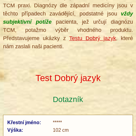
TCM praxi. Diagnózy dle západní medicíny jsou v
těchto případech zavádějící, podstatné jsou
vždy
subjektivní potíže
pacienta, jež určují diagnózu
TCM, potažmo výběr vhodného produktu.
Představujeme ukázky z
Testu Dobrý jazyk
, které
nám zaslali naši pacienti.
Test Dobrý jazyk
Dotazník
Křestní jméno:
*****
Výška:
102 cm