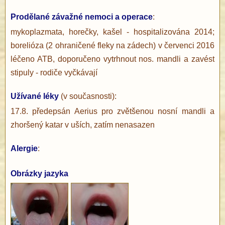
Prodělané závažné nemoci a operace
:
mykoplazmata, horečky, kašel - hospitalizována 2014;
borelióza (2 ohraničené fleky na zádech) v červenci 2016
léčeno ATB, doporučeno vytrhnout nos. mandli a zavést
stipuly - rodiče vyčkávají
Užívané léky
(v současnosti):
17.8. předepsán Aerius pro zvětšenou nosní mandli a
zhoršený katar v uších, zatím nenasazen
Alergie
:
Obrázky jazyka