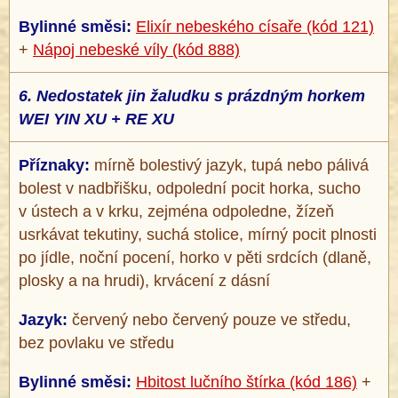
Bylinné směsi:
Elixír nebeského císaře (kód 121)
+
Nápoj nebeské víly (kód 888)
6.
Nedostatek jin žaludku s prázdným horkem
WEI YIN XU + RE XU
Příznaky:
mírně bolestivý jazyk, tupá nebo pálivá
bolest v nadbřišku, odpolední pocit horka, sucho
v ústech a v krku, zejména odpoledne, žízeň
usrkávat tekutiny, suchá stolice, mírný pocit plnosti
po jídle, noční pocení, horko v pěti srdcích (dlaně,
plosky a na hrudi), krvácení z dásní
Jazyk:
červený nebo červený pouze ve středu,
bez povlaku ve středu
Bylinné směsi:
Hbitost lučního štírka (kód 186)
+