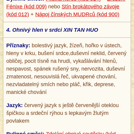
Fénixe (kód 009)
nebo
Stín brokátového závoje
(kód 012)
+
Nápoj čínských MUDRců (kód 900)
4.
Ohnivý hlen v srdci XIN TAN HUO
Příznaky:
bolestivý jazyk, žízeň, hořko v ústech,
hleny v krku, bušení srdce,duševní neklid, červený
obličej, pocit tísně na hrudi, vykašlávání hlenů,
nespavost, spánek rušený sny, nervozita, duševní
zmatenost, nesouvislá řeč, ukvapené chování,
nezvladatelný smích nebo pláč, křik, deprese,
manické chování
Jazyk:
červený jazyk s ještě červenější oteklou
špičkou a srdeční rýhou s lepkavým žlutým
povlakem
Bylinné směsi:
Zdolání ohnivé soutěsky (kód