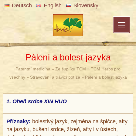
Deutsch
English
Slovensky
Pálení a bolest jazyka
Patentní medicína
»
Ze šuplíku TCM
»
TCM Herbs pro
všechny
»
Stravování a trávicí potíže
» Pálení a bolest jazyka
1.
Oheň srdce XIN HUO
Příznaky:
bolestivý jazyk, zejména na špičce, afty
na jazyku, bušení srdce, žízeň, afty i v ústech,