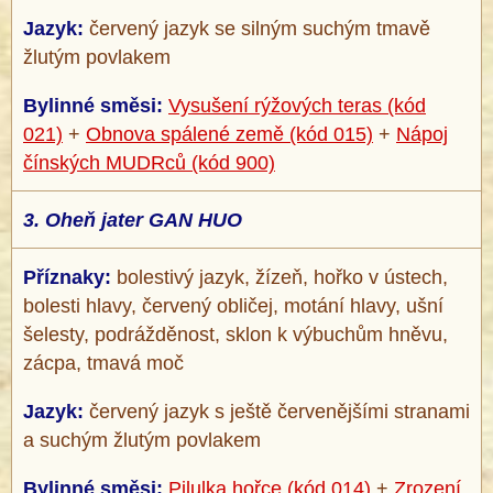
®
Jazyk:
červený jazyk se silným suchým tmavě
žlutým povlakem
Bylinné směsi:
Vysušení rýžových teras (kód
021)
+
Obnova spálené země (kód 015)
+
Nápoj
čínských MUDRců (kód 900)
3.
Oheň jater GAN HUO
Příznaky:
bolestivý jazyk, žízeň, hořko v ústech,
bolesti hlavy, červený obličej, motání hlavy, ušní
šelesty, podrážděnost, sklon k výbuchům hněvu,
zácpa, tmavá moč
Jazyk:
červený jazyk s ještě červenějšími stranami
a suchým žlutým povlakem
Bylinné směsi:
Pilulka hořce (kód 014)
+
Zrození