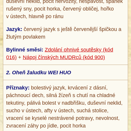
duševní neklid, pocit nervozity, nespavost, spánek
rušený sny, pocit horka, červený obličej, hořko
v ústech, hlavně po ránu
Jazyk:
červený jazyk s ještě červenější špičkou a
žlutým povlakem
Bylinné směsi:
Zdolání ohnivé soutěsky (kód
016)
+
Nápoj čínských MUDRců (kód 900)
2.
Oheň žaludku WEI HUO
Příznaky:
bolestivý jazyk, krvácení z dásní,
páchnoucí dech, silná žízeň s chutí na chladné
tekutiny, pálivá bolest v nadbřišku, duševní neklid,
sucho v ústech, afty v ústech, suchá stolice,
vracení se kyselé nestrávené potravy, nevolnost,
zvracení záhy po jídle, pocit horka