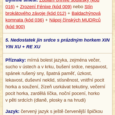
016)
+
Zrození Fénixe (kód 009)
nebo
Stín
brokátového závoje (kód 012)
+
Baldachýnová
komnata (kód 036)
+
Nápoj čínských MUDRců
(kód 900)
5.
Nedostatek jin srdce s prázdným horkem XIN
YIN XU + RE XU
Příznaky:
mírná bolest jazyka, zejména večer,
sucho v ústech a v krku, bušení srdce, nespavost,
spánek rušený sny, špatná paměť, úzkost,
lekavost, duševní neklid, stísněnost, vnitřní pocit
horka a soužení, žízeň usrkávat tekutiny, večerní
pocit horka, zardělá líčka, noční pocení, horko
v pěti srdcích (dlaně, plosky a na hrudi)
Jazyk:
červený jazyk s ještě červenější špičkou