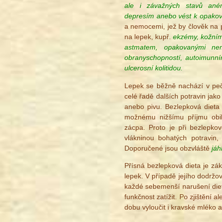
ale i závažných stavů aném
depresím anebo vést k opako
a nemocemi, jež by člověk na p
na lepek, kupř.
ekzémy, kožními
astmatem, opakovanými nem
obranyschopností, autoimunn
ulcerosní kolitidou.
Lepek se běžně nachází v peči
celé řadě dalších potravin jak
anebo pivu. Bezlepková dieta
možnému nižšímu příjmu obil
zácpa. Proto je při bezlepko
vlákninou bohatých potravin,
Doporučené jsou obzvláště
jáh
Přísná bezlepková dieta je zák
lepek. V případě jejího dodržov
každé sebemenší narušení diet
funkčnost zatížit. Po zjištění
dobu vyloučit i kravské mléko a