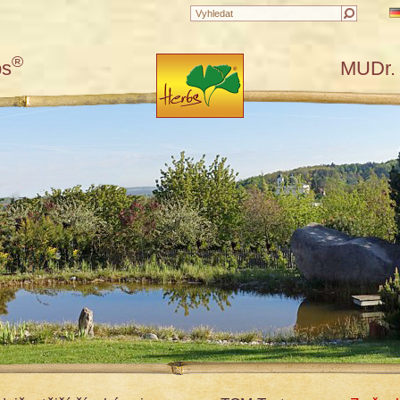
®
bs
MUDr. 