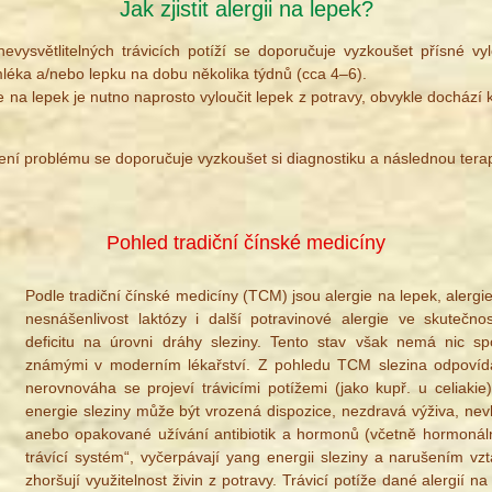
Jak zjistit alergii na lepek?
evysvětlitelných trávicích potíží se doporučuje vyzkoušet přísné vy
mléka a/nebo lepku na dobu několika týdnů (cca 4–6).
e na lepek je nutno naprosto vyloučit lepek z potravy, obvykle dochází 
ení problému se doporučuje vyzkoušet si diagnostiku a následnou terap
Pohled tradiční čínské medicíny
Podle tradiční čínské medicíny (TCM) jsou alergie na lepek, alergi
nesnášenlivost laktózy i další potravinové alergie ve skutečno
deficitu na úrovni dráhy sleziny. Tento stav však nemá nic s
známými v moderním lékařství. Z pohledu TCM slezina odpovídá 
nerovnováha se projeví trávicími potížemi (jako kupř. u celiakie
energie sleziny může být vrozená dispozice, nezdravá výživa, nevho
anebo opakované užívání antibiotik a hormonů (včetně hormonální
trávící systém“, vyčerpávají yang energii sleziny a narušením v
zhoršují využitelnost živin z potravy. Trávicí potíže dané alergií 