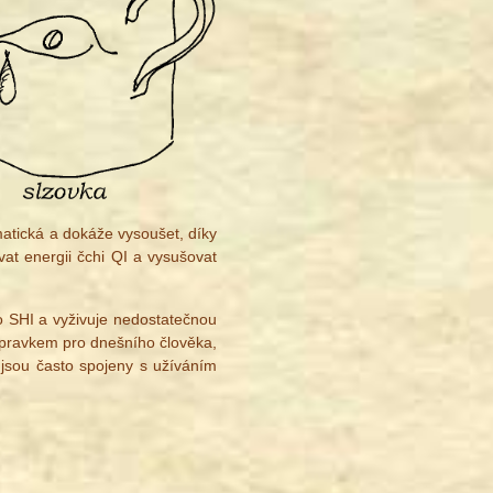
matická a dokáže vysoušet, díky
vat energii čchi QI a vysušovat
ko SHI a vyživuje nedostatečnou
řípravkem pro dnešního člověka,
 jsou často spojeny s užíváním