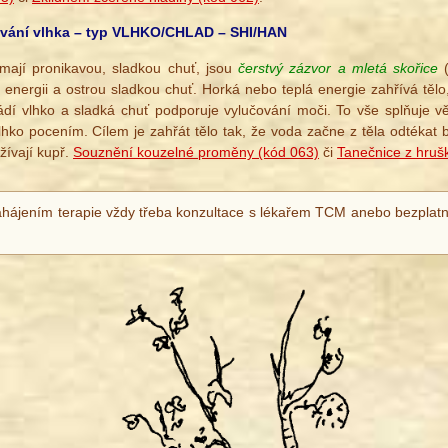
čování vlhka – typ VLHKO/CHLAD – SHI/HAN
a mají pronikavou, sladkou chuť, jsou
čerstvý zázvor a mletá skořice
(
u energii a ostrou sladkou chuť. Horká nebo teplá energie zahřívá tělo,
ádí vlhko a sladká chuť podporuje vylučování moči. To vše splňuje vě
vlhko pocením. Cílem je zahřát tělo tak, že voda začne z těla odtékat
žívají kupř.
Souznění kouzelné proměny (kód 063)
či
Tanečnice z hruš
ahájením terapie vždy třeba konzultace s lékařem TCM anebo bezplatn