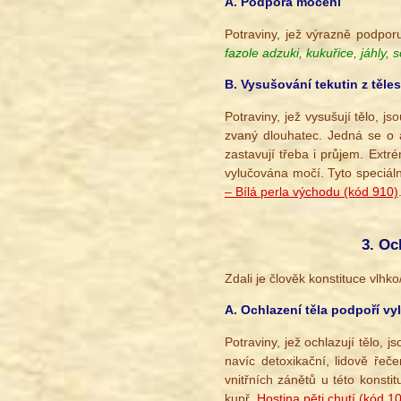
A. Podpora močení
Potraviny, jež výrazně podporu
fazole adzuki, kukuřice, jáhly,
B. Vysušování tekutin z těle
Potraviny, jež vysušují tělo, js
zvaný dlouhatec. Jedná se o a
zastavují třeba i průjem. Extr
vylučována močí. Tyto speciáln
– Bílá perla východu (kód 910)
3. Oc
Zdali je člověk konstituce vlhk
A. Ochlazení těla podpoří v
Potraviny, jež ochlazují tělo, j
navíc detoxikační, lidově řeč
vnitřních zánětů u této konsti
kupř.
Hostina pěti chutí (kód 1