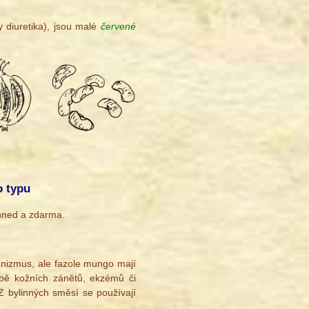
y diuretika), jsou malé
červené
o typu
hned a zdarma.
ganizmus, ale fazole mungo mají
éčbě kožních zánětů, ekzémů či
 Z bylinných směsí se používají