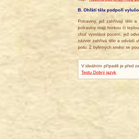
B. Ohřátí těla podpoří vylu
Potraviny, jež zahřívají tělo 
potraviny mají horkou či teplo
chuť vyvolává pocení, jež odv
zázvor zahřívá tělo a odvádí 
potu. Z bylinných směsí se pou
V ideálním případě je před z
Testu Dobrý jazyk
.