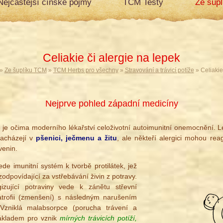
Nejčastější čínské pojmy
TCM Testy
Ze šup
Celiakie či alergie na lepek
»
Ze šuplíku TCM
»
TCM Herbs pro všechny
»
Stravování a trávicí potíže
» Celiakie
Nejprve pohled západní medicíny
ie je očima moderního lékařství celoživotní autoimunitní onemocnění. Le
nacházejí v
pšenici, ječmenu a žitu
, ale někteří alergici mohou rea
venin.
ede imunitní systém k tvorbě protilátek, jež
a zodpovídající za vstřebávání živin z potravy.
zující potraviny vede k zánětu střevní
 atrofii (zmenšení) s následným narušením
. Vzniklá malabsorpce (porucha trávení a
základem pro vznik
mírných trávicích potíží,