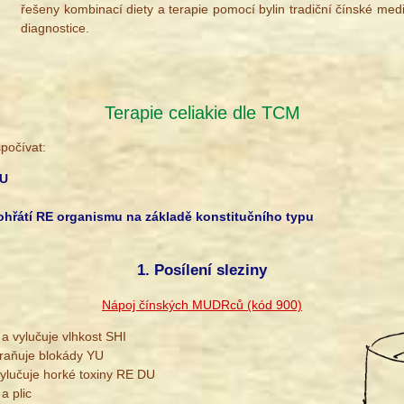
řešeny kombinací diety a terapie pomocí bylin tradiční čínské me
diagnostice.
Terapie celiakie dle TCM
spočívat:
XU
hřátí RE organismu na základě konstitučního typu
1. Posílení sleziny
Nápoj čínských MUDRců (kód 900)
 a vylučuje vlhkost SHI
traňuje blokády YU
vylučuje horké toxiny RE DU
 a plic