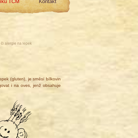
líku TCM
Kontakt
 či alergie na lepek
pek (gluten), je směsí bílkovin
govat i na oves, jenž obsahuje