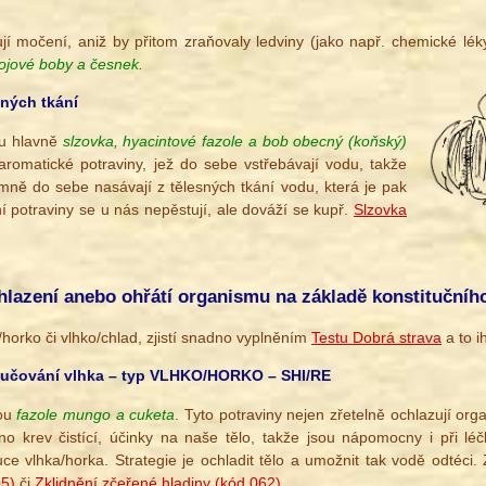
jí močení, aniž by přitom zraňovaly ledviny (jako např. chemické lék
 sojové boby a česnek.
sných tkání
ou hlavně
slzovka, hyacintové fazole a bob obecný (koňský)
romatické potraviny, jež do sebe vstřebávají vodu, takže
émně do sebe nasávají z tělesných tkání vodu, která je pak
í potraviny se u nás nepěstují, ale dováží se kupř.
Slzovka
.
hlazení anebo ohřátí organismu na základě konstitučníh
o/horko či vlhko/chlad, zjistí snadno vyplněním
Testu Dobrá strava
a to i
ylučování vlhka – typ VLHKO/HORKO – SHI/RE
sou
fazole mungo a cuketa
. Tyto potraviny nejen zřetelně ochlazují or
eno krev čistící, účinky na naše tělo, takže jsou nápomocny i při l
tuce vlhka/horka. Strategie je ochladit tělo a umožnit tak vodě odtéci.
05)
či
Zklidnění zčeřené hladiny (kód 062)
.