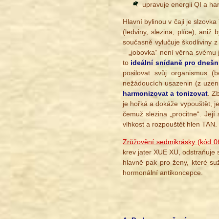
upravuje energii QI a ha
Hlavní bylinou v čaji je slzovk
(ledviny, slezina, plíce), aniž
současně vylučuje škodliviny z
– „jobovka“ není věrna svému 
to
ideální snídaně pro dnešn
posilovat svůj organismus (
nežádoucích usazenin (z uze
harmonizovat a tonizovat
. Z
je hořká a dokáže vypouštět, j
čemuž slezina „procitne“. Její
vlhkost a rozpouštět hlen TAN.
Zrůžovění sedmikrásky (kód 0
krev jater XUE XU, odstraňuje 
hlavně pak pro ženy, které su
hormonální antikoncepce.