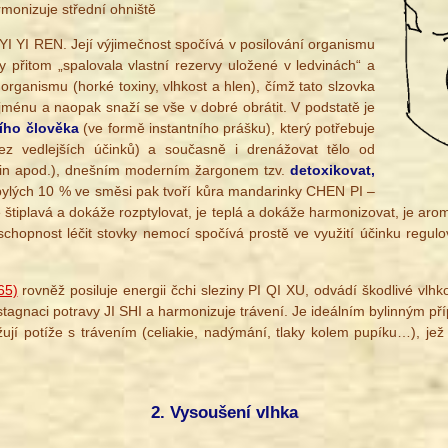
rmonizuje střední ohniště
a YI YI REN. Její výjimečnost spočívá v posilování organismu
 by přitom „spalovala vlastní rezervy uložené v ledvinách“ a
 organismu (horké toxiny, vlhkost a hlen), čímž tato slzovka
jménu a naopak snaží se vše v dobré obrátit. V podstatě je
ího člověka
(ve formě instantního prášku), který potřebuje
bez vedlejších účinků) a současně i drenážovat tělo od
nin apod.), dnešním moderním žargonem tzv.
detoxikovat,
bylých 10 % ve směsi pak tvoří kůra mandarinky CHEN PI –
e štiplavá a dokáže rozptylovat, je teplá a dokáže harmonizovat, je aro
 schopnost léčit stovky nemocí spočívá prostě ve využití účinku regulo
65)
rovněž posiluje energii čchi sleziny PI QI XU, odvádí škodlivé vlh
stagnaci potravy JI SHI a harmonizuje trávení. Je ideálním bylinným p
žují potíže s trávením (celiakie, nadýmání, tlaky kolem pupíku…), jež
2. Vysoušení vlhka