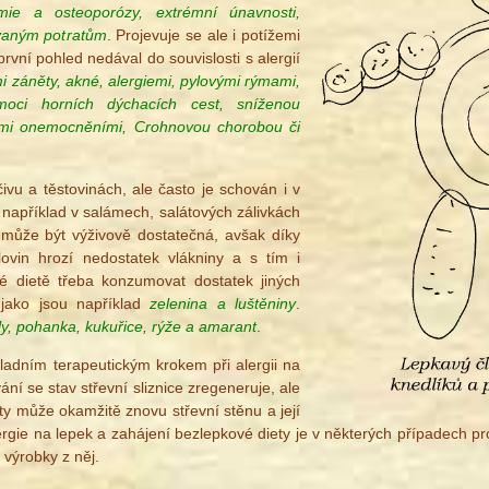
ie a osteoporózy, extrémní únavnosti,
vaným potratům
. Projevuje se ale i potížemi
rvní pohled nedával do souvislosti s alergií
 záněty, akné, alergiemi, pylovými rýmami,
oci horních dýchacích cest, sníženou
ími onemocněními, Crohnovou chorobou či
vu a těstovinách, ale často je schován i v
o například v salámech, salátových zálivkách
 může být výživově dostatečná, avšak díky
ovin hrozí nedostatek vlákniny a s tím i
vé dietě třeba konzumovat dostatek jiných
 jako jsou například
zelenina a luštěniny
.
ly, pohanka, kukuřice, rýže a amarant
.
ladním terapeutickým krokem při alergii na
ání se stav střevní sliznice zregeneruje, ale
y může okamžitě znovu střevní stěnu a její
 alergie na lepek a zahájení bezlepkové diety je v některých případec
 výrobky z něj.