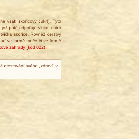
ne však skořicový cukr!). Tyto
 jež poté odpařuje vlhko, ostrá
tvička skořice. Rovněž čerstvý
 buď ve formě moče či ve formě
kové zahrady (kód 022)
.
é otestování svého „zdraví“ v