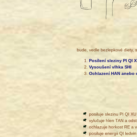
bude, vedle bezlepkové diety, 
Posílení sleziny PI QI 
Vysoušení vlhka SHI
Ochlazení HAN anebo o
posiluje slezinu PI QI XU
vylučuje hlen TAN a ods
ochlazuje horkost RE a 
posiluje energii QI ledvin