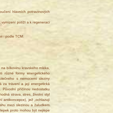
loučení hlavních potravinových
k vymizení potíží a k regeneraci
ii i podle TCM:
e na bílkovinu kravského mléka,
sti různé formy energetického
polečného s nemocemi sleziny
za trávení a její energetická
). Původní příčinou nedostatku
dná strava, stres, životní styl
 antikoncepce), jež „ochlazují
ztahu mezi slezinou a žaludkem
na lepek proto mohou být nejlépe