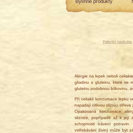
Bylinné produkty
Patentní medicína
Alergie na lepek neboli celiak
gliadinu a gluteinu, které se 
gluteinu podobnou bílkovinu, a
Při celiakii konzumace lepku v
napadají citlivou sliznici střev
Opakovaná konzumace alergi
sliznice, popřípadě až k její
schopnosti trávení potravin
vstřebávání živin) může být 