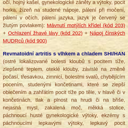
očí, hojný kašel, gynekologické záněty a výtoky, pocit
horka, žízeň na studené nápoje, pálení při močení,
pálení v očích, pálení jazyka, jazyk je červený se
žlutým povlakem):
Mávnutí motýlích křídel (kód 203)
+
Ochlazení žhavé lávy (kód 202)
+
Nápoj čínských
MUDRců (kód 900)
Revmatoidní artritis s vlhkem a chladem SHI/HAN
(ostré lokalizované bolesti kloubů s pocitem tíže,
zlepšené teplem, oteklé klouby, závislé na změně
počasí, třesavkou, zimnicí, bolestmi svalů, chybějícím
pocením, studenými končetinami, které se zlepší
®
oblečením a zahřátím pocit tíže po těle, v hlavě či v
končetinách, tlak a plnost na hrudi či na břiše,
nejasná mysl, zakalená moč, měkká stolice,
páchnoucí husté gynekologické výtoky, ekzémy s
páchnoucími lepkavými výtoky, lepkavý pocit