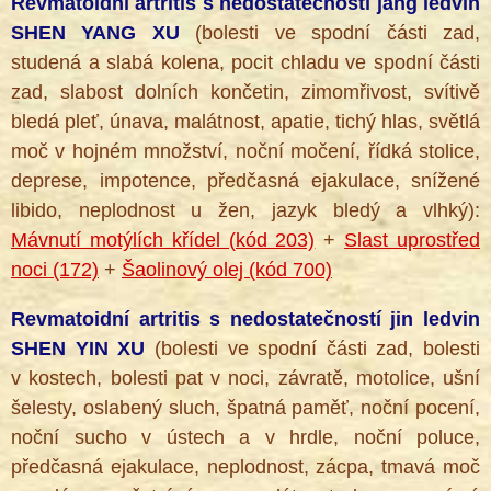
Revmatoidní artritis s nedostatečností jang ledvin
SHEN YANG XU
(bolesti ve spodní části zad,
studená a slabá kolena, pocit chladu ve spodní části
zad, slabost dolních končetin, zimomřivost, svítivě
bledá pleť, únava, malátnost, apatie, tichý hlas, světlá
moč v hojném množství, noční močení, řídká stolice,
deprese, impotence, předčasná ejakulace, snížené
libido, neplodnost u žen, jazyk bledý a vlhký):
Mávnutí motýlích křídel (kód 203)
+
Slast uprostřed
noci (172)
+
Šaolinový olej (kód 700)
Revmatoidní artritis s nedostatečností jin ledvin
SHEN YIN XU
(bolesti ve spodní části zad, bolesti
v kostech, bolesti pat v noci, závratě, motolice, ušní
šelesty, oslabený sluch, špatná paměť, noční pocení,
noční sucho v ústech a v hrdle, noční poluce,
předčasná ejakulace, neplodnost, zácpa, tmavá moč