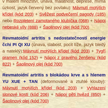
v malém množství, únava, malátnost, deprese, mírná
úzkost, jazyk červený bez povlaku):
Mávnutí motýlích
křídel (kód 203)
+
Svěžest podvečerní pagody (185)
nebo
Rozpletení zamotaného klubíčka (068)
+
Nápoj
nebeské víly (888)
+
Šaolinový olej (kód 700)
Revmatoidní artritis s nedostatečností energie
čchi PI QI XU
(únava, slabost, pocit tíže, jazyk bledý
a nateklý):
Mávnutí motýlích křídel (kód 203)
+
Tygří
pramen (kód 152)
+
Nápoj z pravého ženšenu (kód
822)
+
Šaolinový olej (kód 700)
Revmatoidní artritis s blokádou krve a s hlenem
YU XUE + TAN
(deformované a ztuhlé klouby):
Mávnutí motýlích křídel (kód 203)
+
Vyhlazení
slonové kosti (kód 206)
+
Nápoj pěti hvězd (850)
+
Šaolinový olej (kód 700)