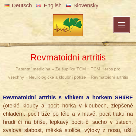
Deutsch
English
Slovensky
Revmatoidní artritis
Patentní medicína
»
Ze šuplíku TCM
»
TCM Herbs pro
všechny
»
Neurologické a kloubní potíže
» Revmatoidní artritis
Revmatoidní artritis s vlhkem a horkem SHI/RE
(oteklé klouby a pocit horka v kloubech, zlepšené
chladem, pocit tíže po těle a v hlavě, pocit tlaku na
hrudi či na břiše, lepkavý pocit či sucho v ústech,
svalová slabost, měkká stolice, výtoky z nosu, uší,