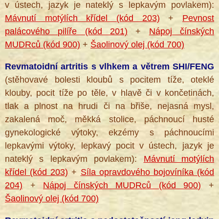
v ústech, jazyk je nateklý s lepkavým povlakem):
Mávnutí motýlích křídel (kód 203)
+
Pevnost
palácového pilíře (kód 201)
+
Nápoj čínských
MUDRců (kód 900)
+
Šaolinový olej (kód 700)
Revmatoidní artritis s vlhkem a větrem SHI/FENG
(stěhovavé bolesti kloubů s pocitem tíže, oteklé
klouby, pocit tíže po těle, v hlavě či v končetinách,
tlak a plnost na hrudi či na břiše, nejasná mysl,
zakalená moč, měkká stolice, páchnoucí husté
gynekologické výtoky, ekzémy s páchnoucími
lepkavými výtoky, lepkavý pocit v ústech, jazyk je
nateklý s lepkavým povlakem):
Mávnutí motýlích
křídel (kód 203)
+
Síla opravdového bojovíníka (kód
204)
+
Nápoj čínských MUDRců (kód 900)
+
Šaolinový olej (kód 700)