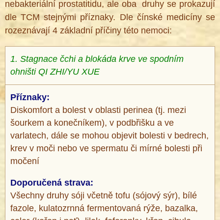
nebakteriální prostatitidu, ale oba druhy se prokazují
dle TCM stejnými příznaky. Dle čínské medicíny se
rozeznávají 4 základní příčiny této nemoci:
1. Stagnace čchi a blokáda krve ve spodním
ohništi QI ZHI/YU XUE
Příznaky:
Diskomfort a bolest v oblasti perinea (tj. mezi
šourkem a konečníkem), v podbřišku a ve
varlatech, dále se mohou objevit bolesti v bedrech,
krev v moči nebo ve spermatu či mírné bolesti při
močení
Doporučená strava:
Všechny druhy sóji včetně tofu (sójový sýr), bílé
fazole, kulatozrnná fermentovaná rýže, bazalka,