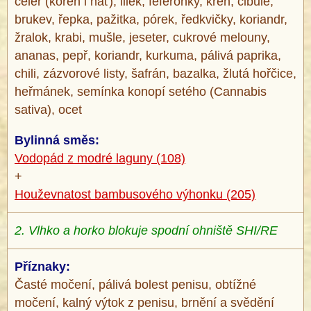
celer (kořen i nať), lilek, feferonky, křen, cibule,
brukev, řepka, pažitka, pórek, ředkvičky, koriandr,
žralok, krabi, mušle, jeseter, cukrové melouny,
ananas, pepř, koriandr, kurkuma, pálivá paprika,
®
chili, zázvorové listy, šafrán, bazalka, žlutá hořčice,
heřmánek, semínka konopí setého (Cannabis
sativa), ocet
Bylinná směs:
Vodopád z modré laguny (108)
+
Houževnatost bambusového výhonku (205)
2. Vlhko a horko blokuje spodní ohniště SHI/RE
Příznaky:
Časté močení, pálivá bolest penisu, obtížné
močení, kalný výtok z penisu, brnění a svědění