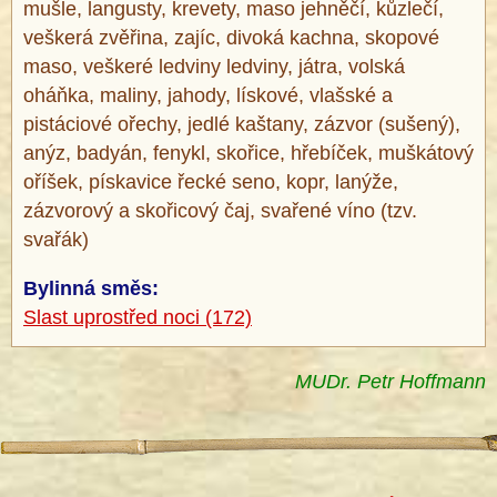
mušle, langusty, krevety, maso jehněčí, kůzlečí,
veškerá zvěřina, zajíc, divoká kachna, skopové
maso, veškeré ledviny ledviny, játra, volská
oháňka, maliny, jahody, lískové, vlašské a
pistáciové ořechy, jedlé kaštany, zázvor (sušený),
anýz, badyán, fenykl, skořice, hřebíček, muškátový
oříšek, pískavice řecké seno, kopr, lanýže,
zázvorový a skořicový čaj, svařené víno (tzv.
svařák)
Bylinná směs:
Slast uprostřed noci (172)
MUDr. Petr Hoffmann