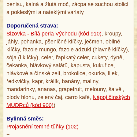
penisu, kalná a žlutá moč, zácpa se suchou stolicí
a pokleslými a nateklými varlaty
Doporučená strava:
Slzovka - Bílá perla Východu (kód 910)
, kroupy,
jáhly, pohanka, pšeničné klíčky, ječmen, obilné
klíčky, fazole mungo, fazole adzuki (hlavně klíčky),
sója (i klíčky), celer, řapíkatý celer, cukety, dýně,
čekanka, hlávkový salátů, kapusta, kukuřice,
hlávkové a čínské zelí, brokolice, okurka, lilek,
ředkvičky, kapr, králík, banány, maliny,
mandarinky, ananas, grapefruit, melouny, šalvěj,
plody hlohu, zelený čaj, carro kafé,
Nápoj čínských
MUDRců (kód 900)
)
Bylinná směs:
Projasnění temné tůňky (102)
+