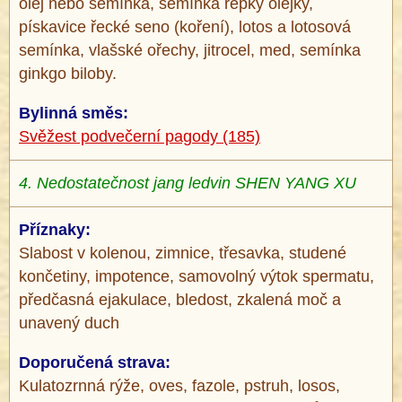
olej nebo semínka, semínka řepky olejky,
pískavice řecké seno (koření), lotos a lotosová
semínka, vlašské ořechy, jitrocel, med, semínka
ginkgo biloby.
Bylinná směs:
Svěžest podvečerní pagody (185)
4. Nedostatečnost jang ledvin SHEN YANG XU
Příznaky:
Slabost v kolenou, zimnice, třesavka, studené
končetiny, impotence, samovolný výtok spermatu,
předčasná ejakulace, bledost, zkalená moč a
unavený duch
Doporučená strava:
Kulatozrnná rýže, oves, fazole, pstruh, losos,