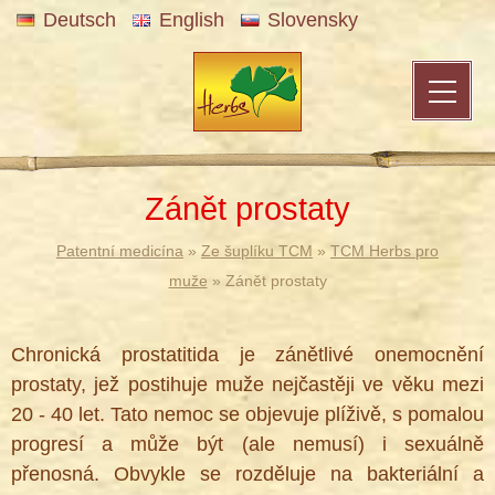
Deutsch
English
Slovensky
Zánět prostaty
Patentní medicína
»
Ze šuplíku TCM
»
TCM Herbs pro
muže
» Zánět prostaty
Chronická prostatitida je zánětlivé onemocnění
prostaty, jež postihuje muže nejčastěji ve věku mezi
20 - 40 let. Tato nemoc se objevuje plíživě, s pomalou
progresí a může být (ale nemusí) i sexuálně
přenosná. Obvykle se rozděluje na bakteriální a