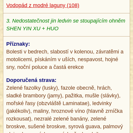
Vodopád z modré laguny (108)
3. Nedostatečnost jin ledvin se stoupajícím ohněm
SHEN YIN XU + HUO
Příznaky:
Bolesti v bedrech, slabostí v kolenou, závratěmi a
motolicemi, pískáním v uších, nespavost, hojné
sny, noční poluce a častá erekce
Doporučená strava:
Zelené fazolky (lusky), fazole obecně, hrách,
sladké brambory (jamy), pažitka, mušle (slávky),
mořské řasy (obzvláště Laminatae), ledvinky
(jakékoliv), maliny, hroznové víno (hlavně zrníčka
rozkousat), nezralé zelené banány, zelené
broskve, sušené broskve, syrová guava, palmový