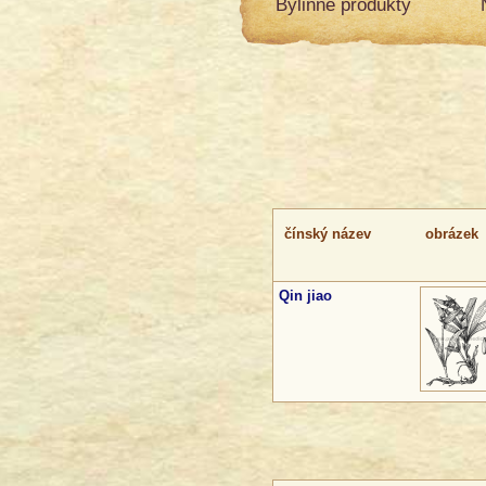
Bylinné produkty
čínský název
obrázek
Qin jiao