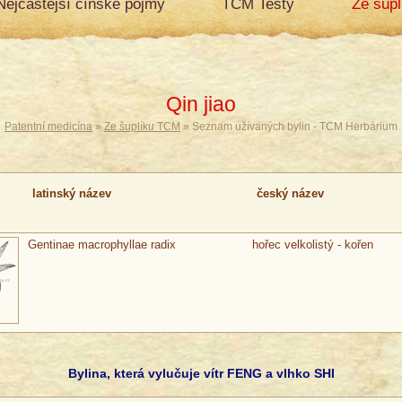
Nejčastější čínské pojmy
TCM Testy
Ze šup
Qin jiao
Patentní medicína
»
Ze šuplíku TCM
» Seznam užívaných bylin - TCM Herbárium
latinský název
český název
Gentinae macrophyllae radix
hořec velkolistý - kořen
Bylina, která vylučuje vítr FENG a vlhko SHI