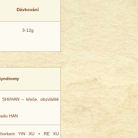
Dávkování
3-12g
Syndromy
 SHI/HAN – křeče, obzvláště
®
hladu HAN
ým horkem YIN XU + RE XU