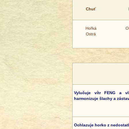
Chuť
Hořká
O
Ostrá
Vylučuje vítr FENG a v
harmonizuje šlachy a zásta
Ochlazuje horko z nedosta