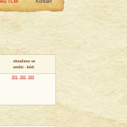
líku TCM
Kontakt
obsaženo ve
směsi - kód:
201
,
202
,
203