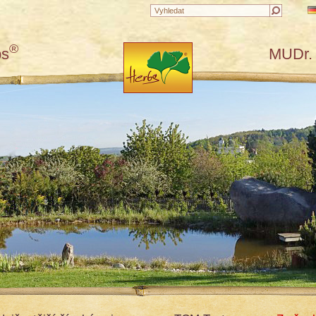
®
bs
MUDr. 