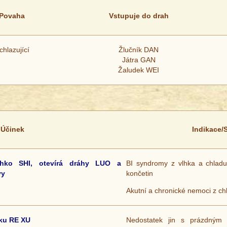
Povaha
Vstupuje do drah
chlazující
Žlučník DAN
Játra GAN
Žaludek WEI
Účinek
Indikace/
lhko SHI, otevírá dráhy LUO a
BI syndromy z vlhka a chladu
vy
končetin
Akutní a chronické nemoci z c
tku RE XU
Nedostatek jin s prázdn