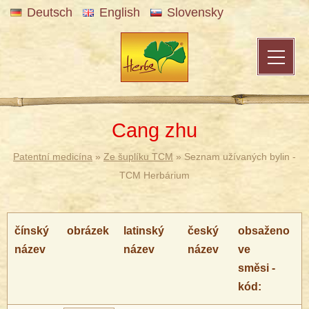
Deutsch
English
Slovensky
Cang zhu
Patentní medicína
»
Ze šuplíku TCM
» Seznam užívaných bylin -
TCM Herbárium
čínský
obrázek
latinský
český
obsaženo
název
název
název
ve
směsi -
kód: