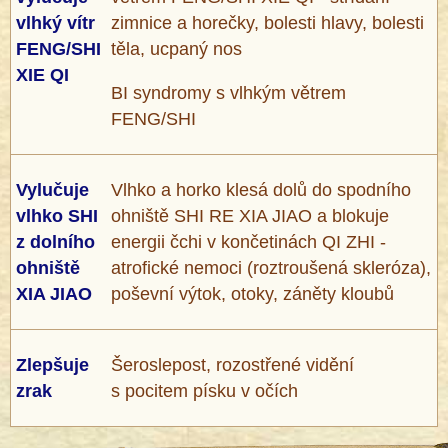
vlhký vítr
zimnice a horečky, bolesti hlavy, bolesti
FENG/SHI
těla, ucpaný nos
XIE QI
BI syndromy s vlhkým větrem
FENG/SHI
Vylučuje
Vlhko a horko klesá dolů do spodního
vlhko SHI
ohniště SHI RE XIA JIAO a blokuje
z dolního
energii čchi v končetinách QI ZHI -
ohniště
atrofické nemoci (roztroušená skleróza),
XIA JIAO
poševní výtok, otoky, záněty kloubů
Zlepšuje
Šeroslepost, rozostřené vidění
zrak
s pocitem písku v očích