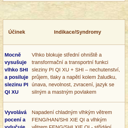
Účinek
Indikace/Syndromy
Mocně
Vlhko blokuje střední ohniště a
vysušuje
transformační a transportní funkci
vlhko SHI
sleziny PI QI XU + SHI – nechutenství,
a posiluje
průjem, tlaky a napětí kolem žaludku,
slezinu PI
únava, nevolnost, zvracení, jazyk se
QI XU
silným a mastným povlakem
Vyvolává
Napadení chladným vlhkým větrem
pocení a
FENG/HAN/SHI XIE QI a vlhkým
vylučuje
větrem FENG/SHI XIE QI - střídání