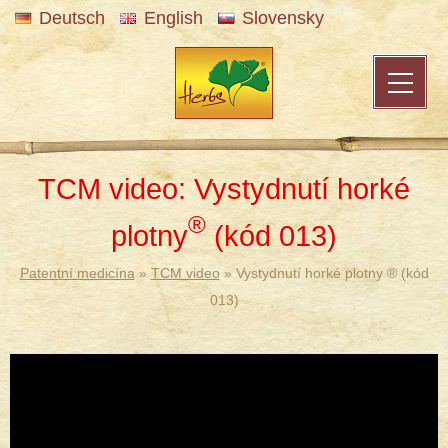
Deutsch
English
Slovensky
TCM video: Vystydnutí horké
®
plotny
(kód 013)
®
Patentní medicína
»
TCM video
» Vystydnutí horké plotny ® (kód
013)