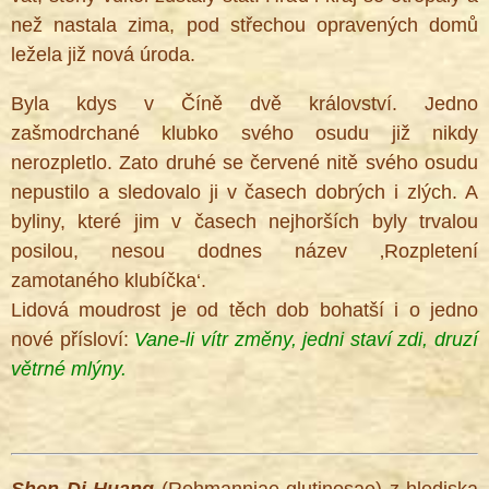
než nastala zima, pod střechou opravených domů
ležela již nová úroda.
Byla kdys v Číně dvě království. Jedno
zašmodrchané klubko svého osudu již nikdy
nerozpletlo. Zato druhé se červené nitě svého osudu
nepustilo a sledovalo ji v časech dobrých i zlých. A
byliny, které jim v časech nejhorších byly trvalou
posilou, nesou dodnes název ‚Rozpletení
zamotaného klubíčka‘.
Lidová moudrost je od těch dob bohatší i o jedno
nové přísloví:
Vane-li vítr změny,
jedni staví zdi,
druzí
větrné mlýny.
Shen Di Huang
(Rehmanniae glutinosae) z hlediska