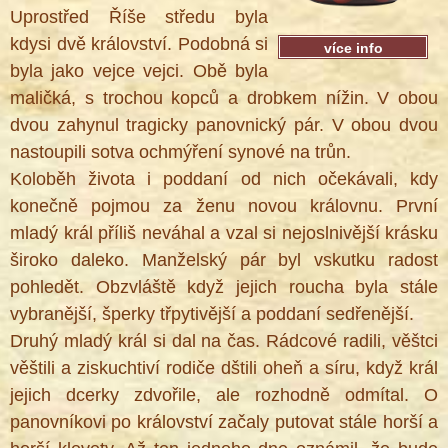
Uprostřed Říše středu byla
kdysi dvě království. Podobná si
více info
byla jako vejce vejci. Obě byla
maličká, s trochou kopců a drobkem nížin. V obou
dvou zahynul tragicky panovnický pár. V obou dvou
nastoupili sotva ochmýření synové na trůn.
Koloběh života i poddaní od nich očekávali, kdy
konečně pojmou za ženu novou královnu. První
mladý král příliš neváhal a vzal si nejoslnivější krásku
široko daleko. Manželský pár byl vskutku radost
pohledět. Obzvláště když jejich roucha byla stále
vybranější, šperky třpytivější a poddaní sedřenější.
Druhý mladý král si dal na čas. Rádcové radili, věštci
věštili a ziskuchtiví rodiče dštili oheň a síru, když král
®
jejich dcerky zdvořile, ale rozhodně odmítal. O
panovníkovi po království začaly putovat stále horší a