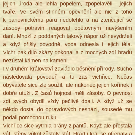
jejich úroda ale lehla popelem, zpopelavěli i jejich
tváře. Ve svém stinném opevnění ale nic z toho
k panovnickému páru nedolehlo a na ztenčující se
zásoby potravin reagoval opětovným navýšením
daní. Mnozí z poddaných takový nápor už nevydrželi
a když přišly povodně, voda odnesla i jejich těla.
Vichr pak dílo zkázy dokonal a z mocných zdí hradu
nezůstal kámen na kameni.
I v druhém království zavládlo běsnění přírody. Sucho
následovala povodeň a tu zas vichřice. Nečas
obyvatele sice zle soužil, ale nakonec jejich kořínek i
dobře utužil. Z časů hojnosti měli zásoby. O pevnost
zdí svých obydlí vždy pečlivě dbali. A když už se
někdo dostal do opravdových nesnází, sousedé mu
podali pomocnou ruku.
Vichřice sice vytrhla brány z pantů. Když ale přestala
vát, stěny vůkol zůstaly stát. Hrad i kraj se otřepaly a