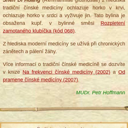
tradiční čínské medicíny ochlazuje horko v krvi,
ochlazuje horko v srdci a vyživuje jin. Tato bylina je
obsažena kupř. v bylinné směsi
Rozpletení
zamotaného klubíčka (kód 068)
.
Z hlediska moderní medicíny se užívá při chronických
zánětech a pálení žáhy.
Více informací o tradiční čínské medicíně se dozvíte
v knize
Na frekvenci čínské medicíny (2002)
a
Od
pramene čínské medícíny (2007)
.
MUDr. Petr Hoffmann
Informace ke zpracování osobních údajů