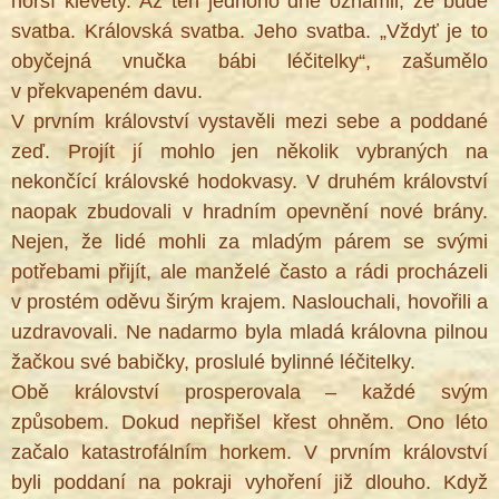
horší klevety. Až ten jednoho dne oznámil, že bude
svatba. Královská svatba. Jeho svatba. „Vždyť je to
obyčejná vnučka bábi léčitelky“, zašumělo
v překvapeném davu.
V prvním království vystavěli mezi sebe a poddané
zeď. Projít jí mohlo jen několik vybraných na
nekončící královské hodokvasy. V druhém království
naopak zbudovali v hradním opevnění nové brány.
Nejen, že lidé mohli za mladým párem se svými
potřebami přijít, ale manželé často a rádi procházeli
v prostém oděvu širým krajem. Naslouchali, hovořili a
uzdravovali. Ne nadarmo byla mladá královna pilnou
žačkou své babičky, proslulé bylinné léčitelky.
Obě království prosperovala – každé svým
způsobem. Dokud nepřišel křest ohněm. Ono léto
začalo katastrofálním horkem. V prvním království
byli poddaní na pokraji vyhoření již dlouho. Když