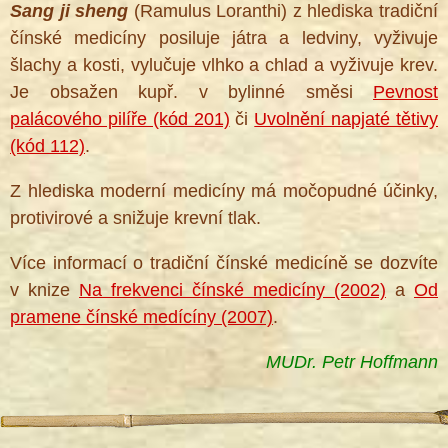
Sang ji sheng
(Ramulus Loranthi) z hlediska tradiční
čínské medicíny posiluje játra a ledviny, vyživuje
šlachy a kosti, vylučuje vlhko a chlad a vyživuje krev.
Je obsažen kupř. v bylinné směsi
Pevnost
palácového pilíře (kód 201)
či
Uvolnění napjaté tětivy
(kód 112)
.
Z hlediska moderní medicíny má močopudné účinky,
protivirové a snižuje krevní tlak.
Více informací o tradiční čínské medicíně se dozvíte
v knize
Na frekvenci čínské medicíny (2002)
a
Od
pramene čínské medícíny (2007)
.
MUDr. Petr Hoffmann