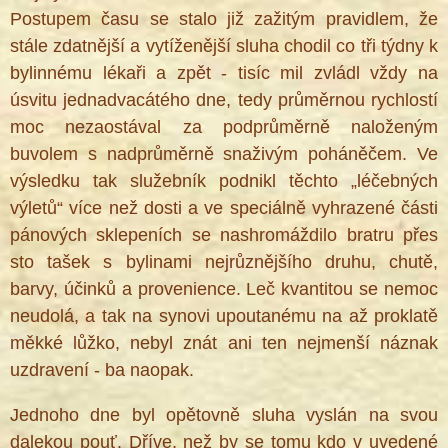
Postupem času se stalo již zažitým pravidlem, že
stále zdatnější a vytíženější sluha chodil co tři týdny k
bylinnému lékaři a zpět - tisíc mil zvládl vždy na
®
úsvitu jednadvacátého dne, tedy průměrnou rychlostí
moc nezaostával za podprůměrně naloženým
buvolem s nadprůměrně snaživým poháněčem. Ve
výsledku tak služebník podnikl těchto „léčebných
výletů“ více než dosti a ve speciálně vyhrazené části
pánových sklepeních se nashromáždilo bratru přes
sto tašek s bylinami nejrůznějšího druhu, chutě,
barvy, účinků a provenience. Leč kvantitou se nemoc
neudolá, a tak na synovi upoutanému na až proklatě
měkké lůžko, nebyl znát ani ten nejmenší náznak
uzdravení - ba naopak.
Jednoho dne byl opětovně sluha vyslán na svou
dalekou pouť. Dříve, než by se tomu kdo v uvedené