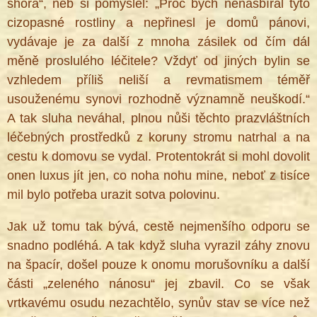
shora“, neb si pomyslel: „Proč bych nenasbíral tyto
cizopasné rostliny a nepřinesl je domů pánovi,
vydávaje je za další z mnoha zásilek od čím dál
měně proslulého léčitele? Vždyť od jiných bylin se
vzhledem příliš neliší a revmatismem téměř
usouženému synovi rozhodně významně neuškodí.“
A tak sluha neváhal, plnou nůši těchto prazvláštních
léčebných prostředků z koruny stromu natrhal a na
cestu k domovu se vydal. Protentokrát si mohl dovolit
onen luxus jít jen, co noha nohu mine, neboť z tisíce
mil bylo potřeba urazit sotva polovinu.
Jak už tomu tak bývá, cestě nejmenšího odporu se
snadno podléhá. A tak když sluha vyrazil záhy znovu
na špacír, došel pouze k onomu morušovníku a další
části „zeleného nánosu“ jej zbavil. Co se však
vrtkavému osudu nezachtělo, synův stav se více než