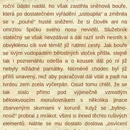
roční údobí nadál, ho však zastihla sněhová bouře,
která po dostatečném vyřádění „ustoupila“ a změnila
se v „pouhé“ husté sněžení, že si člověk ani na
omrzlou špičku svého nosu neviděl. Služebník
statečný se však nevzdával a dál razil sníh nesníh k
obvyklému cíli své téměř již rutinní cesty. Jak bouře
se svým vodopádem bělostných vloček přišla, stejně
tak i poznenáhlu odešla a o kousek dál po ní již
nebyly nižádné památky. Nicméně chodec byl již
příliš unavený, než aby pokračoval dál vdál a padl na
tvrdou zem zcela vyčerpán. Osud tomu chtěl, že se
tak stalo přímo pod výjimečně vzrostlým
běloskvoucím morušovníkem s několika jinace
zbarvenými skvrnami v koruně. Když se „bylino-
nosič“ probral z mrákot, všiml si ihned těchto rušivých
elementů. Náhle se mu dostalo doslova „osvícení