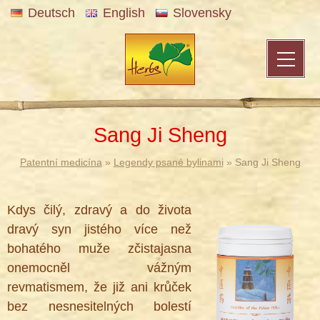
Deutsch
English
Slovensky
Sang Ji Sheng
Patentní medicína
»
Legendy psané bylinami
» Sang Ji Sheng
Kdys čilý, zdravý a do života
dravý syn jistého více než
bohatého muže zčistajasna
onemocněl vážným
revmatismem, že již ani krůček
bez nesnesitelných bolestí