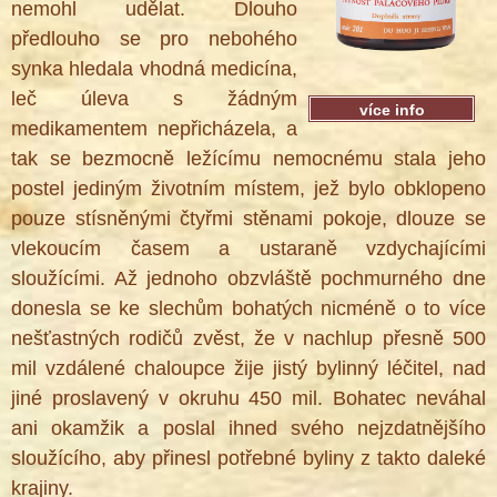
nemohl udělat. Dlouho
předlouho se pro nebohého
synka hledala vhodná medicína,
leč úleva s žádným
více info
medikamentem nepřicházela, a
tak se bezmocně ležícímu nemocnému stala jeho
postel jediným životním místem, jež bylo obklopeno
pouze stísněnými čtyřmi stěnami pokoje, dlouze se
vlekoucím časem a ustaraně vzdychajícími
sloužícími. Až jednoho obzvláště pochmurného dne
donesla se ke slechům bohatých nicméně o to více
nešťastných rodičů zvěst, že v nachlup přesně 500
mil vzdálené chaloupce žije jistý bylinný léčitel, nad
jiné proslavený v okruhu 450 mil. Bohatec neváhal
ani okamžik a poslal ihned svého nejzdatnějšího
sloužícího, aby přinesl potřebné byliny z takto daleké
krajiny.