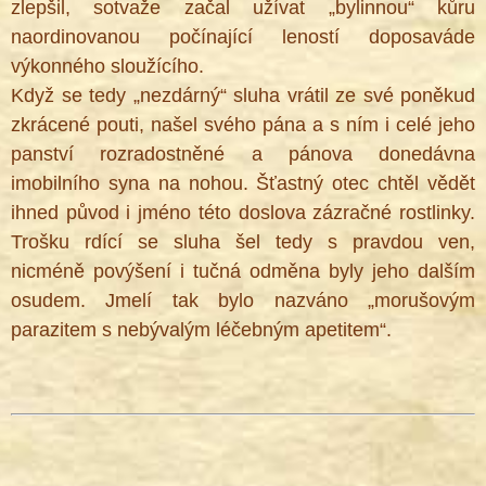
zlepšil, sotvaže začal užívat „bylinnou“ kůru
naordinovanou počínající leností doposaváde
výkonného sloužícího.
Když se tedy „nezdárný“ sluha vrátil ze své poněkud
zkrácené pouti, našel svého pána a s ním i celé jeho
panství rozradostněné a pánova donedávna
imobilního syna na nohou. Šťastný otec chtěl vědět
ihned původ i jméno této doslova zázračné rostlinky.
Trošku rdící se sluha šel tedy s pravdou ven,
nicméně povýšení i tučná odměna byly jeho dalším
osudem. Jmelí tak bylo nazváno „morušovým
parazitem s nebývalým léčebným apetitem“.