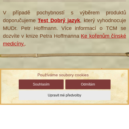
V případě pochybností s výběrem produktů
doporučujeme
Test Dobrý jazyk
, který vyhodnocuje
MUDr. Petr Hoffmann. Více informací o TCM se
dozvíte v knize Petra Hoffmanna
Ke kořenům čínské
medicíny.
.
Informace ke zpracování osobních údajů
Používáme soubory cookies
Správa cookies
| Chráněno službou reCAPTCHA
Ochrana
Souhlasím
Odmítám
soukromí a smluvní podmínky
Upravit mé předvolby
© TCM Herbs, s.r.o., vyrobil
Simopt, s.r.o.