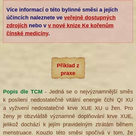
Více informací o této bylinné směsi a jejích
účincích naleznete ve
veřejně dostupných
zdrojích
nebo v
v nové knize Ke kořenům
čínské medicíny
.
Příklad z
praxe
Popis dle TCM
- Jedná se o nejvýznamnější směs
k posílení nedostatečné vitální energie čchi QI XU
a vyživení nedostatečné krve XUE XU u žen. Pro
ženy je obzvláště významné doplňování krve XUE,
jelikož dochází k jejím pravidelným ztrátám během
menstruace. Kouzlo této směsi spočívá v tom, že