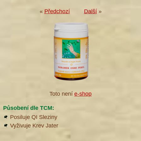
«
Předchozí
Další
»
Toto není
e-shop
Působení dle TCM:
Posiluje QI Sleziny
Vyživuje Krev Jater