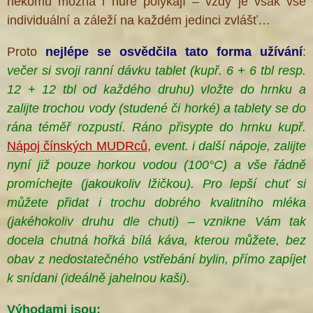
někomu možná i hůře polykají – vždy je však vše
individuální a záleží na každém jedinci zvlášť…
Proto
nejlépe se osvědčila
tato forma
užívání
:
večer si svoji ranní dávku tablet (kupř. 6 + 6 tbl resp.
12 + 12 tbl od každého druhu) vložte do hrnku a
®
zalijte trochou vody (studené či horké) a tablety
se do
rána téměř rozpustí. Ráno přisypte do hrnku kupř.
Nápoj čínských MUDRců
,
event. i další nápoje, zalijte
nyní již pouze horkou vodou (100°C) a vše řádně
promíchejte (jakoukoliv lžičkou). Pro lepší chuť si
můžete přidat i trochu dobrého kvalitního mléka
(jakéhokoliv druhu dle chuti) – vznikne Vám tak
docela chutná hořká bílá káva, kterou můžete, bez
obav z nedostatečného vstřebání bylin, přímo zapíjet
k snídani (ideálně jahelnou kaši
).
Výhodami jsou: