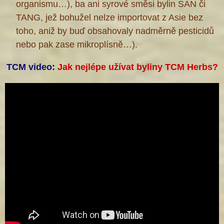
organismu…), ba ani syrové směsi bylin SAN či
TANG, jež bohužel nelze importovat z Asie bez
toho, aniž by buď obsahovaly nadměrně pesticidů
nebo pak zase mikroplísně…).
TCM video:
Jak nejlépe užívat byliny TCM Herbs?