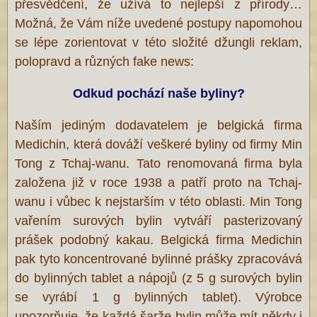
přesvědčení, že užívá to nejlepší z přírody…
Možná, že Vám níže uvedené postupy napomohou
se lépe zorientovat v této složité džungli reklam,
polopravd a různých fake news:
Odkud pochází naše byliny?
Naším jediným dodavatelem je belgická firma
Medichin, která dováží veškeré byliny od firmy Min
Tong z Tchaj-wanu. Tato renomovaná firma byla
založena již v roce 1938 a patří proto na Tchaj-
wanu i vůbec k nejstarším v této oblasti. Min Tong
vařením surových bylin vytváří pasterizovaný
prášek podobný kakau. Belgická firma Medichin
pak tyto koncentrované bylinné prášky zpracovává
do bylinných tablet a nápojů (z 5 g surových bylin
se vyrábí 1 g bylinných tablet). Výrobce
upozorňuje, že každá šarže bylin může mít někdy i