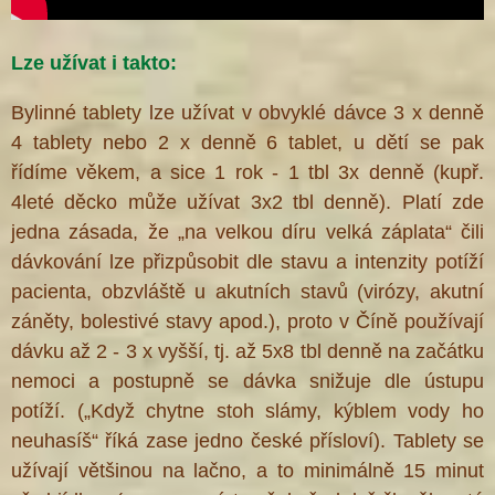
Lze užívat i takto:
Bylinné tablety lze užívat v obvyklé dávce 3 x denně
4 tablety nebo 2 x denně 6 tablet, u dětí se pak
řídíme věkem, a sice 1 rok - 1 tbl 3x denně (kupř.
4leté děcko může užívat 3x2 tbl denně). Platí zde
jedna zásada, že „na velkou díru velká záplata“ čili
dávkování lze přizpůsobit dle stavu a intenzity potíží
pacienta, obzvláště u akutních stavů (virózy, akutní
záněty, bolestivé stavy apod.), proto v Číně používají
dávku až 2 - 3 x vyšší, tj. až 5x8 tbl denně na začátku
nemoci a postupně se dávka snižuje dle ústupu
potíží. („Když chytne stoh slámy, kýblem vody ho
neuhasíš“ říká zase jedno české přísloví). Tablety se
užívají většinou na lačno, a to minimálně 15 minut