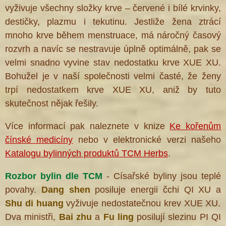
vyživuje všechny složky krve – červené i bílé krvinky,
destičky, plazmu i tekutinu. Jestliže žena ztrácí
mnoho krve během menstruace, má náročný časový
rozvrh a navíc se nestravuje úplně optimálně, pak se
velmi snadno vyvine stav nedostatku krve XUE XU.
Bohužel je v naší společnosti velmi časté, že ženy
trpí nedostatkem krve XUE XU, aniž by tuto
skutečnost nějak řešily.
Více informací pak naleznete v knize
Ke kořenům
čínské medicíny
nebo v elektronické verzi našeho
Katalogu bylinných produktů TCM Herbs
.
Rozbor bylin dle TCM
- Císařské byliny jsou teplé
povahy.
Dang shen
posiluje energii čchi QI XU a
Shu di huang
vyživuje nedostatečnou krev
XUE XU.
Dva ministři,
Bai zhu
a
Fu ling
posilují slezinu PI QI