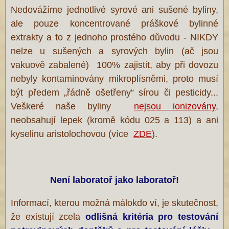
Nedovážíme jednotlivé syrové ani sušené byliny,
ale pouze koncentrované práškové bylinné
extrakty a to z jednoho prostého důvodu - NIKDY
nelze u sušených a syrových bylin (ač jsou
vakuově zabalené) 100% zajistit, aby při dovozu
nebyly kontaminovány mikroplísněmi, proto musí
být předem „řádně ošetřeny“ sírou či pesticidy...
Veškeré naše byliny
nejsou ionizovány
,
neobsahují lepek (kromě kódu 025 a 113) a ani
kyselinu aristolochovou (více
ZDE
).
Není laboratoř jako laboratoř!
Informací, kterou možná málokdo ví, je skutečnost,
že existují zcela
odlišná kritéria pro testování