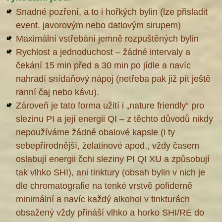
Snadné pozření, a to i hořkých bylin (lze přisladit
event. javorovým nebo datlovým sirupem)
Maximální vstřebání jemně rozpuštěných bylin
Rychlost a jednoduchost – žádné intervaly a
čekání 15 min před a 30 min po jídle a navíc
nahradí snídaňový nápoj (netřeba pak již pít ještě
ranní čaj nebo kávu).
Zároveň je tato forma užití i „nature friendly“ pro
slezinu PI a její energii QI – z těchto důvodů nikdy
nepoužíváme žádné obalové kapsle (i ty
sebepřírodnější, želatinové apod., vždy časem
oslabují energii čchi sleziny PI QI XU a způsobují
tak vlhko SHI), ani tinktury (obsah bylin v nich je
dle chromatografie na tenké vrstvě pofiderně
minimální a navíc každý alkohol v tinkturách
obsažený vždy přináší vlhko a horko SHI/RE do