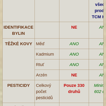
všec
produ
TCM H
IDENTIFIKACE
NE
AN
BYLIN
TĚŽKÉ KOVY
Měď
ANO
AN
Kadmium
ANO
AN
Rtuť
ANO
AN
Arzén
NE
AN
PESTICIDY
Celkový
Pouze 330
Minim
počet
druhů
602 d
pesticidů