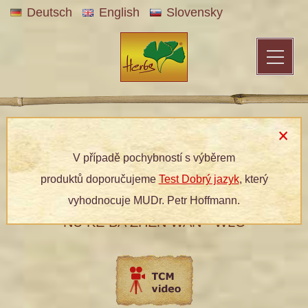
Deutsch
English
Slovensky
Patentní medicína
»
Bylinné produkty
»
Dle kategorií
»
Bylinné
tablety
» 191 NÁRAMEK OSMI PEREL
V případě pochybností s výběrem
produktů doporučujeme
Test Dobrý jazyk
, který
191 NÁRAMEK OSMI PEREL
vyhodnocuje MUDr. Petr Hoffmann.
NU KE BA ZHEN WAN - WLC