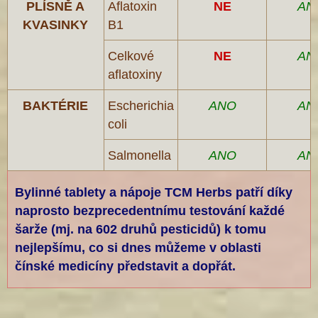
PLÍSNĚ A
Aflatoxin
NE
AN
KVASINKY
B1
Celkové
NE
AN
aflatoxiny
BAKTÉRIE
Escherichia
ANO
AN
coli
Salmonella
ANO
AN
Bylinné tablety a nápoje TCM Herbs patří díky
naprosto bezprecedentnímu testování každé
šarže (mj. na 602 druhů pesticidů) k tomu
nejlepšímu, co si dnes můžeme v oblasti
čínské medicíny představit a dopřát.