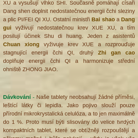
XU a vysušují vlhko SHI. Současně pomáhají císaři
Dang shen doplnit nedostatečnou energii čchi sleziny
a plic PI/FEI QI XU. Ostatní ministři
Bai shao
a
Dang
gui
vyživují nedostatečnou krev XUE XU, a tím
posilují účinek Shu di huang. Jeden z asistentů
Chuan xiong
vyživuje krev XUE a rozprouďuje
stagnující energii čchi QI, druhý
Zhi gan cao
doplňuje energii čchi QI a harmonizuje střední
ohniště ZHONG JIAO.
Dávkování
-
Naše tablety neobsahují žádné příměsi,
leštící látky či lepidla. Jako pojivo slouží pouze
přírodní mikrokrystalická celulóza, a to jen maximálně
do 1 %. Proto musí býti slisovány do velice tvrdých
kompaktních tablet, které se obtížněji rozpouštějí a