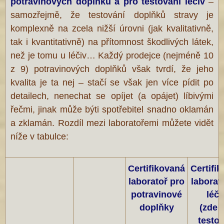
potravinových doplňků a pro testování
léčiv
–
samozřejmě, že testování doplňků stravy je
komplexně na zcela nižší úrovni (jak kvalitativně,
tak i kvantitativně) na přítomnost škodlivých látek,
než je tomu u léčiv… Každý prodejce (nejméně 10
z 9) potravinových doplňků však tvrdí, že jeho
kvalita je ta nej – stačí se však jen více pídit po
detailech, nenechat se opíjet (a opájet) líbivými
řečmi, jinak může býti spotřebitel snadno oklamán
a zklamán. Rozdíl mezi laboratořemi můžete vidět
níže v tabulce:
Certifikovaná
Certifi
laboratoř pro
laborat
potravinové
léči
doplňky
(zde 
testo