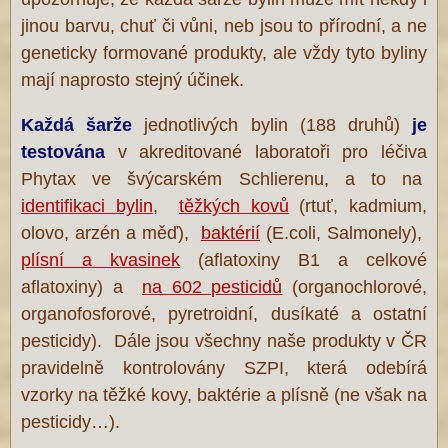
jinou barvu, chuť či vůni, neb jsou to přírodní, a ne
geneticky formované produkty, ale vždy tyto byliny
mají naprosto stejný účinek.
Každá šarže
jednotlivých bylin (188 druhů)
je
testována
v akreditované laboratoři pro léčiva
Phytax ve švýcarském Schlierenu, a to na
identifikaci bylin
,
těžkých kovů
(rtuť, kadmium,
olovo, arzén a měď),
baktérií
(E.coli, Salmonely),
plísní a kvasinek
(aflatoxiny B1 a celkové
aflatoxiny) a
na 602 pesticidů
(organochlorové,
organofosforové, pyretroidní, dusíkaté a ostatní
pesticidy). Dále jsou všechny naše produkty v ČR
pravidelně kontrolovány SZPI, která odebírá
vzorky na těžké kovy, baktérie a plísně (ne však na
pesticidy…).