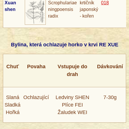
Xuan
Scrophulariae
krtičník
018
shen
ningpoensis
japonský
radix
- kořen
Bylina, která ochlazuje horko v krvi RE XUE
®
Chuť
Povaha
Vstupuje do
Dávkování
drah
Slaná
Ochlazující
Ledviny SHEN
7-30g
Sladká
Plíce FEI
Hořká
Žaludek WEI