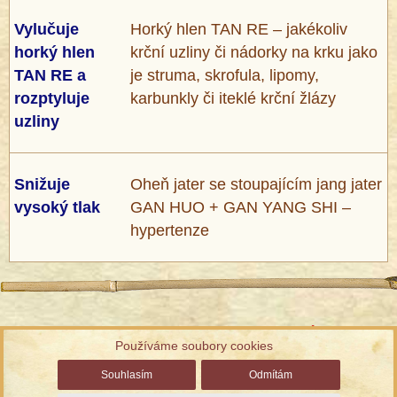
Vylučuje
Horký hlen TAN RE – jakékoliv
horký hlen
krční uzliny či nádorky na krku jako
TAN RE a
je struma, skrofula, lipomy,
rozptyluje
karbunkly či iteklé krční žlázy
uzliny
Snižuje
Oheň jater se stoupajícím jang jater
vysoký tlak
GAN HUO + GAN YANG SHI –
hypertenze
Informace ke zpracování osobních údajů
Používáme soubory cookies
Správa cookies
| Chráněno službou reCAPTCHA
Ochrana
Souhlasím
Odmítám
soukromí a smluvní podmínky