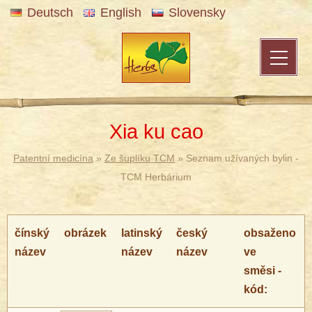
Deutsch
English
Slovensky
Xia ku cao
Patentní medicína
»
Ze šuplíku TCM
» Seznam užívaných bylin -
TCM Herbárium
čínský
obrázek
latinský
český
obsaženo
název
název
název
ve
směsi -
kód: