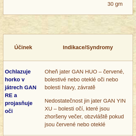
30 gm
Účinek
Indikace/Syndromy
Ochlazuje
Oheň jater GAN HUO – červené,
horko v
bolestivé nebo oteklé oči nebo
játrech GAN
bolesti hlavy, závratě
RE a
Nedostatečnost jin jater GAN YIN
projasňuje
XU – bolesti očí, které jsou
oči
zhoršeny večer, obzvláště pokud
jsou červené nebo oteklé