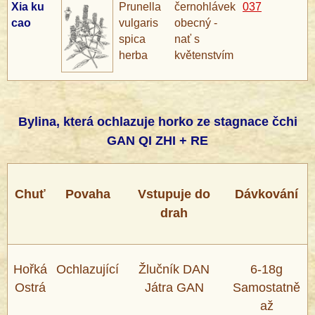
Xia ku
Prunella
černohlávek
037
cao
vulgaris
obecný -
spica
nať s
herba
květenstvím
®
Bylina, která ochlazuje horko ze stagnace čchi
GAN QI ZHI + RE
Chuť
Povaha
Vstupuje do
Dávkování
drah
Hořká
Ochlazující
Žlučník DAN
6-18g
Ostrá
Játra GAN
Samostatně
až