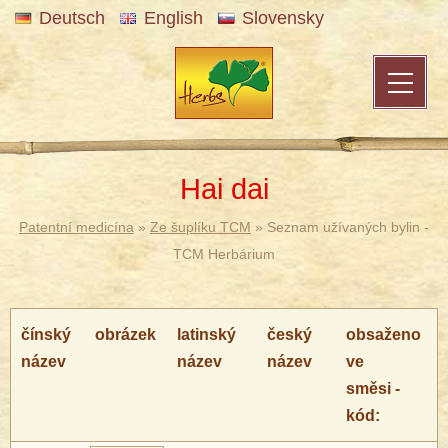
Deutsch
English
Slovensky
Hai dai
Patentní medicína
»
Ze šuplíku TCM
» Seznam užívaných bylin -
TCM Herbárium
čínský
obrázek
latinský
český
obsaženo
název
název
název
ve
směsi -
kód: