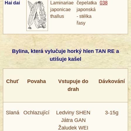
Hai dai
Laminariae
čepelatka
038
japonicae
japonská
®
thallus
- stélka
řasy
Bylina, která vylučuje horký hlen TAN RE a
utišuje kašel
Chuť
Povaha
Vstupuje do
Dávkování
drah
Slaná
Ochlazující
Ledviny SHEN
3-15g
Játra GAN
Žaludek WEI