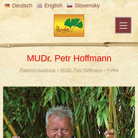
Deutsch
English
Slovensky
MUDr. Petr Hoffmann
Patentní medicína
»
MUDr. Petr Hoffmann
» Fotka
®